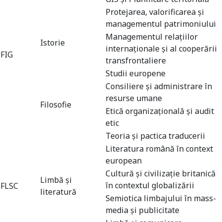
Protejarea, valorificarea şi
managementul patrimoniului
Managementul relaţiilor
Istorie
internaţionale şi al cooperării
FIG
transfrontaliere
Studii europene
Consiliere şi administrare în
resurse umane
Filosofie
Etică organizaţională şi audit
etic
Teoria şi pactica traducerii
Literatura română în context
european
Cultură şi civilizaţie britanică
Limbă și
în contextul globalizării
FLSC
literatură
Semiotica limbajului în mass-
media şi publicitate