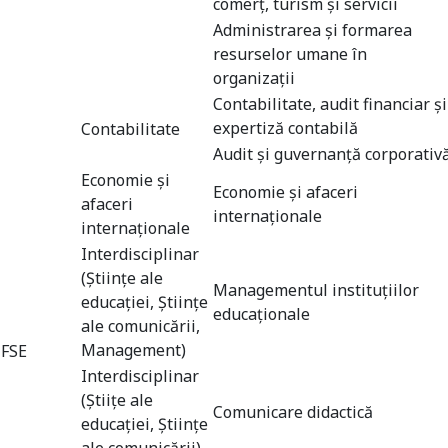
comerţ, turism şi servicii
Administrarea şi formarea
resurselor umane în
organizaţii
Contabilitate, audit financiar și
expertiză contabilă
Contabilitate
Audit și guvernanță corporativ
Economie și
Economie şi afaceri
afaceri
internaționale
internaționale
Interdisciplinar
(Științe ale
Managementul instituţiilor
educației, Științe
educaţionale
ale comunicării,
Management)
FSE
Interdisciplinar
(Știițe ale
Comunicare didactică
educației, Științe