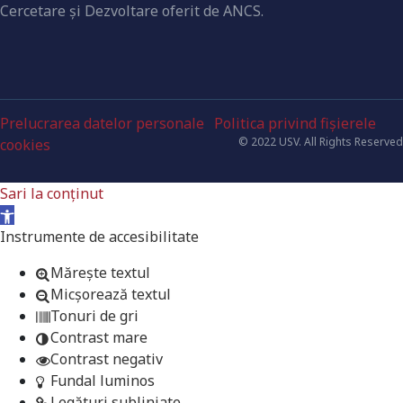
Cercetare şi Dezvoltare oferit de ANCS.
Prelucrarea datelor personale
Politica privind fișierele
© 2022 USV. All Rights Reserved
cookies
Sari la conținut
Deschide bara de unelte
Instrumente de accesibilitate
Mărește textul
Micșorează textul
Tonuri de gri
Contrast mare
Contrast negativ
Fundal luminos
Legături subliniate