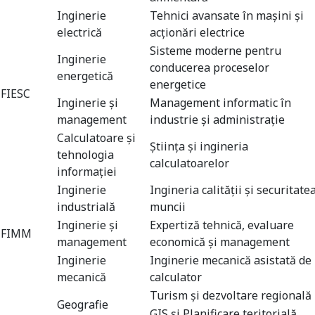
Inginerie
Tehnici avansate în maşini şi
electrică
acţionări electrice
Sisteme moderne pentru
Inginerie
conducerea proceselor
energetică
energetice
FIESC
Inginerie şi
Management informatic în
management
industrie şi administraţie
Calculatoare și
Ştiinţa şi ingineria
tehnologia
calculatoarelor
informației
Inginerie
Ingineria calității și securitate
industrială
muncii
Inginerie şi
Expertiză tehnică, evaluare
FIMM
management
economică și management
Inginerie
Inginerie mecanică asistată de
mecanică
calculator
Turism şi dezvoltare regională
Geografie
GIS şi Planificare teritorială