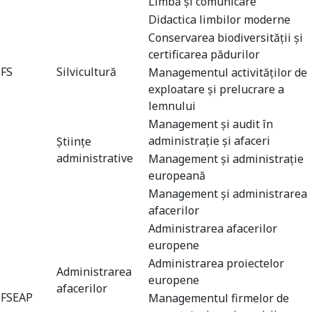
Limbă şi comunicare
Didactica limbilor moderne
Conservarea biodiversităţii şi
certificarea pădurilor
FS
Silvicultură
Managementul activităţilor de
exploatare şi prelucrare a
lemnului
Management şi audit în
administrație și afaceri
Ştiinţe
administrative
Management și administrație
europeană
Management şi administrarea
afacerilor
Administrarea afacerilor
europene
Administrarea proiectelor
Administrarea
europene
afacerilor
FSEAP
Managementul firmelor de