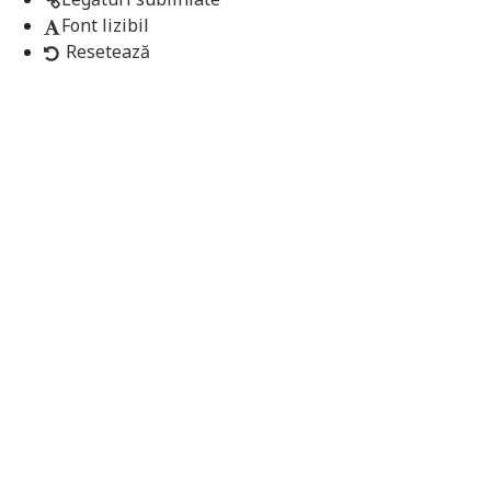
Font lizibil
Resetează