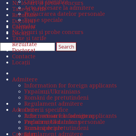
Criterii specifice
Nr. locuri și probe concurs
Acte necesare la admitere
Taxe și tarife
Prelucrarea datelor personale
Rezultate
Burse speciale
Doctorat
Calendar
Contacte
Nr. locuri și probe concurs
Locații
Taxe și tarife
Rezultate
Doctorat
Contacte
Locații
Admitere
Information for foreign applicants
Українці/Ukrainians
Români de pretutindeni
Regulament admitere
Admitere
Criterii specifice
Acte necesare la admitere
Information for foreign applicants
Prelucrarea datelor personale
Українці/Ukrainians
Burse speciale
Români de pretutindeni
Calendar
Regulament admitere