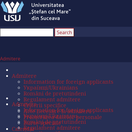
Admitere
Admitere
Information for foreign applicants
Українці/Ukrainians
Români de pretutindeni
Regulament admitere
Admitere
Criterii specifice
Information for foreign applicants
Acte necesare la admitere
Українці/Ukrainians
Prelucrarea datelor personale
Români de pretutindeni
Burse speciale
Regulament admitere
Calendar