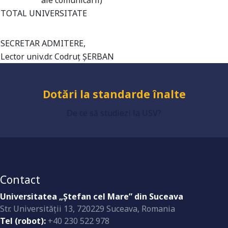
ale comunicării)
TOTAL UNIVERSITATE
Universitate acreditată
SECRETAR ADMITERE,
Lector univ.dr. Codruț ȘERBAN
Grad de încredere ridicat
De ce să studiezi la USV?
Dotări la standarde înalte
Contact
Universitatea „Ştefan cel Mare” din Suceava
Str. Universităţii 13, 720229 Suceava, Romania
Tel (robot):
+40 230 522 978