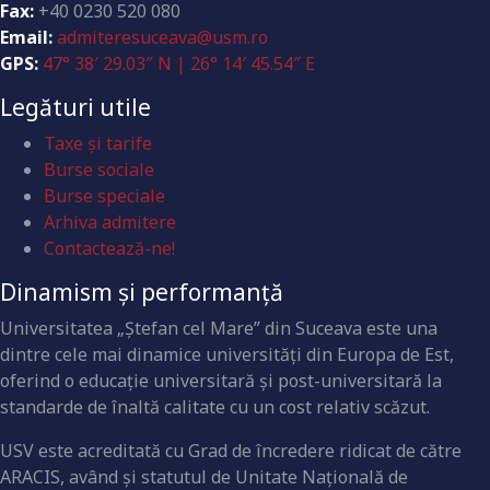
Fax:
+40 0230 520 080
Email:
admiteresuceava@usm.ro
GPS:
47° 38′ 29.03″ N | 26° 14′ 45.54″ E
Legături utile
Taxe și tarife
Burse sociale
Burse speciale
Arhiva admitere
Contactează-ne!
Dinamism și performanță
Universitatea „Ştefan cel Mare” din Suceava este una
dintre cele mai dinamice universităţi din Europa de Est,
oferind o educaţie universitară şi post-universitară la
standarde de înaltă calitate cu un cost relativ scăzut.
USV este acreditată cu Grad de încredere ridicat de către
ARACIS, având şi statutul de Unitate Naţională de