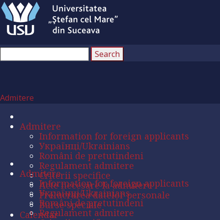
Admitere
Admitere
Information for foreign applicants
Українці/Ukrainians
Români de pretutindeni
Regulament admitere
Admitere
Criterii specifice
Information for foreign applicants
Acte necesare la admitere
Українці/Ukrainians
Prelucrarea datelor personale
Români de pretutindeni
Burse speciale
Regulament admitere
Calendar