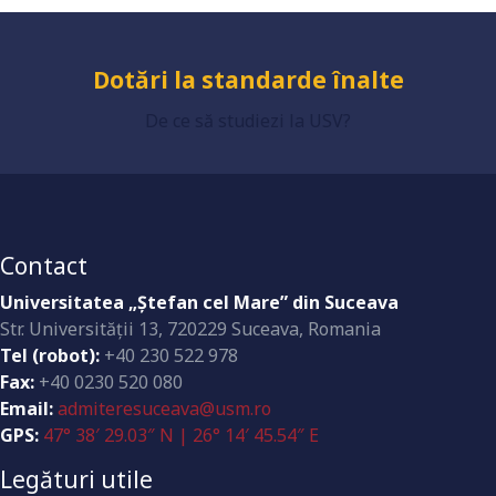
Dotări la standarde înalte
De ce să studiezi la USV?
Contact
Universitatea „Ştefan cel Mare” din Suceava
Str. Universităţii 13, 720229 Suceava, Romania
Tel (robot):
+40 230 522 978
Fax:
+40 0230 520 080
Email:
admiteresuceava@usm.ro
GPS:
47° 38′ 29.03″ N | 26° 14′ 45.54″ E
Legături utile