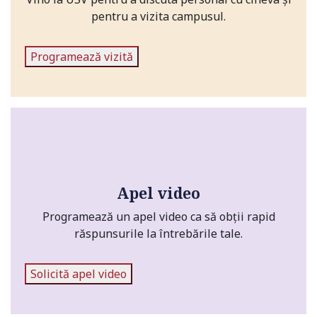
pentru a vizita campusul.
Programează vizită
Apel video
Programează un apel video ca să obții rapid
Universitate acreditată
răspunsurile la întrebările tale.
Solicită apel video
Grad de încredere ridicat