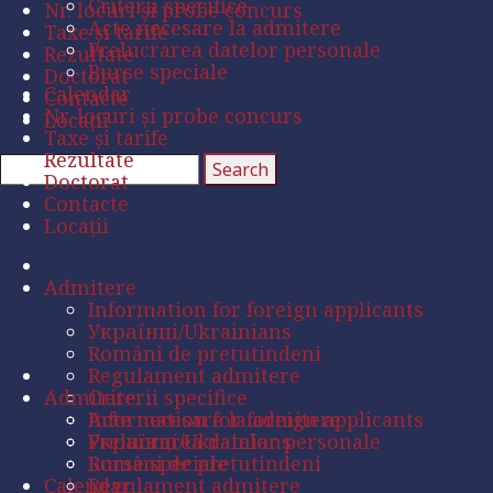
Criterii specifice
Nr. locuri și probe concurs
Acte necesare la admitere
Taxe și tarife
Prelucrarea datelor personale
Rezultate
Burse speciale
Doctorat
Calendar
Contacte
Nr. locuri și probe concurs
Locații
Taxe și tarife
Rezultate
Doctorat
Contacte
Locații
Admitere
Information for foreign applicants
Українці/Ukrainians
Români de pretutindeni
Regulament admitere
Admitere
Criterii specifice
Acte necesare la admitere
Information for foreign applicants
Prelucrarea datelor personale
Українці/Ukrainians
Burse speciale
Români de pretutindeni
Calendar
Regulament admitere