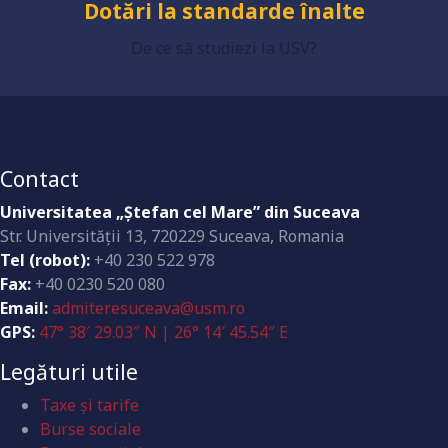
Dotări la standarde înalte
De ce să studiezi la USV?
Contact
Universitatea „Ştefan cel Mare” din Suceava
Str. Universităţii 13, 720229 Suceava, Romania
Tel (robot):
+40 230 522 978
Fax:
+40 0230 520 080
Email:
admiteresuceava@usm.ro
GPS:
47° 38′ 29.03″ N | 26° 14′ 45.54″ E
Legături utile
Taxe și tarife
Burse sociale