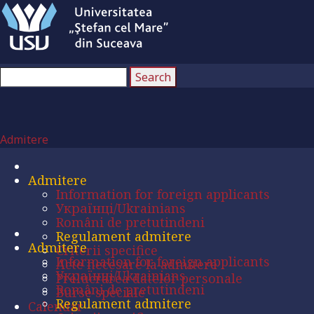
Admitere
Admitere
Information for foreign applicants
Українці/Ukrainians
Români de pretutindeni
Regulament admitere
Admitere
Criterii specifice
Information for foreign applicants
Acte necesare la admitere
Українці/Ukrainians
Prelucrarea datelor personale
Români de pretutindeni
Burse speciale
Regulament admitere
Calendar