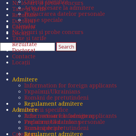
Criterii specifice
Nr. locuri și probe concurs
Acte necesare la admitere
Taxe și tarife
Prelucrarea datelor personale
Rezultate
Burse speciale
Doctorat
Calendar
Contacte
Nr. locuri și probe concurs
Locații
Taxe și tarife
Rezultate
Doctorat
Contacte
Locații
Admitere
Information for foreign applicants
Українці/Ukrainians
Români de pretutindeni
Regulament admitere
Admitere
Criterii specifice
Acte necesare la admitere
Information for foreign applicants
Prelucrarea datelor personale
Українці/Ukrainians
Burse speciale
Români de pretutindeni
Calendar
Regulament admitere