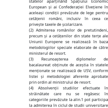
statelor aparţinând Spaţiului Economic
European şi ai Confederaţiei Elveţiene în
aceleaşi condiţii prevăzute de lege pentru
cetăţenii români, inclusiv în ceea ce
priveşte taxele de şcolarizare.
(2) Admiterea românilor de pretutindeni,
precum şi a cetăţenilor din state terţe ale
Uniunii Europene se realizează în baza
metodologiilor speciale elaborate de către
ministerul de resort.
(3) Recunoaşterea diplomelor de
bacalaureat obţinute de aceştia în statele
menţionate se realizează de USV, conform
listei şi metodologiei aferente aprobate
prin ordin al ministrului de resort.
(4) Absolvenţii studiilor efectuate în
străinătate care nu se regăsesc în
categoriile prevăzute la alin.1 pot participa
la admiterea în ciclul de studii universitare