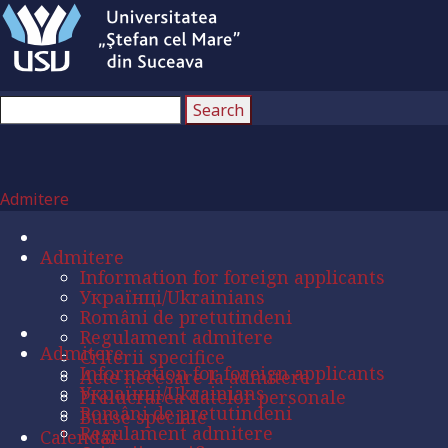
Admitere
Admitere
Information for foreign applicants
Українці/Ukrainians
Români de pretutindeni
Regulament admitere
Admitere
Criterii specifice
Information for foreign applicants
Acte necesare la admitere
Українці/Ukrainians
Prelucrarea datelor personale
Români de pretutindeni
Burse speciale
Regulament admitere
Calendar