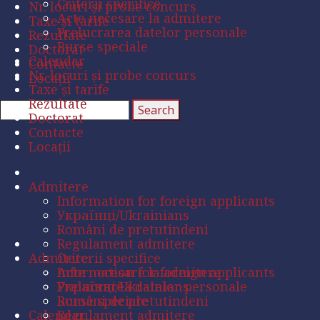
Criterii specifice
Nr. locuri și probe concurs
Acte necesare la admitere
Taxe și tarife
Prelucrarea datelor personale
Rezultate
Burse speciale
Doctorat
Calendar
Contacte
Nr. locuri și probe concurs
Locații
Taxe și tarife
Rezultate
Doctorat
Contacte
Locații
Admitere
Information for foreign applicants
Українці/Ukrainians
Români de pretutindeni
Regulament admitere
Admitere
Criterii specifice
Acte necesare la admitere
Information for foreign applicants
Prelucrarea datelor personale
Українці/Ukrainians
Burse speciale
Români de pretutindeni
Calendar
Regulament admitere