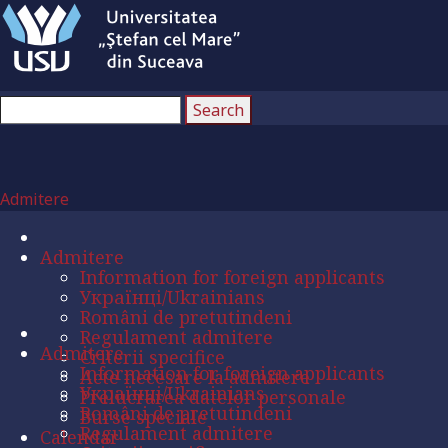
Admitere
Admitere
Information for foreign applicants
Українці/Ukrainians
Români de pretutindeni
Regulament admitere
Admitere
Criterii specifice
Information for foreign applicants
Acte necesare la admitere
Українці/Ukrainians
Prelucrarea datelor personale
Români de pretutindeni
Burse speciale
Regulament admitere
Calendar