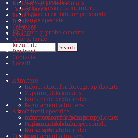
Criterii specifice
Nr. locuri și probe concurs
Acte necesare la admitere
Taxe și tarife
Prelucrarea datelor personale
Rezultate
Burse speciale
Doctorat
Calendar
Contacte
Nr. locuri și probe concurs
Locații
Taxe și tarife
Rezultate
Doctorat
Contacte
Locații
Admitere
Information for foreign applicants
Українці/Ukrainians
Români de pretutindeni
Regulament admitere
Admitere
Criterii specifice
Acte necesare la admitere
Information for foreign applicants
Prelucrarea datelor personale
Українці/Ukrainians
Burse speciale
Români de pretutindeni
Calendar
Regulament admitere