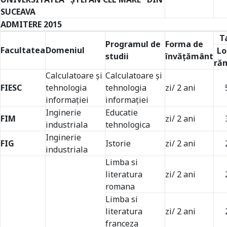
SUCEAVA
ADMITERE 2015
T
Programul de
Forma de
Facultatea
Domeniul
Lo
studii
învățământ
ră
Calculatoare și
Calculatoare și
FIESC
tehnologia
tehnologia
zi/ 2 ani
informației
informației
Inginerie
Educatie
FIM
zi/ 2 ani
industriala
tehnologica
Inginerie
FIG
Istorie
zi/ 2 ani
industriala
Limba si
literatura
zi/ 2 ani
romana
Limba si
literatura
zi/ 2 ani
franceza