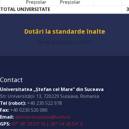
Grad de încredere ridicat
Preşcolar
Preşcolar
TOTAL UNIVERSITATE
3
Dotări la standarde înalte
De ce să studiezi la USV?
Contact
Universitatea „Ştefan cel Mare” din Suceava
Str. Universităţii 13, 720229 Suceava, Romania
Tel (robot):
+40 230 522 978
Fax:
+40 0230 520 080
Email:
admiteresuceava@usm.ro
GPS:
47° 38′ 29.03″ N | 26° 14′ 45.54″ E