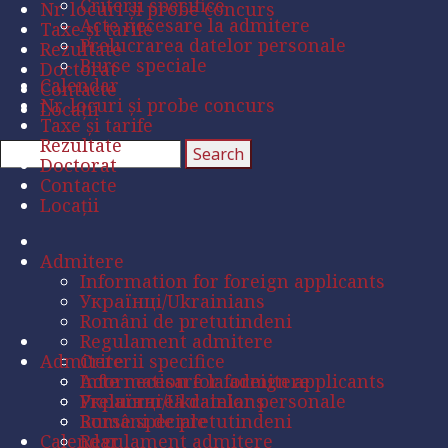
Criterii specifice
Nr. locuri și probe concurs
Acte necesare la admitere
Taxe și tarife
Prelucrarea datelor personale
Rezultate
Burse speciale
Doctorat
Calendar
Contacte
Nr. locuri și probe concurs
Locații
Taxe și tarife
Rezultate
Doctorat
Contacte
Locații
Admitere
Information for foreign applicants
Українці/Ukrainians
Români de pretutindeni
Regulament admitere
Admitere
Criterii specifice
Acte necesare la admitere
Information for foreign applicants
Prelucrarea datelor personale
Українці/Ukrainians
Burse speciale
Români de pretutindeni
Calendar
Regulament admitere