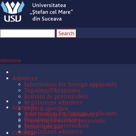
Admitere
Admitere
Information for foreign applicants
Українці/Ukrainians
Români de pretutindeni
Regulament admitere
Admitere
Criterii specifice
Information for foreign applicants
Acte necesare la admitere
Українці/Ukrainians
Prelucrarea datelor personale
Români de pretutindeni
Burse speciale
Regulament admitere
Calendar