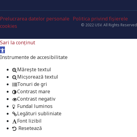
Prelucrarea datelor personale
Politica privind fișierele
© 2022 USV. All Rights Reserved
cookies
Sari la conținut
Deschide bara de unelte
Instrumente de accesibilitate
Mărește textul
Micșorează textul
Tonuri de gri
Contrast mare
Contrast negativ
Fundal luminos
Legături subliniate
Font lizibil
Resetează