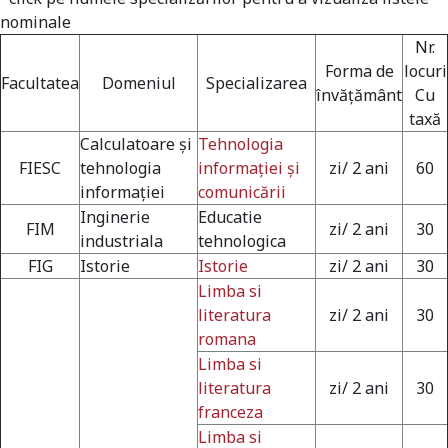
nominale
Nr.
Forma de
locuri
Facultatea
Domeniul
Specializarea
învățământ
Cu
taxă
Calculatoare și
Tehnologia
FIESC
tehnologia
informației și
zi/ 2 ani
60
informației
comunicării
Inginerie
Educatie
FIM
zi/ 2 ani
30
industriala
tehnologica
FIG
Istorie
Istorie
zi/ 2 ani
30
Limba si
literatura
zi/ 2 ani
30
romana
Limba si
literatura
zi/ 2 ani
30
franceza
Limba si