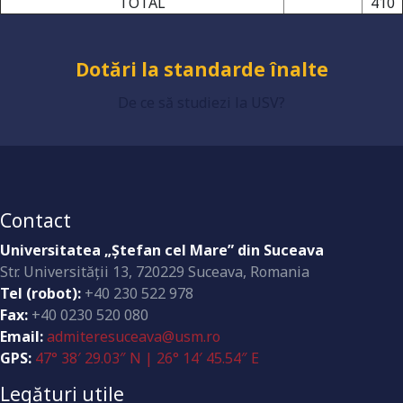
TOTAL
410
Dotări la standarde înalte
De ce să studiezi la USV?
Contact
Universitatea „Ştefan cel Mare” din Suceava
Str. Universităţii 13, 720229 Suceava, Romania
Tel (robot):
+40 230 522 978
Fax:
+40 0230 520 080
Email:
admiteresuceava@usm.ro
GPS:
47° 38′ 29.03″ N | 26° 14′ 45.54″ E
Legături utile