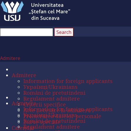
Admitere
Admitere
Information for foreign applicants
Українці/Ukrainians
Români de pretutindeni
Regulament admitere
Admitere
Criterii specifice
Information for foreign applicants
Acte necesare la admitere
Українці/Ukrainians
Prelucrarea datelor personale
Români de pretutindeni
Burse speciale
Regulament admitere
Calendar