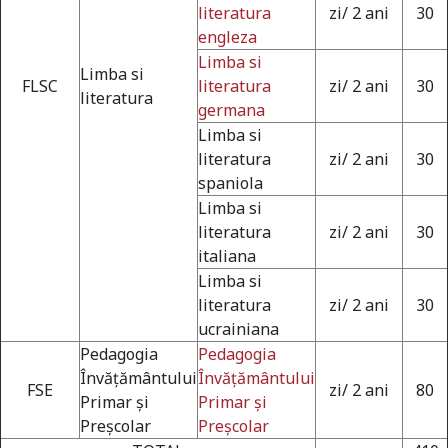
literatura
zi/ 2 ani
30
engleza
Limba si
Limba si
FLSC
literatura
zi/ 2 ani
30
literatura
germana
Limba si
literatura
zi/ 2 ani
30
spaniola
Limba si
literatura
zi/ 2 ani
30
italiana
Limba si
literatura
zi/ 2 ani
30
Universitate acreditată
ucrainiana
Pedagogia
Pedagogia
Învăţământului
Învăţământului
FSE
zi/ 2 ani
80
Primar şi
Primar şi
Grad de încredere ridicat
Preşcolar
Preşcolar