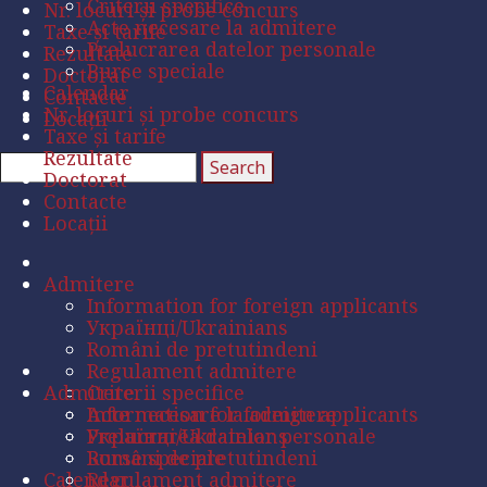
Criterii specifice
Nr. locuri și probe concurs
Acte necesare la admitere
Taxe și tarife
Prelucrarea datelor personale
Rezultate
Burse speciale
Doctorat
Calendar
Contacte
Nr. locuri și probe concurs
Locații
Taxe și tarife
Rezultate
Doctorat
Contacte
Locații
Admitere
Information for foreign applicants
Українці/Ukrainians
Români de pretutindeni
Regulament admitere
Admitere
Criterii specifice
Acte necesare la admitere
Information for foreign applicants
Prelucrarea datelor personale
Українці/Ukrainians
Burse speciale
Români de pretutindeni
Calendar
Regulament admitere