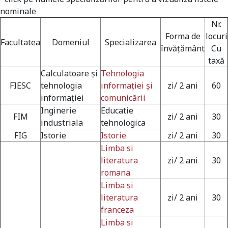
nominale
Nr.
Forma de
locuri
Facultatea
Domeniul
Specializarea
învățământ
Cu
taxă
Calculatoare și
Tehnologia
FIESC
tehnologia
informației și
zi/ 2 ani
60
informației
comunicării
Inginerie
Educatie
FIM
zi/ 2 ani
30
industriala
tehnologica
FIG
Istorie
Istorie
zi/ 2 ani
30
Limba si
literatura
zi/ 2 ani
30
romana
Limba si
literatura
zi/ 2 ani
30
franceza
Limba si