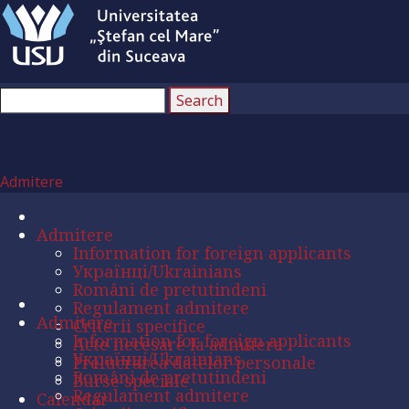
Admitere
Admitere
Information for foreign applicants
Українці/Ukrainians
Români de pretutindeni
Regulament admitere
Admitere
Criterii specifice
Information for foreign applicants
Acte necesare la admitere
Українці/Ukrainians
Prelucrarea datelor personale
Români de pretutindeni
Burse speciale
Regulament admitere
Calendar