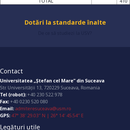
TOTAL
410
Dotări la standarde înalte
De ce să studiezi la USV?
Contact
Universitatea „Ştefan cel Mare” din Suceava
Str. Universităţii 13, 720229 Suceava, Romania
Tel (robot):
+40 230 522 978
Fax:
+40 0230 520 080
Email:
admiteresuceava@usm.ro
GPS:
47° 38′ 29.03″ N | 26° 14′ 45.54″ E
Legături utile