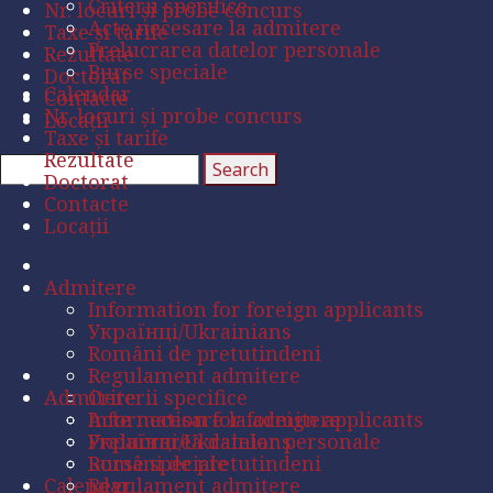
Criterii specifice
Nr. locuri și probe concurs
Acte necesare la admitere
Taxe și tarife
Prelucrarea datelor personale
Rezultate
Burse speciale
Doctorat
Calendar
Contacte
Nr. locuri și probe concurs
Locații
Taxe și tarife
Rezultate
Doctorat
Contacte
Locații
Admitere
Information for foreign applicants
Українці/Ukrainians
Români de pretutindeni
Regulament admitere
Admitere
Criterii specifice
Acte necesare la admitere
Information for foreign applicants
Prelucrarea datelor personale
Українці/Ukrainians
Burse speciale
Români de pretutindeni
Calendar
Regulament admitere