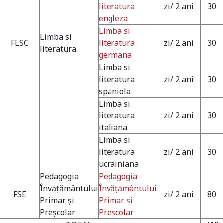
literatura
zi/ 2 ani
30
engleza
Limba si
Limba si
FLSC
literatura
zi/ 2 ani
30
literatura
germana
Limba si
literatura
zi/ 2 ani
30
spaniola
Limba si
literatura
zi/ 2 ani
30
italiana
Limba si
literatura
zi/ 2 ani
30
Universitate acreditată
ucrainiana
Pedagogia
Pedagogia
Învăţământului
Învăţământului
FSE
zi/ 2 ani
80
Primar şi
Primar şi
Grad de încredere ridicat
Preşcolar
Preşcolar