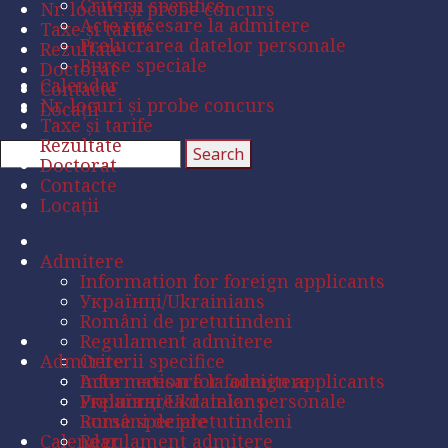
Criterii specifice
Nr. locuri și probe concurs
Acte necesare la admitere
Taxe și tarife
Prelucrarea datelor personale
Rezultate
Burse speciale
Doctorat
Calendar
Contacte
Nr. locuri și probe concurs
Locații
Taxe și tarife
Rezultate
Doctorat
Contacte
Locații
Admitere
Information for foreign applicants
Українці/Ukrainians
Români de pretutindeni
Regulament admitere
Admitere
Criterii specifice
Acte necesare la admitere
Information for foreign applicants
Prelucrarea datelor personale
Українці/Ukrainians
Burse speciale
Români de pretutindeni
Calendar
Regulament admitere