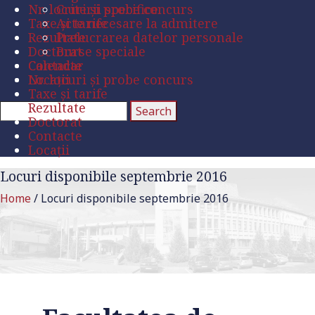
Nr. locuri și probe concurs
Criterii specifice
Taxe și tarife
Acte necesare la admitere
Rezultate
Prelucrarea datelor personale
Doctorat
Burse speciale
Contacte
Calendar
Locații
Nr. locuri și probe concurs
Taxe și tarife
Rezultate
Doctorat
Contacte
Locații
Locuri disponibile septembrie 2016
Home
/
Locuri disponibile septembrie 2016