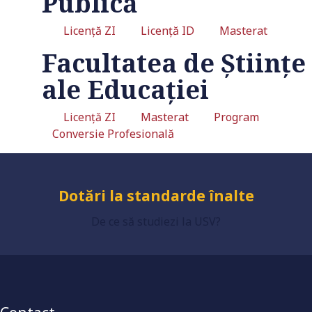
Publică
Licență ZI
Licență ID
Masterat
Facultatea de Științe
Universitate acreditată
ale Educației
Licență ZI
Masterat
Program
Grad de încredere ridicat
Conversie Profesională
Dotări la standarde înalte
De ce să studiezi la USV?