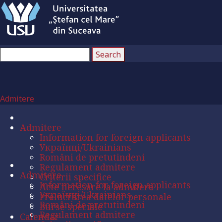
Admitere
Admitere
Information for foreign applicants
Українці/Ukrainians
Români de pretutindeni
Regulament admitere
Admitere
Criterii specifice
Information for foreign applicants
Acte necesare la admitere
Українці/Ukrainians
Prelucrarea datelor personale
Români de pretutindeni
Burse speciale
Regulament admitere
Calendar