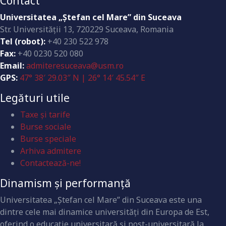
Contact
Universitatea „Ştefan cel Mare” din Suceava
Str. Universităţii 13, 720229 Suceava, Romania
Tel (robot):
+40 230 522 978
Fax:
+40 0230 520 080
Email:
admiteresuceava@usm.ro
GPS:
47° 38′ 29.03″ N | 26° 14′ 45.54″ E
Legături utile
Taxe și tarife
Burse sociale
Burse speciale
Arhiva admitere
Contactează-ne!
Dinamism și performanță
Universitatea „Ştefan cel Mare” din Suceava este una
dintre cele mai dinamice universităţi din Europa de Est,
oferind o educaţie universitară şi post-universitară la