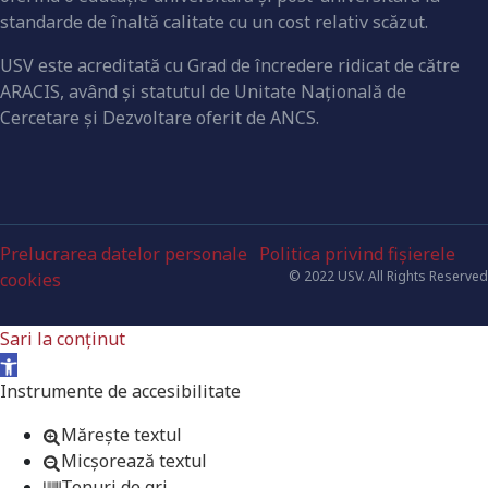
standarde de înaltă calitate cu un cost relativ scăzut.
USV este acreditată cu Grad de încredere ridicat de către
ARACIS, având şi statutul de Unitate Naţională de
Cercetare şi Dezvoltare oferit de ANCS.
Prelucrarea datelor personale
Politica privind fișierele
© 2022 USV. All Rights Reserved
cookies
Sari la conținut
Deschide bara de unelte
Instrumente de accesibilitate
Mărește textul
Micșorează textul
Tonuri de gri