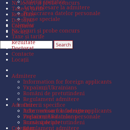
Criterii specifice
Nr. locuri și probe concurs
Acte necesare la admitere
Taxe și tarife
Prelucrarea datelor personale
Rezultate
Burse speciale
Doctorat
Calendar
Contacte
Nr. locuri și probe concurs
Locații
Taxe și tarife
Rezultate
Doctorat
Contacte
Locații
Admitere
Information for foreign applicants
Українці/Ukrainians
Români de pretutindeni
Regulament admitere
Admitere
Criterii specifice
Acte necesare la admitere
Information for foreign applicants
Prelucrarea datelor personale
Українці/Ukrainians
Burse speciale
Români de pretutindeni
Calendar
Regulament admitere