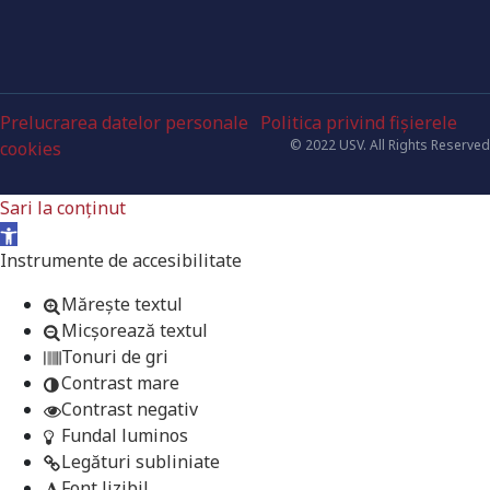
Prelucrarea datelor personale
Politica privind fișierele
© 2022 USV. All Rights Reserved
cookies
Sari la conținut
Deschide bara de unelte
Instrumente de accesibilitate
Mărește textul
Micșorează textul
Tonuri de gri
Contrast mare
Contrast negativ
Fundal luminos
Legături subliniate
Font lizibil