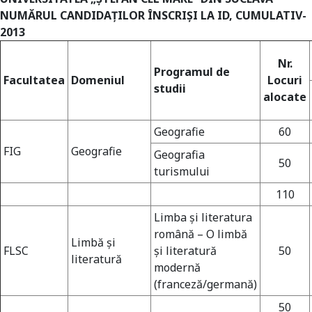
NUMĂRUL CANDIDAŢILOR ÎNSCRIŞI LA ID, CUMULATIV-
2013
Nr.
Programul de
Facultatea
Domeniul
Locuri
studii
alocate
Geografie
60
FIG
Geografie
Geografia
50
turismului
110
Limba şi literatura
română – O limbă
Limbă şi
FLSC
şi literatură
50
literatură
modernă
(franceză/germană)
50