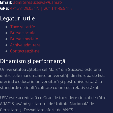
Email:
admiteresuceava@usm.ro
GPS:
47° 38′ 29.03″ N | 26° 14′ 45.54″ E
Legături utile
Taxe și tarife
Burse sociale
Burse speciale
Arhiva admitere
Contactează-ne!
Dinamism și performanță
Universitatea „Ştefan cel Mare” din Suceava este una
dintre cele mai dinamice universităţi din Europa de Est,
oferind o educaţie universitară şi post-universitară la
standarde de înaltă calitate cu un cost relativ scăzut.
USV este acreditată cu Grad de încredere ridicat de către
ARACIS, având şi statutul de Unitate Naţională de
Cercetare şi Dezvoltare oferit de ANCS.