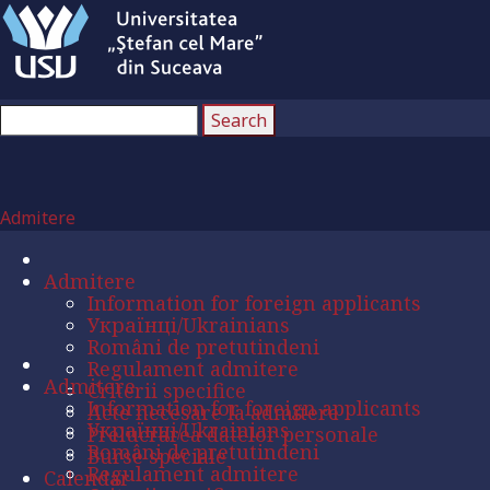
Admitere
Admitere
Information for foreign applicants
Українці/Ukrainians
Români de pretutindeni
Regulament admitere
Admitere
Criterii specifice
Information for foreign applicants
Acte necesare la admitere
Українці/Ukrainians
Prelucrarea datelor personale
Români de pretutindeni
Burse speciale
Regulament admitere
Calendar