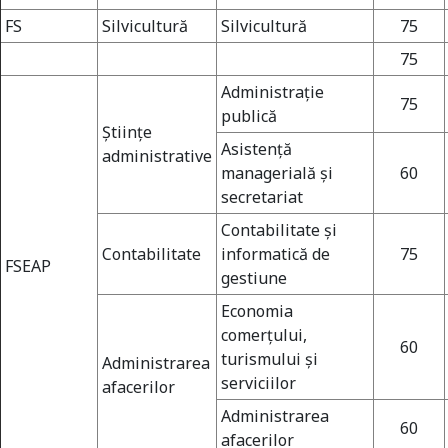
FS
Silvicultură
Silvicultură
75
75
Administraţie
75
publică
Ştiinţe
Asistenţă
administrative
managerială şi
60
secretariat
Contabilitate şi
Contabilitate
informatică de
75
FSEAP
gestiune
Economia
comerţului,
60
turismului şi
Administrarea
serviciilor
afacerilor
Universitate acreditată
Administrarea
60
afacerilor