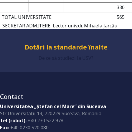
330
Grad de încredere ridicat
TOTAL UNIVERSITATE
565
SECRETAR ADMITERE, Lector univ.dr. Mihaela Jarcău
Dotări la standarde înalte
De ce să studiezi la USV?
Contact
Universitatea „Ştefan cel Mare” din Suceava
Str. Universităţii 13, 720229 Suceava, Romania
Tel (robot):
+40 230 522 978
Fax:
+40 0230 520 080