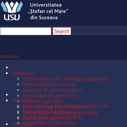
Admitere
Admitere
Information for foreign applicants
Українці/Ukrainians
Români de pretutindeni
Regulament admitere
Admitere
Criterii specifice
Information for foreign applicants
Acte necesare la admitere
Українці/Ukrainians
Prelucrarea datelor personale
Români de pretutindeni
Burse speciale
Regulament admitere
Calendar