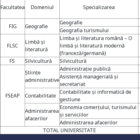
Facultatea
Domeniul
Specializarea
Geografie
FIG
Geografie
Geografia turismului
Limba şi literatura română – O
Limbă și
FLSC
limbă şi literatură modernă
literatură
(franceză/germană)
FS
Silvicultură
Silvicultură
Administraţie publică
Științe
Asistenţă managerială şi
administrative
secretariat
Universitate acreditată
Contabilitate şi informatică de
FSEAP
Contabilitate
gestiune
Economia comerţului, turismului
Administrarea
şi serviciilor
afacerilor
Grad de încredere ridicat
Administrarea afacerilor
TOTAL UNIVERSITATE