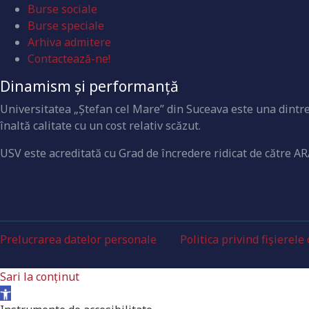
Burse sociale
Burse speciale
Arhiva admitere
Contactează-ne!
Dinamism și performanță
Universitatea „Ştefan cel Mare” din Suceava este una dintre 
înaltă calitate cu un cost relativ scăzut.
USV este acreditată cu Grad de încredere ridicat de către AR
Prelucrarea datelor personale
Politica privind fișierele
Sari la conținut
Deschide bara de unelte