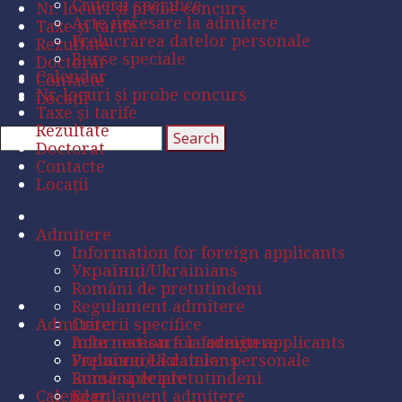
Criterii specifice
Nr. locuri și probe concurs
Acte necesare la admitere
Taxe și tarife
Prelucrarea datelor personale
Rezultate
Burse speciale
Doctorat
Calendar
Contacte
Nr. locuri și probe concurs
Locații
Taxe și tarife
Rezultate
Doctorat
Contacte
Locații
Admitere
Information for foreign applicants
Українці/Ukrainians
Români de pretutindeni
Regulament admitere
Admitere
Criterii specifice
Acte necesare la admitere
Information for foreign applicants
Prelucrarea datelor personale
Українці/Ukrainians
Burse speciale
Români de pretutindeni
Calendar
Regulament admitere