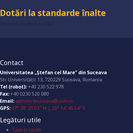
Dotări la standarde înalte
De ce să studiezi la USV?
Contact
Universitatea „Ştefan cel Mare” din Suceava
Str. Universităţii 13, 720229 Suceava, Romania
Tel (robot):
+40 230 522 978
Fax:
+40 0230 520 080
Email:
admiteresuceava@usm.ro
GPS:
47° 38′ 29.03″ N | 26° 14′ 45.54″ E
Legături utile
Taxe și tarife