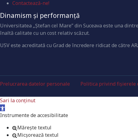
Contactează-ne!
Dinamism și performanță
Universitatea „Ştefan cel Mare” din Suceava este una dintre 
înaltă calitate cu un cost relativ scăzut.
USV este acreditată cu Grad de încredere ridicat de către AR
Prelucrarea datelor personale
Politica privind fișierele
Sari la conținut
Deschide bara de unelte
Instrumente de accesibilitate
Mărește textul
Micșorează textul