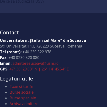
De ce să studiezi la USV?
Contact
Universitatea „Ştefan cel Mare” din Suceava
Str. Universităţii 13, 720229 Suceava, Romania
Tel (robot):
+40 230 522 978
Fax:
+40 0230 520 080
Email:
admiteresuceava@usm.ro
GPS:
47° 38′ 29.03″ N | 26° 14′ 45.54″ E
Legături utile
Taxe și tarife
Burse sociale
Burse speciale
Arhiva admitere