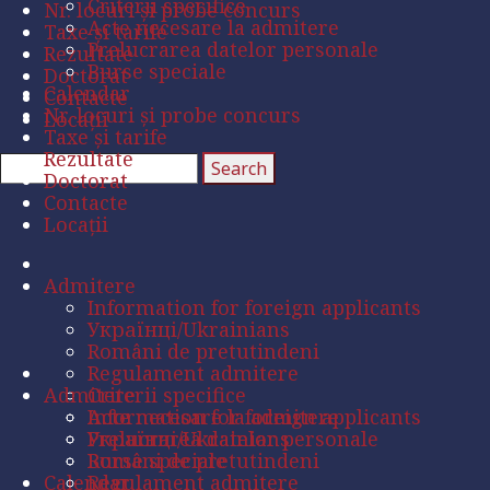
Criterii specifice
Nr. locuri și probe concurs
Acte necesare la admitere
Taxe și tarife
Prelucrarea datelor personale
Rezultate
Burse speciale
Doctorat
Calendar
Contacte
Nr. locuri și probe concurs
Locații
Taxe și tarife
Rezultate
Doctorat
Contacte
Locații
Admitere
Information for foreign applicants
Українці/Ukrainians
Români de pretutindeni
Regulament admitere
Admitere
Criterii specifice
Acte necesare la admitere
Information for foreign applicants
Prelucrarea datelor personale
Українці/Ukrainians
Burse speciale
Români de pretutindeni
Calendar
Regulament admitere