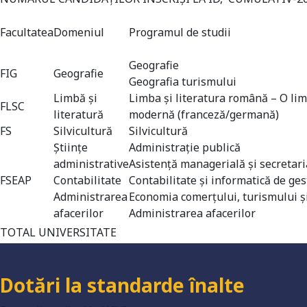
Facultatea
Domeniul
Programul de studii
Geografie
FIG
Geografie
Geografia turismului
Limbă și
Limba şi literatura română – O lim
FLSC
literatură
modernă (franceză/germană)
FS
Silvicultură
Silvicultură
Universitate acreditată
Științe
Administraţie publică
administrative
Asistenţă managerială şi secretari
FSEAP
Contabilitate
Contabilitate şi informatică de ge
Administrarea
Economia comerţului, turismului şi
Grad de încredere ridicat
afacerilor
Administrarea afacerilor
TOTAL UNIVERSITATE
Dotări la standarde înalte