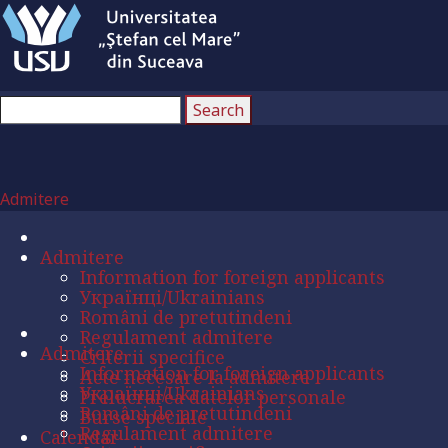
Admitere
Admitere
Information for foreign applicants
Українці/Ukrainians
Români de pretutindeni
Regulament admitere
Admitere
Criterii specifice
Information for foreign applicants
Acte necesare la admitere
Українці/Ukrainians
Prelucrarea datelor personale
Români de pretutindeni
Burse speciale
Regulament admitere
Calendar