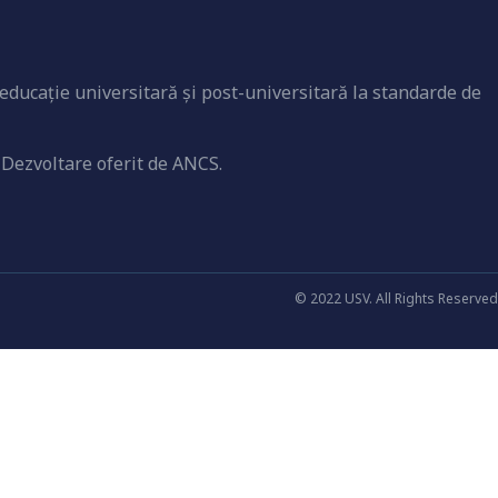
educaţie universitară şi post-universitară la standarde de
 Dezvoltare oferit de ANCS.
© 2022 USV. All Rights Reserved