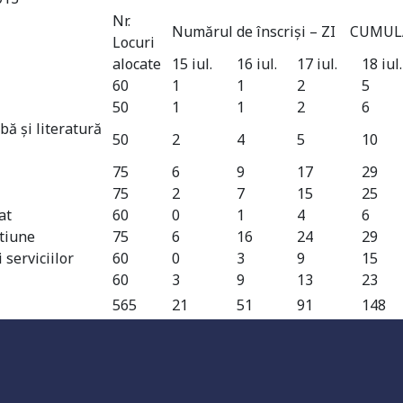
Nr.
Numărul de înscrişi – ZI CUMU
Locuri
alocate
15 iul.
16 iul.
17 iul.
18 iul.
60
1
1
2
5
50
1
1
2
6
bă şi literatură
50
2
4
5
10
75
6
9
17
29
75
2
7
15
25
at
60
0
1
4
6
stiune
75
6
16
24
29
 serviciilor
60
0
3
9
15
60
3
9
13
23
565
21
51
91
148