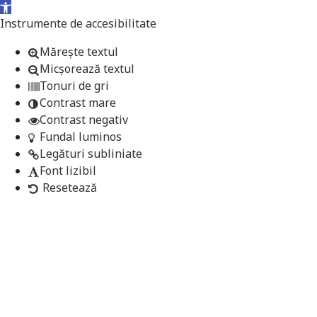
Deschide bara de unelte
Instrumente de accesibilitate
Mărește textul
Micșorează textul
Tonuri de gri
Contrast mare
Contrast negativ
Fundal luminos
Legături subliniate
Font lizibil
Resetează