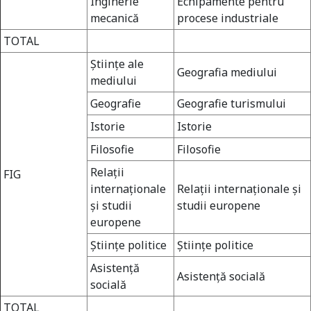
Inginerie
Echipamente pentru
mecanică
procese industriale
TOTAL
Ştiinţe ale
Geografia mediului
mediului
Geografie
Geografie turismului
Istorie
Istorie
Filosofie
Filosofie
Relaţii
FIG
internaţionale
Relaţii internaţionale şi
şi studii
studii europene
europene
Ştiinţe politice
Ştiinţe politice
Asistenţă
Asistenţă socială
socială
TOTAL