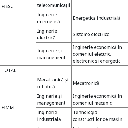
telecomunicaţii
FIESC
Inginerie
Energetică industrială
energetică
Inginerie
Sisteme electrice
electrică
Inginerie economică în
Inginerie şi
domeniul electric,
management
electronic şi energetic
TOTAL
Mecatronică şi
Mecatronică
robotică
Inginerie şi
Inginerie economică în
management
domeniul mecanic
FIMM
Inginerie
Tehnologia
industrială
construcţiilor de maşini