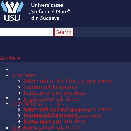
Admitere
Admitere
Information for foreign applicants
Українці/Ukrainians
Români de pretutindeni
Regulament admitere
Admitere
Criterii specifice
Information for foreign applicants
Acte necesare la admitere
Українці/Ukrainians
Prelucrarea datelor personale
Români de pretutindeni
Burse speciale
Regulament admitere
Calendar