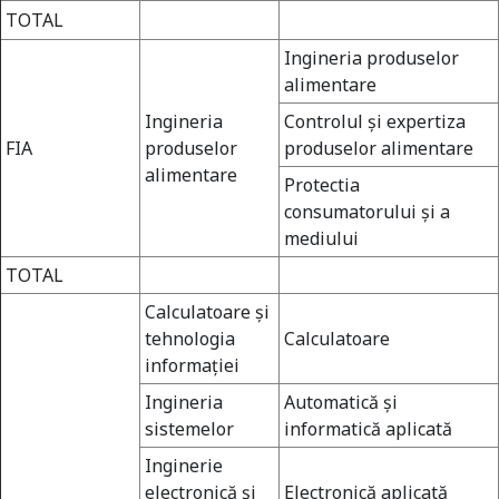
TOTAL
Ingineria produselor
alimentare
Ingineria
Controlul şi expertiza
FIA
produselor
produselor alimentare
alimentare
Protectia
consumatorului şi a
mediului
TOTAL
Calculatoare şi
tehnologia
Calculatoare
informaţiei
Ingineria
Automatică şi
sistemelor
informatică aplicată
Inginerie
electronică şi
Electronică aplicată