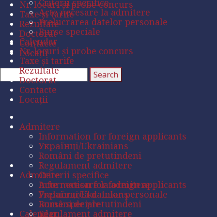
Criterii specifice
Nr. locuri și probe concurs
Acte necesare la admitere
Taxe și tarife
Prelucrarea datelor personale
Rezultate
Burse speciale
Doctorat
Calendar
Contacte
Nr. locuri și probe concurs
Locații
Taxe și tarife
Rezultate
Doctorat
Contacte
Locații
Admitere
Information for foreign applicants
Українці/Ukrainians
Români de pretutindeni
Regulament admitere
Admitere
Criterii specifice
Acte necesare la admitere
Information for foreign applicants
Prelucrarea datelor personale
Українці/Ukrainians
Burse speciale
Români de pretutindeni
Calendar
Regulament admitere