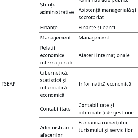
Ştiinţe
Asistenţă managerială şi
administrative
secretariat
Finanţe
Finanţe şi bănci
Management
Management
Relaţii
economice
Afaceri internaţionale
internaţionale
Cibernetică,
statistică şi
FSEAP
Informatică economică
informatică
economică
Contabilitate şi
Contabilitate
informatică de gestiune
Economia comerţului,
Administrarea
turismului şi serviciilor
afacerilor