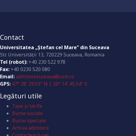
Dotări la standarde înalte
Contact
Universitatea „Ştefan cel Mare” din Suceava
Str. Universităţii 13, 720229 Suceava, Romania
Tel (robot):
+40 230 522 978
Fax:
+40 0230 520 080
Email:
admiteresuceava@usm.ro
GPS:
47° 38′ 29.03″ N | 26° 14′ 45.54″ E
Legături utile
Taxe și tarife
Burse sociale
Burse speciale
Arhiva admitere
Contactează-ne!