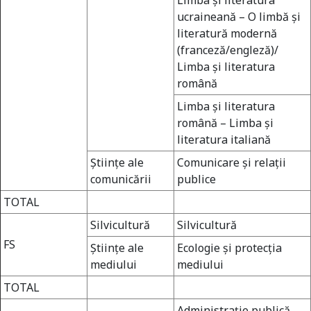
Limba şi literatura
ucraineană – O limbă şi
literatură modernă
(franceză/engleză)/
Limba şi literatura
română
Limba şi literatura
română – Limba şi
literatura italiană
Ştiinţe ale
Comunicare şi relaţii
comunicării
publice
TOTAL
Silvicultură
Silvicultură
FS
Ştiinţe ale
Ecologie şi protecţia
mediului
mediului
TOTAL
Administraţie publică