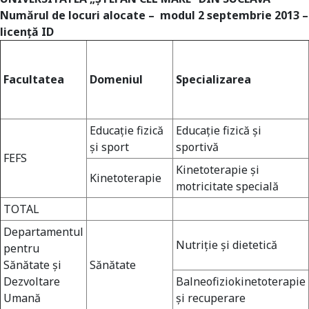
Numărul de locuri alocate – modul 2 septembrie 2013 –
licenţă ID
Facultatea
Domeniul
Specializarea
Educaţie fizică
Educaţie fizică şi
şi sport
sportivă
FEFS
Kinetoterapie şi
Kinetoterapie
motricitate specială
TOTAL
Departamentul
Nutriţie şi dietetică
pentru
Sănătate şi
Sănătate
Dezvoltare
Balneofiziokinetoterapie
Umană
şi recuperare