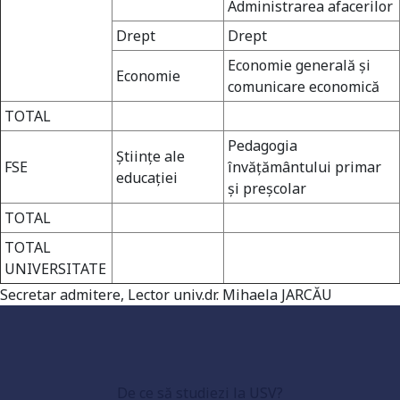
Administrarea afacerilor
Drept
Drept
Economie generală şi
Economie
comunicare economică
TOTAL
Pedagogia
Ştiinţe ale
FSE
învăţământului primar
educaţiei
şi preşcolar
TOTAL
TOTAL
Universitate acreditată
UNIVERSITATE
Secretar admitere, Lector univ.dr. Mihaela JARCĂU
Grad de încredere ridicat
De ce să studiezi la USV?