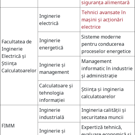
siguranţa alimentară
Tehnici avansate în
Inginerie
maşini şi acţionări
electrică
electrice
Sisteme moderne
Inginerie
Facultatea de
pentru conducerea
energetică
Inginerie
proceselor energetice
Electrică şi
Management
Ştiinţa
Inginerie şi
informatic în industrie
Calculatoarelor
management
şi administraţie
Calculatoare şi
Ştiinţa şi ingineria
tehnologia
calculatoarelor
informaţiei
Inginerie
Ingineria calităţii şi
industrială
securitatea muncii
FIMM
Expertiză tehnică,
Inginerie şi
evaluare economică şi