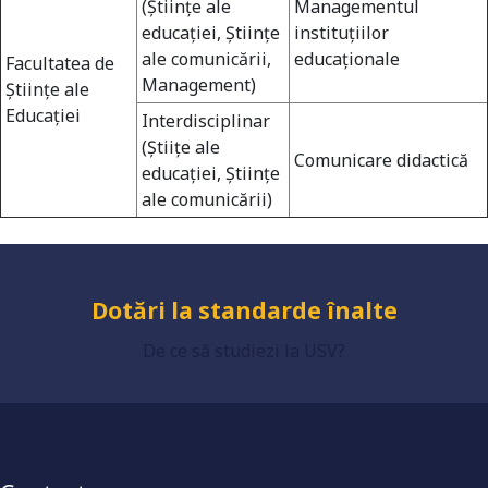
(Ştiinţe ale
Managementul
educaţiei, Ştiinţe
instituţiilor
ale comunicării,
educaţionale
Facultatea de
Management)
Ştiinţe ale
Educaţiei
Interdisciplinar
(Ştiiţe ale
Universitate acreditată
Comunicare didactică
educaţiei, Ştiinţe
ale comunicării)
Grad de încredere ridicat
De ce să studiezi la USV?
Dotări la standarde înalte