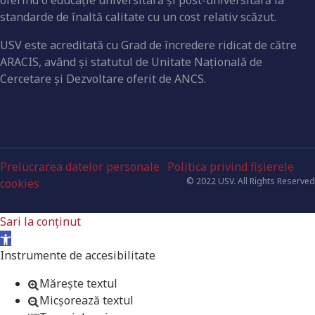
oferind o educaţie universitară şi post-universitară la
standarde de înaltă calitate cu un cost relativ scăzut.
USV este acreditată cu Grad de încredere ridicat de către
ARACIS, având şi statutul de Unitate Naţională de
Cercetare şi Dezvoltare oferit de ANCS.
Prelucrarea datelor personale
Politica privind fișierele
© 2022 USV. All Rights Reserved
cookies
Sari la conținut
Deschide bara de unelte
Instrumente de accesibilitate
Mărește textul
Micșorează textul