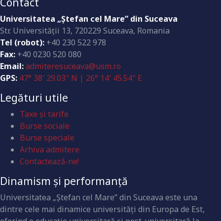
Contact
Universitatea „Ştefan cel Mare” din Suceava
Str. Universităţii 13, 720229 Suceava, Romania
Tel (robot):
+40 230 522 978
Fax:
+40 0230 520 080
Email:
admiteresuceava@usm.ro
GPS:
47° 38′ 29.03″ N | 26° 14′ 45.54″ E
Legături utile
Taxe și tarife
Burse sociale
Burse speciale
Arhiva admitere
Contactează-ne!
Dinamism și performanță
Universitatea „Ştefan cel Mare” din Suceava este una
dintre cele mai dinamice universităţi din Europa de Est,