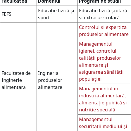
Facultatea
Domeniul
Program de studii
Educaţie fizică şi
Educaţie fizică şcolară
FEFS
sport
şi extracurriculară
Controlul şi expertiza
produselor alimentare
Managementul
igienei, controlul
calităţii produselor
alimentare şi
asigurarea sănătăţii
Facultatea de
Ingineria
populaţiei
Inginerie
produselor
alimentară
alimentare
Managementul în
industria alimentară,
alimentaţie publică şi
nutriţie specială
Managementul
securităţii mediului şi