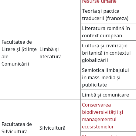
resurse umane
Teoria şi pactica
traducerii (franceză)
Literatura română în
context european
Facultatea de
Cultură şi civilizaţie
Litere şi Ştiinţe
Limbă şi
britanică în contextul
ale
literatură
globalizării
Comunicării
Semiotica limbajului
în mass-media şi
publicitate
Limbă şi comunicare
Conservarea
biodiversivităţii şi
managementul
Facultatea de
ecosistemelor
Silvicultură
Silvicultură