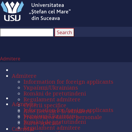
Admitere
Admitere
Information for foreign applicants
Українці/Ukrainians
Români de pretutindeni
Regulament admitere
Admitere
Criterii specifice
Information for foreign applicants
Acte necesare la admitere
Українці/Ukrainians
Prelucrarea datelor personale
Români de pretutindeni
Burse speciale
Regulament admitere
Calendar