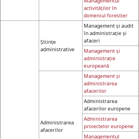
Managementul
activităţilor în
domeniul forestier
Management şi audit
în administraţie şi
afaceri
Ştiinţe
administrative
Management şi
administraţie
europeană
Management şi
administrarea
afacerilor
Administrarea
afacerilor europene
Administrarea
Administrarea
proiectelor europene
afacerilor
Managementul