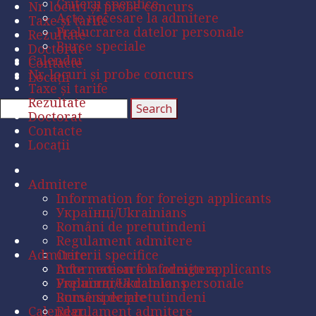
Criterii specifice
Nr. locuri și probe concurs
Acte necesare la admitere
Taxe și tarife
Prelucrarea datelor personale
Rezultate
Burse speciale
Doctorat
Calendar
Contacte
Nr. locuri și probe concurs
Locații
Taxe și tarife
Rezultate
Doctorat
Contacte
Locații
Admitere
Information for foreign applicants
Українці/Ukrainians
Români de pretutindeni
Regulament admitere
Admitere
Criterii specifice
Acte necesare la admitere
Information for foreign applicants
Prelucrarea datelor personale
Українці/Ukrainians
Burse speciale
Români de pretutindeni
Calendar
Regulament admitere