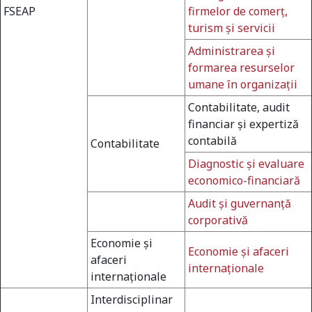
FSEAP
firmelor de comerţ,
turism şi servicii
Administrarea şi
formarea resurselor
umane în organizaţii
Contabilitate, audit
financiar şi expertiză
contabilă
Contabilitate
Diagnostic şi evaluare
economico-financiară
Audit şi guvernanţă
corporativă
Economie şi
Economie şi afaceri
afaceri
internaţionale
internaţionale
Interdisciplinar