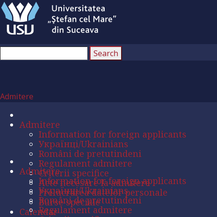
Admitere
Admitere
Information for foreign applicants
Українці/Ukrainians
Români de pretutindeni
Regulament admitere
Admitere
Criterii specifice
Information for foreign applicants
Acte necesare la admitere
Українці/Ukrainians
Prelucrarea datelor personale
Români de pretutindeni
Burse speciale
Regulament admitere
Calendar