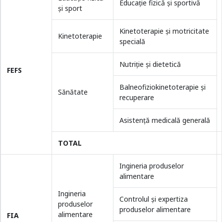
Educaţie fizică şi sportivă
și sport
Kinetoterapie şi motricitate
Kinetoterapie
specială
Nutriţie şi dietetică
FEFS
Balneofiziokinetoterapie şi
Sănătate
recuperare
Asistență medicală generală
TOTAL
Ingineria produselor
alimentare
Ingineria
Controlul şi expertiza
produselor
produselor alimentare
alimentare
FIA