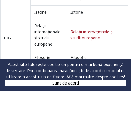
Istorie
Istorie
Relații
internaționale
Relaţii internaţionale şi
FIG
și studii
studii europene
europene
Filosofie
Filosofie
Acest site folosește cookie-uri pentru o mai bună experiență
de vizitare. Prin continuarea navigării ești de acord cu modul de
Asistență
Asistență socială
utilizare a acestui tip de fișiere.
Află mai multe despre cookies!
socială
Sunt de acord
TOTAL
Limba şi literatura română
– O limbă şi literatură
modernă
(franceză,germană,spaniolă,
italiană)