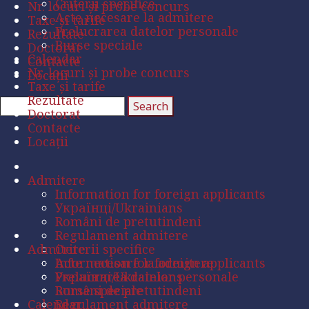
Criterii specifice
Nr. locuri și probe concurs
Acte necesare la admitere
Taxe și tarife
Prelucrarea datelor personale
Rezultate
Burse speciale
Doctorat
Calendar
Contacte
Nr. locuri și probe concurs
Locații
Taxe și tarife
Rezultate
Doctorat
Contacte
Locații
Admitere
Information for foreign applicants
Українці/Ukrainians
Români de pretutindeni
Regulament admitere
Admitere
Criterii specifice
Acte necesare la admitere
Information for foreign applicants
Prelucrarea datelor personale
Українці/Ukrainians
Burse speciale
Români de pretutindeni
Calendar
Regulament admitere