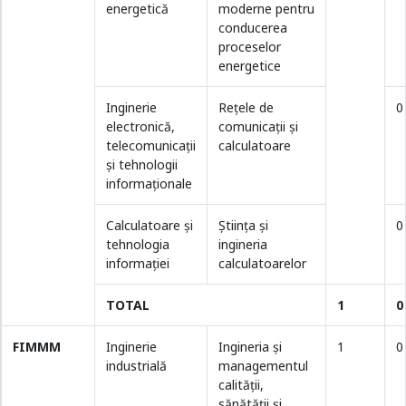
energetică
moderne pentru
conducerea
proceselor
energetice
Inginerie
Reţele de
0
electronică,
comunicaţii şi
telecomunicaţii
calculatoare
și tehnologii
informaționale
Calculatoare și
Ştiinţa şi
0
tehnologia
ingineria
informației
calculatoarelor
TOTAL
1
0
FIMMM
Inginerie
Ingineria şi
1
0
industrială
managementul
calității,
sănătăţii și