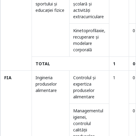
sportului și
școlară și
educației fizice
activități
extracurriculare
Kinetoprofilaxie,
0
recuperare și
modelare
corporală
TOTAL
1
0
FIA
Ingineria
Controlul şi
1
0
produselor
expertiza
alimentare
produselor
alimentare
Managementul
0
igienei,
controlul
calităţii