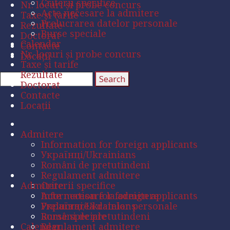
Criterii specifice
Nr. locuri și probe concurs
Acte necesare la admitere
Taxe și tarife
Prelucrarea datelor personale
Rezultate
Burse speciale
Doctorat
Calendar
Contacte
Nr. locuri și probe concurs
Locații
Taxe și tarife
Rezultate
Doctorat
Contacte
Locații
Admitere
Information for foreign applicants
Українці/Ukrainians
Români de pretutindeni
Regulament admitere
Admitere
Criterii specifice
Acte necesare la admitere
Information for foreign applicants
Prelucrarea datelor personale
Українці/Ukrainians
Burse speciale
Români de pretutindeni
Calendar
Regulament admitere