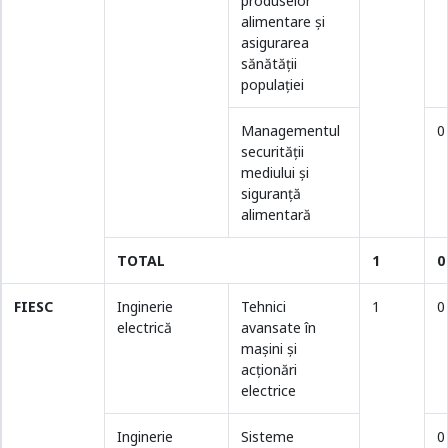
produselor
alimentare şi
asigurarea
sănătăţii
populaţiei
Managementul
0
securității
mediului și
siguranță
alimentară
TOTAL
1
0
FIESC
Inginerie
Tehnici
1
0
electrică
avansate în
maşini şi
acţionări
electrice
Inginerie
Sisteme
0