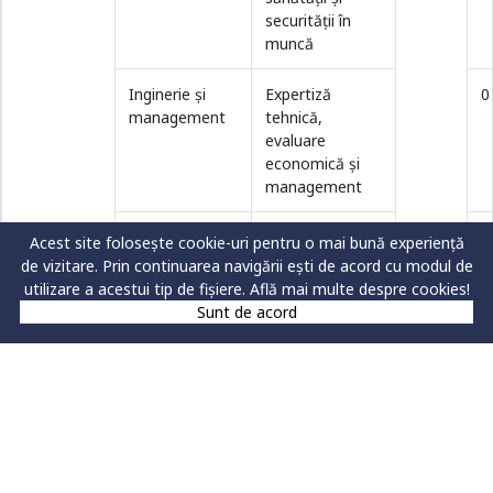
securităţii în
muncă
Inginerie şi
Expertiză
0
management
tehnică,
evaluare
economică și
management
Mecatronică și
Mecatronică
0
Acest site folosește cookie-uri pentru o mai bună experiență
robotică
aplicată
de vizitare. Prin continuarea navigării ești de acord cu modul de
utilizare a acestui tip de fișiere.
Află mai multe despre cookies!
TOTAL
1
0
Sunt de acord
FIG
Geografie
Turism şi
1
0
dezvoltare
regională
GIS şi
0
planificare