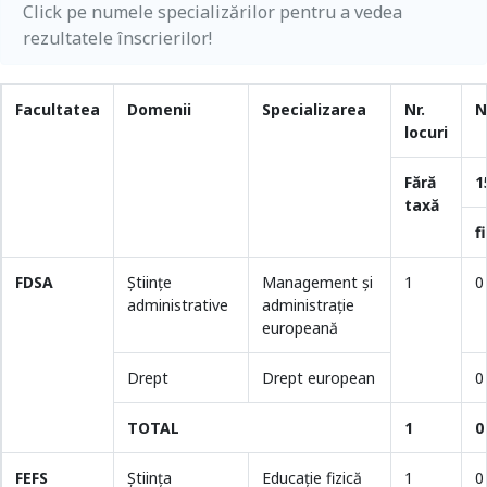
Click pe numele specializărilor pentru a vedea
rezultatele înscrierilor!
Facultatea
Domenii
Specializarea
Nr.
N
locuri
Fără
1
taxă
f
FDSA
Științe
Management și
1
0
administrative
administrație
europeană
Drept
Drept european
0
TOTAL
1
0
FEFS
Ştiinţa
Educație fizică
1
0