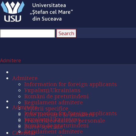
Admitere
Admitere
Information for foreign applicants
Українці/Ukrainians
Români de pretutindeni
Regulament admitere
Admitere
Criterii specifice
Information for foreign applicants
Acte necesare la admitere
Українці/Ukrainians
Prelucrarea datelor personale
Români de pretutindeni
Burse speciale
Regulament admitere
Calendar