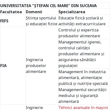
UNIVERSITATEA "ŞTEFAN CEL MARE" DIN SUCEAVA
Facultatea
Domenii
Specializarea
Ştiinţa sportului
Educație fizică școlară și
FEFS
și educației fizice
activități extracurriculare
Controlul şi expertiza
produselor alimentare
Managementul igienei,
controlul calităţii
produselor alimentare şi
Ingineria
asigurarea sănătăţii
FIA
produselor
populaţiei
alimentare
Management în industria
alimentară, alimentaţie
publică şi nutriţie specială
Managementul securității
mediului și siguranță
alimentară
Inginerie
Tehnici avansate în maşini