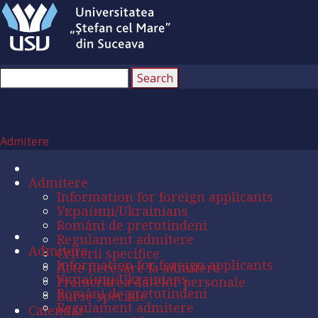
Admitere
Admitere
Information for foreign applicants
Українці/Ukrainians
Români de pretutindeni
Regulament admitere
Admitere
Criterii specifice
Information for foreign applicants
Acte necesare la admitere
Українці/Ukrainians
Prelucrarea datelor personale
Români de pretutindeni
Burse speciale
Regulament admitere
Calendar