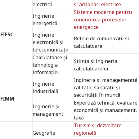
electrică
şi acţionări electrice
Sisteme moderne pentru
Inginerie
conducerea proceselor
energetică
energetice
FIESC
Inginerie
Reţele de comunicaţii şi
electronică şi
calculatoare
telecomunicaţii
Calculatoare și
Ştiinţa şi ingineria
tehnologia
calculatoarelor
informației
Ingineria şi managementul
Inginerie
calității, sănătăţii și
industrială
securităţii în muncă
FIMM
Expertiză tehnică, evaluare
Inginerie şi
economică și management,
management
taxă
Turism şi dezvoltare
Geografie
regională