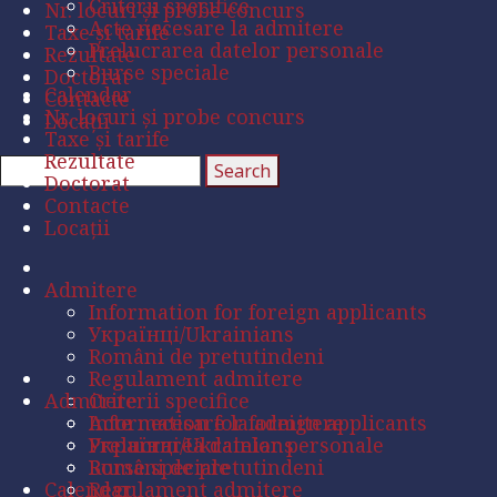
Criterii specifice
Nr. locuri și probe concurs
Acte necesare la admitere
Taxe și tarife
Prelucrarea datelor personale
Rezultate
Burse speciale
Doctorat
Calendar
Contacte
Nr. locuri și probe concurs
Locații
Taxe și tarife
Rezultate
Doctorat
Contacte
Locații
Admitere
Information for foreign applicants
Українці/Ukrainians
Români de pretutindeni
Regulament admitere
Admitere
Criterii specifice
Acte necesare la admitere
Information for foreign applicants
Prelucrarea datelor personale
Українці/Ukrainians
Burse speciale
Români de pretutindeni
Calendar
Regulament admitere