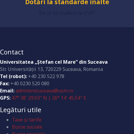
Dotări la standarde înalte
De ce să studiezi la USV?
Contact
Universitatea „Ştefan cel Mare” din Suceava
Str. Universităţii 13, 720229 Suceava, Romania
Tel (robot):
+40 230 522 978
Fax:
+40 0230 520 080
Email:
admiteresuceava@usm.ro
GPS:
47° 38′ 29.03″ N | 26° 14′ 45.54″ E
Legături utile
Taxe și tarife
Burse sociale