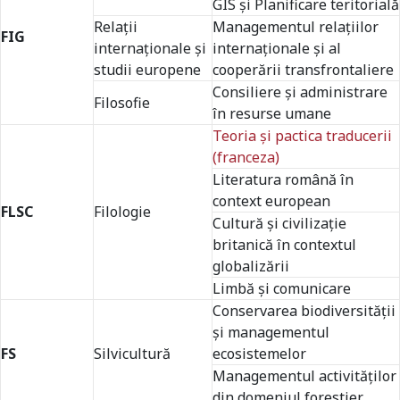
GIS şi Planificare teritorială
Relaţii
Managementul relaţiilor
FIG
internaţionale şi
internaţionale şi al
studii europene
cooperării transfrontaliere
Consiliere şi administrare
Filosofie
în resurse umane
Teoria şi pactica traducerii
(franceza)
Literatura română în
context european
FLSC
Filologie
Cultură şi civilizaţie
britanică în contextul
globalizării
Limbă şi comunicare
Conservarea biodiversităţii
şi managementul
FS
Silvicultură
ecosistemelor
Managementul activităţilor
din domeniul forestier