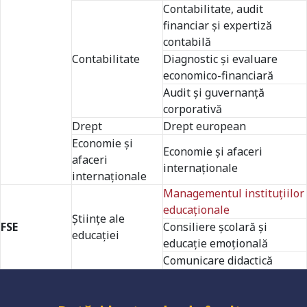
Contabilitate, audit
financiar și expertiză
contabilă
Contabilitate
Diagnostic şi evaluare
economico-financiară
Audit și guvernanță
corporativă
Drept
Drept european
Economie și
Economie și afaceri
afaceri
internaționale
Universitate acreditată
internaționale
Managementul instituţiilor
educaţionale
Ştiinţe ale
FSE
Consiliere școlară și
educaţiei
Grad de încredere ridicat
educație emoțională
Comunicare didactică