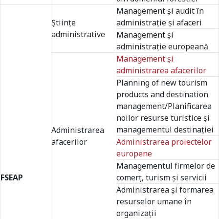
Management şi audit în
Ştiinţe
administrație și afaceri
administrative
Management și
administrație europeană
Management şi
administrarea afacerilor
Planning of new tourism
products and destination
management/Planificarea
noilor resurse turistice și
managementul destinației
Administrarea
afacerilor
Administrarea proiectelor
europene
Managementul firmelor de
FSEAP
comerţ, turism şi servicii
Administrarea şi formarea
resurselor umane în
organizaţii