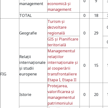
0
9
management
economică și
management
TOTAL
0
18
Turism şi
dezvoltare
Geografie
regională
0
29
GIS şi Planificare
teritorială
Managementul
Relaţii
relaţiilor
internaţionale
internaţionale şi
0
15
şi studii
al cooperării
FIG
europene
transfrontaliere
Etapa I,
Etapa II
Protejarea,
valorificarea şi
Istorie
0
20
managementul
patrimoniului