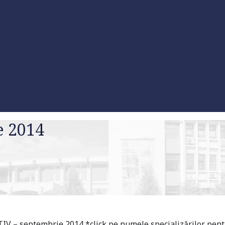
e 2014
eptembrie 2014 *click pe numele specializărilor pentru