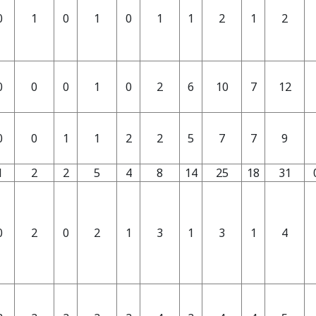
0
1
0
1
0
1
1
2
1
2
0
0
0
1
0
2
6
10
7
12
0
0
1
1
2
2
5
7
7
9
1
2
2
5
4
8
14
25
18
31
0
2
0
2
1
3
1
3
1
4