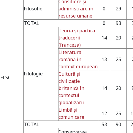
Consiliere şi
Filosofie
administrare în
0
29
resurse umane
TOTAL
0
93
Teoria şi pactica
traducerii
14
20
(franceza)
Literatura
română în
13
25
context european
Filologie
Cultură şi
FLSC
civilizaţie
britanică în
14
20
contextul
globalizării
Limbă şi
12
25
1
comunicare
TOTAL
53
90
2
Conservarea