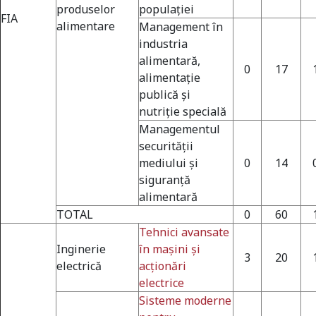
produselor
populaţiei
FIA
alimentare
Management în
industria
alimentară,
0
17
alimentaţie
publică şi
nutriţie specială
Managementul
securității
mediului și
0
14
siguranță
alimentară
TOTAL
0
60
Tehnici avansate
Inginerie
în maşini şi
3
20
electrică
acţionări
electrice
Sisteme moderne