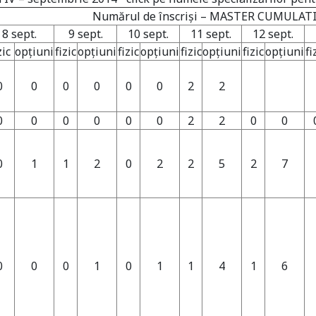
Numărul de înscrişi – MASTER CUMULAT
8 sept.
9 sept.
10 sept.
11 sept.
12 sept.
zic
opţiuni
fizic
opţiuni
fizic
opţiuni
fizic
opţiuni
fizic
opţiuni
fi
0
0
0
0
0
0
2
2
0
0
0
0
0
0
2
2
0
0
0
1
1
2
0
2
2
5
2
7
0
0
0
1
0
1
1
4
1
6