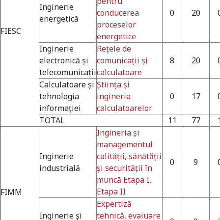
pentru
Inginerie
conducerea
0
20
energetică
proceselor
FIESC
energetice
Inginerie
Reţele de
electronică şi
comunicaţii şi
8
20
telecomunicaţii
calculatoare
Calculatoare și
Ştiinţa şi
tehnologia
ingineria
0
17
informației
calculatoarelor
TOTAL
11
77
Ingineria şi
managementul
Inginerie
calității, sănătăţii
0
9
industrială
și securităţii în
muncă Etapa I,
Etapa II
FIMM
Expertiză
Inginerie şi
tehnică, evaluare