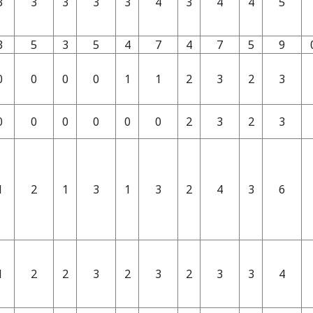
3
3
3
3
3
4
3
4
4
5
3
5
3
5
4
7
4
7
5
9
0
0
0
0
1
1
2
3
2
3
0
0
0
0
0
0
2
3
2
3
1
2
1
3
1
3
2
4
3
6
1
2
2
3
2
3
2
3
3
4