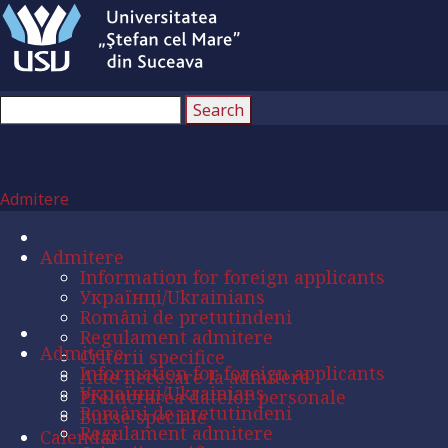
Admitere
Admitere
Information for foreign applicants
Українці/Ukrainians
Români de pretutindeni
Regulament admitere
Admitere
Criterii specifice
Information for foreign applicants
Acte necesare la admitere
Українці/Ukrainians
Prelucrarea datelor personale
Români de pretutindeni
Burse speciale
Regulament admitere
Calendar