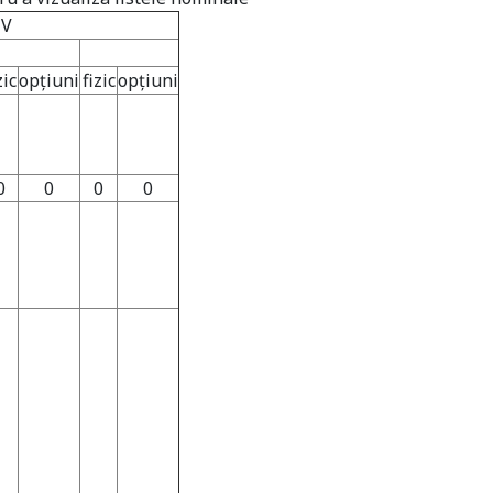
IV
zic
opţiuni
fizic
opţiuni
0
0
0
0