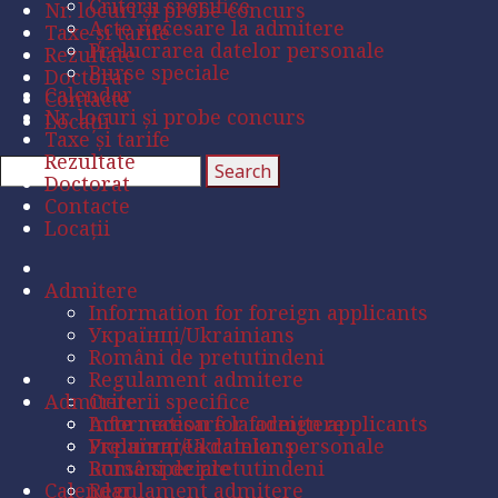
Criterii specifice
Nr. locuri și probe concurs
Acte necesare la admitere
Taxe și tarife
Prelucrarea datelor personale
Rezultate
Burse speciale
Doctorat
Calendar
Contacte
Nr. locuri și probe concurs
Locații
Taxe și tarife
Rezultate
Doctorat
Contacte
Locații
Admitere
Information for foreign applicants
Українці/Ukrainians
Români de pretutindeni
Regulament admitere
Admitere
Criterii specifice
Acte necesare la admitere
Information for foreign applicants
Prelucrarea datelor personale
Українці/Ukrainians
Burse speciale
Români de pretutindeni
Calendar
Regulament admitere