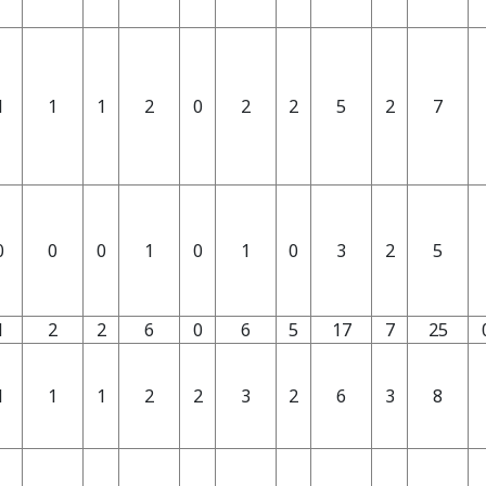
1
1
1
2
0
2
2
5
2
7
0
0
0
1
0
1
0
3
2
5
1
2
2
6
0
6
5
17
7
25
1
1
1
2
2
3
2
6
3
8