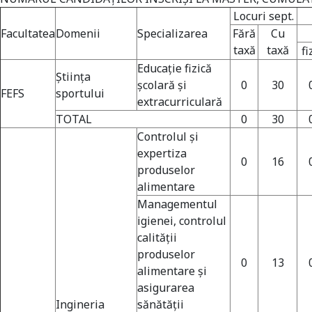
Locuri sept.
Facultatea
Domenii
Specializarea
Fără
Cu
taxă
taxă
fi
Educație fizică
Ştiinţa
școlară și
0
30
FEFS
sportului
extracurriculară
TOTAL
0
30
Controlul şi
expertiza
0
16
produselor
alimentare
Managementul
igienei, controlul
calităţii
produselor
0
13
alimentare şi
asigurarea
Ingineria
sănătăţii