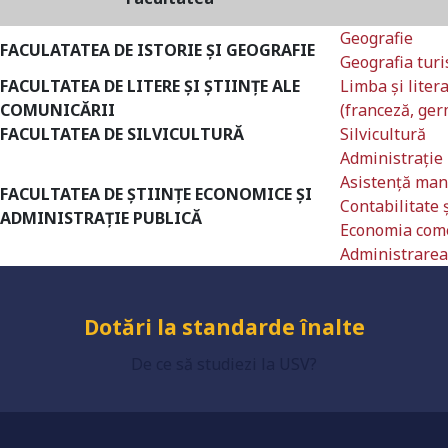
Geografie
FACULATATEA DE ISTORIE ȘI GEOGRAFIE
Geografia tur
FACULTATEA DE LITERE ȘI ȘTIINȚE ALE
Limba şi liter
COMUNICĂRII
(franceză, ge
Universitate acreditată
FACULTATEA DE SILVICULTURĂ
Silvicultură
Administraţie
Asistenţă mana
FACULTATEA DE ȘTIINȚE ECONOMICE ȘI
Contabilitate 
ADMINISTRAȚIE PUBLICĂ
Grad de încredere ridicat
Economia comer
Administrarea 
Dotări la standarde înalte
De ce să studiezi la USV?