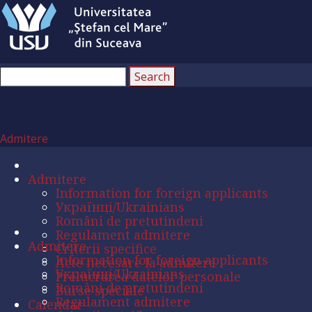
Admitere
Admitere
Information for foreign applicants
Українці/Ukrainians
Români de pretutindeni
Regulament admitere
Admitere
Criterii specifice
Information for foreign applicants
Acte necesare la admitere
Українці/Ukrainians
Prelucrarea datelor personale
Români de pretutindeni
Burse speciale
Regulament admitere
Calendar