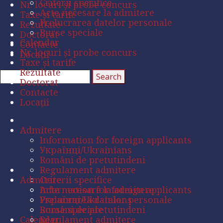
Criterii specifice
Nr. locuri și probe concurs
Acte necesare la admitere
Taxe și tarife
Prelucrarea datelor personale
Rezultate
Burse speciale
Doctorat
Calendar
Contacte
Nr. locuri și probe concurs
Locații
Taxe și tarife
Rezultate
Doctorat
Contacte
Locații
Admitere
Information for foreign applicants
Українці/Ukrainians
Români de pretutindeni
Regulament admitere
Admitere
Criterii specifice
Acte necesare la admitere
Information for foreign applicants
Prelucrarea datelor personale
Українці/Ukrainians
Burse speciale
Români de pretutindeni
Calendar
Regulament admitere