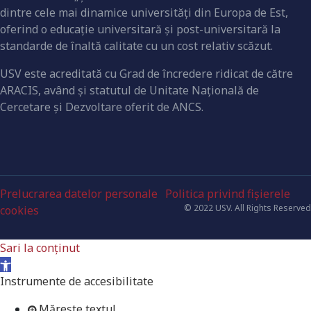
dintre cele mai dinamice universităţi din Europa de Est,
oferind o educaţie universitară şi post-universitară la
standarde de înaltă calitate cu un cost relativ scăzut.
USV este acreditată cu Grad de încredere ridicat de către
ARACIS, având şi statutul de Unitate Naţională de
Cercetare şi Dezvoltare oferit de ANCS.
Prelucrarea datelor personale
Politica privind fișierele
© 2022 USV. All Rights Reserved
cookies
Sari la conținut
Deschide bara de unelte
Instrumente de accesibilitate
Mărește textul