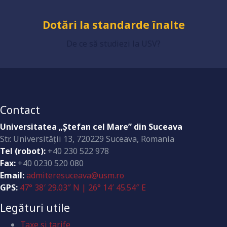
Dotări la standarde înalte
De ce să studiezi la USV?
Contact
Universitatea „Ştefan cel Mare” din Suceava
Str. Universităţii 13, 720229 Suceava, Romania
Tel (robot):
+40 230 522 978
Fax:
+40 0230 520 080
Email:
admiteresuceava@usm.ro
GPS:
47° 38′ 29.03″ N | 26° 14′ 45.54″ E
Legături utile
Taxe și tarife