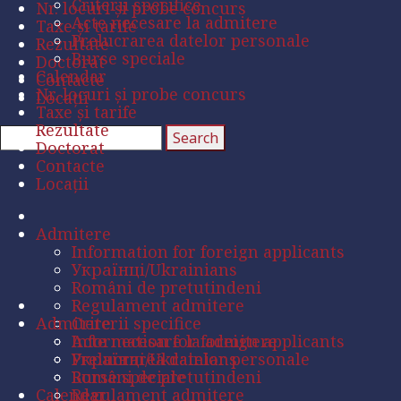
Criterii specifice
Nr. locuri și probe concurs
Acte necesare la admitere
Taxe și tarife
Prelucrarea datelor personale
Rezultate
Burse speciale
Doctorat
Calendar
Contacte
Nr. locuri și probe concurs
Locații
Taxe și tarife
Rezultate
Doctorat
Contacte
Locații
Admitere
Information for foreign applicants
Українці/Ukrainians
Români de pretutindeni
Regulament admitere
Admitere
Criterii specifice
Acte necesare la admitere
Information for foreign applicants
Prelucrarea datelor personale
Українці/Ukrainians
Burse speciale
Români de pretutindeni
Calendar
Regulament admitere