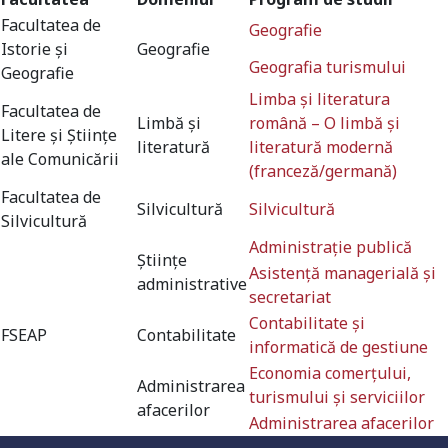
Facultatea de
Geografie
Istorie și
Geografie
Geografia turismului
Geografie
Limba şi literatura
Facultatea de
Limbă și
română – O limbă şi
Litere și Științe
literatură
literatură modernă
ale Comunicării
(franceză/germană)
Facultatea de
Silvicultură
Silvicultură
Silvicultură
Administraţie publică
Științe
Asistenţă managerială şi
administrative
Universitate acreditată
secretariat
Contabilitate şi
FSEAP
Contabilitate
informatică de gestiune
Economia comerţului,
Administrarea
Grad de încredere ridicat
turismului şi serviciilor
afacerilor
Administrarea afacerilor