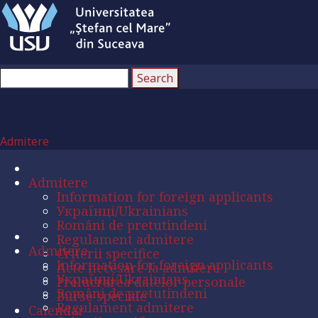
Admitere
Admitere
Information for foreign applicants
Українці/Ukrainians
Români de pretutindeni
Regulament admitere
Admitere
Criterii specifice
Information for foreign applicants
Acte necesare la admitere
Українці/Ukrainians
Prelucrarea datelor personale
Români de pretutindeni
Burse speciale
Regulament admitere
Calendar