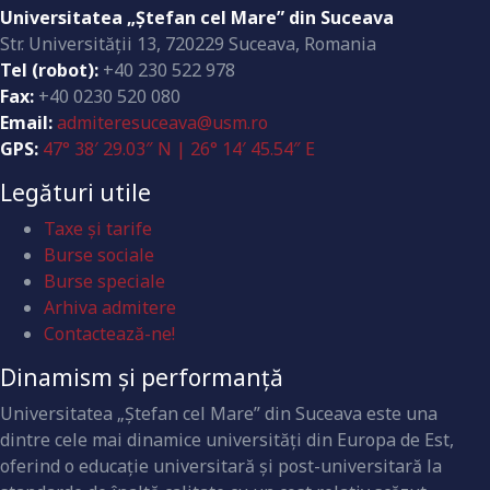
Universitatea „Ştefan cel Mare” din Suceava
Str. Universităţii 13, 720229 Suceava, Romania
Tel (robot):
+40 230 522 978
Fax:
+40 0230 520 080
Email:
admiteresuceava@usm.ro
GPS:
47° 38′ 29.03″ N | 26° 14′ 45.54″ E
Legături utile
Taxe și tarife
Burse sociale
Burse speciale
Arhiva admitere
Contactează-ne!
Dinamism și performanță
Universitatea „Ştefan cel Mare” din Suceava este una
dintre cele mai dinamice universităţi din Europa de Est,
oferind o educaţie universitară şi post-universitară la