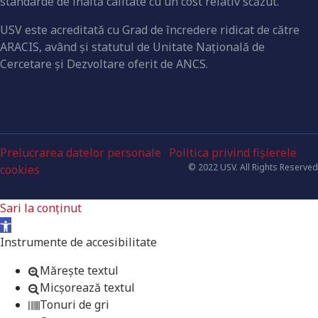
standarde de înaltă calitate cu un cost relativ scăzut.
USV este acreditată cu Grad de încredere ridicat de către
ARACIS, având şi statutul de Unitate Naţională de
Cercetare şi Dezvoltare oferit de ANCS.
Prelucrarea datelor personale
Politica privind fișierele
© 2022 USV. All Rights Reserved
cookies
Sari la conținut
Deschide bara de unelte
Instrumente de accesibilitate
Mărește textul
Micșorează textul
Tonuri de gri