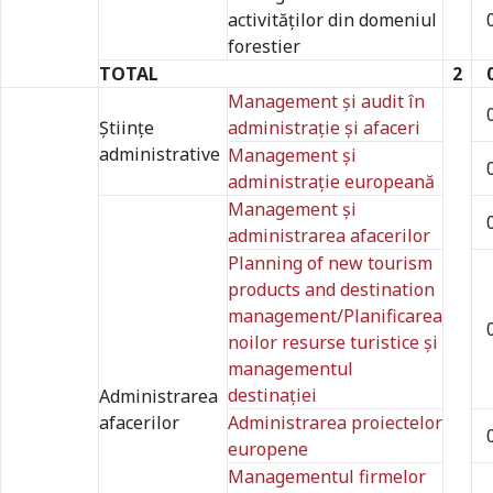
activităţilor din domeniul
forestier
TOTAL
2
Management şi audit în
Ştiinţe
administrație și afaceri
administrative
Management și
administrație europeană
Management şi
administrarea afacerilor
Planning of new tourism
products and destination
management/Planificarea
noilor resurse turistice și
managementul
destinației
Administrarea
afacerilor
Administrarea proiectelor
europene
Managementul firmelor