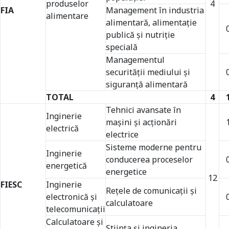
produselor
4
FIA
Management în industria
alimentare
alimentară, alimentaţie
publică şi nutriţie
specială
Managementul
securității mediului și
siguranță alimentară
TOTAL
4
Tehnici avansate în
Inginerie
maşini şi acţionări
electrică
electrice
Sisteme moderne pentru
Inginerie
conducerea proceselor
energetică
energetice
12
FIESC
Inginerie
Reţele de comunicaţii şi
electronică şi
calculatoare
telecomunicaţii
Calculatoare și
Ştiinţa şi ingineria