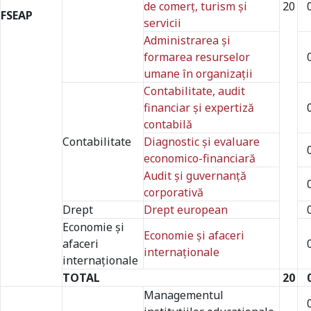
de comerţ, turism şi
20
FSEAP
servicii
Administrarea şi
formarea resurselor
umane în organizaţii
Contabilitate, audit
financiar și expertiză
contabilă
Contabilitate
Diagnostic şi evaluare
economico-financiară
Audit și guvernanță
corporativă
Drept
Drept european
Economie și
Economie şi afaceri
afaceri
internaționale
internaționale
TOTAL
20
Managementul