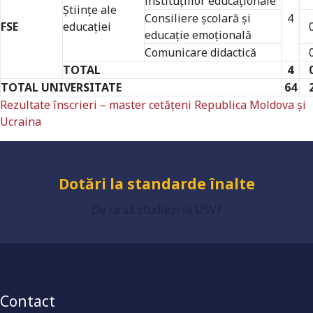
instituţiilor educaţionale
Ştiinţe ale
Consiliere școlară și
4
FSE
educaţiei
educație emoțională
Comunicare didactică
TOTAL
4
TOTAL UNIVERSITATE
64
Rezultate înscrieri – master cetăţeni Republica Moldova şi
Universitate acreditată
Ucraina
Grad de încredere ridicat
De ce să studiezi la USV?
Dotări la standarde înalte
Contact