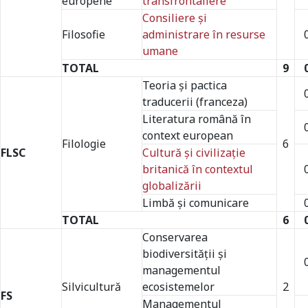
europene
transfrontaliere
Consiliere şi
Filosofie
administrare în resurse
umane
TOTAL
9
Teoria şi pactica
traducerii (franceza)
Literatura română în
context european
Filologie
6
FLSC
Cultură şi civilizaţie
britanică în contextul
globalizării
Limbă şi comunicare
TOTAL
6
Conservarea
biodiversităţii şi
managementul
Silvicultură
ecosistemelor
2
FS
Managementul