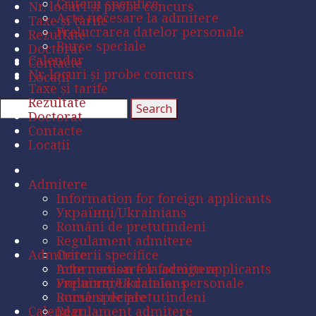
Criterii specifice
Nr. locuri și probe concurs
Acte necesare la admitere
Taxe și tarife
Prelucrarea datelor personale
Rezultate
Burse speciale
Doctorat
Calendar
Contacte
Nr. locuri și probe concurs
Locații
Taxe și tarife
Rezultate
Doctorat
Contacte
Locații
Admitere
Information for foreign applicants
Українці/Ukrainians
Români de pretutindeni
Regulament admitere
Admitere
Criterii specifice
Acte necesare la admitere
Information for foreign applicants
Prelucrarea datelor personale
Українці/Ukrainians
Burse speciale
Români de pretutindeni
Calendar
Regulament admitere