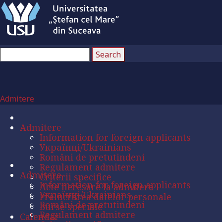
Admitere
Admitere
Information for foreign applicants
Українці/Ukrainians
Români de pretutindeni
Regulament admitere
Admitere
Criterii specifice
Information for foreign applicants
Acte necesare la admitere
Українці/Ukrainians
Prelucrarea datelor personale
Români de pretutindeni
Burse speciale
Regulament admitere
Calendar