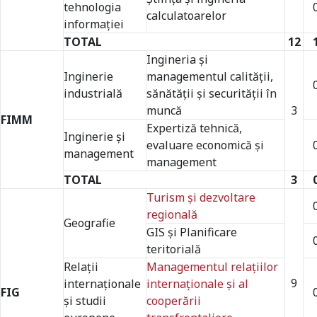
tehnologia
calculatoarelor
informației
TOTAL
12
Ingineria şi
Inginerie
managementul calității,
industrială
sănătăţii și securităţii în
muncă
3
FIMM
Expertiză tehnică,
Inginerie şi
evaluare economică și
management
management
TOTAL
3
Turism şi dezvoltare
regională
Geografie
GIS şi Planificare
teritorială
Relaţii
Managementul relaţiilor
9
internaţionale
internaţionale şi al
FIG
şi studii
cooperării