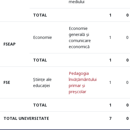
mediului
TOTAL
1
0
Economie
generală și
Economie
1
0
comunicare
FSEAP
economică
TOTAL
1
0
Pedagogia
Științe ale
învăţământului
FSE
1
0
educației
primar şi
Universitate acreditată
preşcolar
TOTAL
1
0
Grad de încredere ridicat
TOTAL UNIVERSITATE
7
0