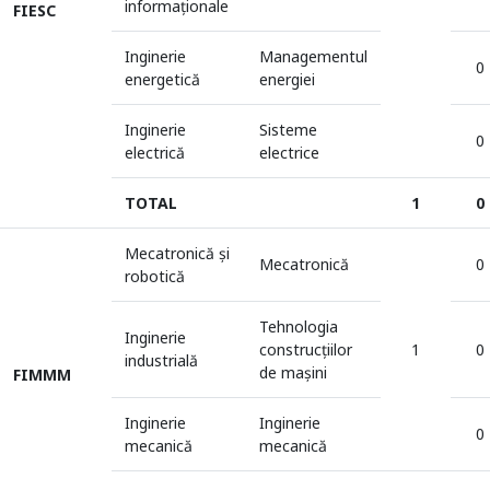
informaționale
FIESC
Inginerie
Managementul
0
energetică
energiei
Inginerie
Sisteme
0
electrică
electrice
TOTAL
1
0
Mecatronică și
Mecatronică
0
robotică
Tehnologia
Inginerie
construcţiilor
1
0
industrială
de maşini
FIMMM
Inginerie
Inginerie
0
mecanică
mecanică