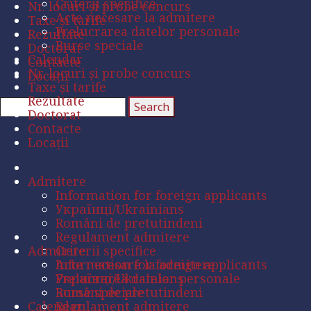
Criterii specifice
Nr. locuri și probe concurs
Acte necesare la admitere
Taxe și tarife
Prelucrarea datelor personale
Rezultate
Burse speciale
Doctorat
Calendar
Contacte
Nr. locuri și probe concurs
Locații
Taxe și tarife
Rezultate
Doctorat
Contacte
Locații
Admitere
Information for foreign applicants
Українці/Ukrainians
Români de pretutindeni
Regulament admitere
Admitere
Criterii specifice
Acte necesare la admitere
Information for foreign applicants
Prelucrarea datelor personale
Українці/Ukrainians
Burse speciale
Români de pretutindeni
Calendar
Regulament admitere