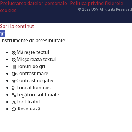
Prelucrarea datelor personale
Politica privind fișierele
© 2022 USV. All Rights Reserved
cookies
Sari la conținut
Deschide bara de unelte
Instrumente de accesibilitate
Mărește textul
Micșorează textul
Tonuri de gri
Contrast mare
Contrast negativ
Fundal luminos
Legături subliniate
Font lizibil
Resetează