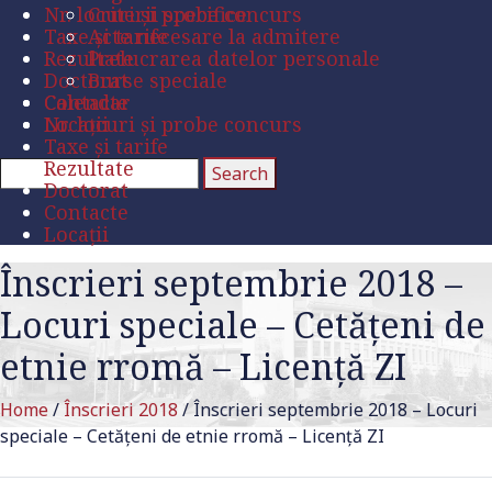
Nr. locuri și probe concurs
Criterii specifice
Taxe și tarife
Acte necesare la admitere
Rezultate
Prelucrarea datelor personale
Doctorat
Burse speciale
Contacte
Calendar
Locații
Nr. locuri și probe concurs
Taxe și tarife
Rezultate
Doctorat
Contacte
Locații
Înscrieri septembrie 2018 –
Locuri speciale – Cetățeni de
etnie rromă – Licență ZI
Home
/
Înscrieri 2018
/
Înscrieri septembrie 2018 – Locuri
speciale – Cetățeni de etnie rromă – Licență ZI