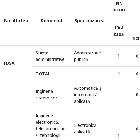
Nr.
locuri
Facultatea
Domeniul
Specializarea
fără
taxă
fizi
Științe
Administraţie
1
0
administrative
publică
FDSA
TOTAL
1
0
Automatică şi
Ingineria
informatică
0
sistemelor
aplicată
Inginerie
electronică,
Electronică
telecomunicații
0
aplicată
și tehnologii
1