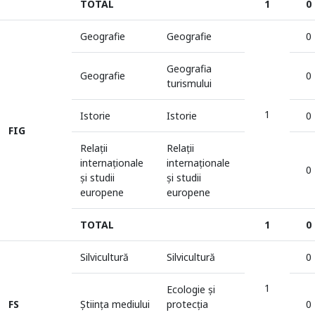
TOTAL
1
0
Geografie
Geografie
0
Geografia
Geografie
0
turismului
1
Istorie
Istorie
0
FIG
Relații
Relaţii
internaționale
internaţionale
0
și studii
şi studii
europene
europene
TOTAL
1
0
Silvicultură
Silvicultură
0
1
Ecologie și
FS
Știința mediului
protecția
0