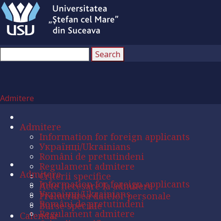
Admitere
Admitere
Information for foreign applicants
Українці/Ukrainians
Români de pretutindeni
Regulament admitere
Admitere
Criterii specifice
Information for foreign applicants
Acte necesare la admitere
Українці/Ukrainians
Prelucrarea datelor personale
Români de pretutindeni
Burse speciale
Regulament admitere
Calendar