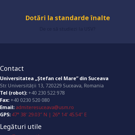
Dotări la standarde înalte
De ce să studiezi la USV?
Contact
Universitatea „Ştefan cel Mare” din Suceava
Str. Universităţii 13, 720229 Suceava, Romania
Tel (robot):
+40 230 522 978
Fax:
+40 0230 520 080
Email:
admiteresuceava@usm.ro
GPS:
47° 38′ 29.03″ N | 26° 14′ 45.54″ E
Legături utile