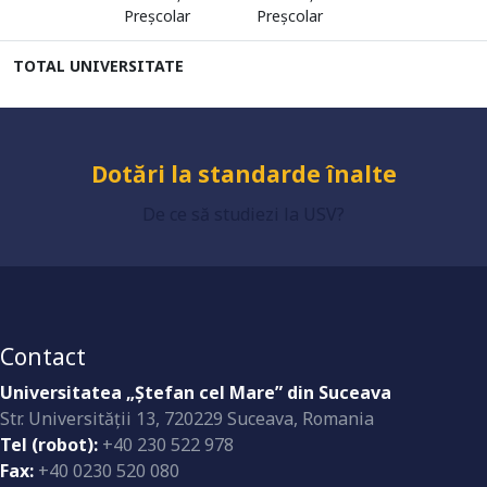
Preşcolar
Preşcolar
Universitate acreditată
TOTAL UNIVERSITATE
Grad de încredere ridicat
De ce să studiezi la USV?
Dotări la standarde înalte
Contact
Universitatea „Ştefan cel Mare” din Suceava
Str. Universităţii 13, 720229 Suceava, Romania
Tel (robot):
+40 230 522 978
Fax:
+40 0230 520 080