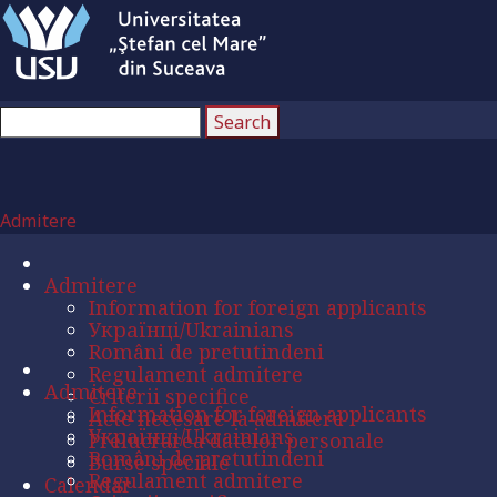
Admitere
Admitere
Information for foreign applicants
Українці/Ukrainians
Români de pretutindeni
Regulament admitere
Admitere
Criterii specifice
Information for foreign applicants
Acte necesare la admitere
Українці/Ukrainians
Prelucrarea datelor personale
Români de pretutindeni
Burse speciale
Regulament admitere
Calendar