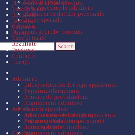
Criterii specifice
Nr. locuri și probe concurs
Acte necesare la admitere
Taxe și tarife
Prelucrarea datelor personale
Rezultate
Burse speciale
Doctorat
Calendar
Contacte
Nr. locuri și probe concurs
Locații
Taxe și tarife
Rezultate
Doctorat
Contacte
Locații
Admitere
Information for foreign applicants
Українці/Ukrainians
Români de pretutindeni
Regulament admitere
Admitere
Criterii specifice
Acte necesare la admitere
Information for foreign applicants
Prelucrarea datelor personale
Українці/Ukrainians
Burse speciale
Români de pretutindeni
Calendar
Regulament admitere