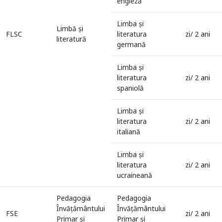
engleză
Limba şi
Limbă şi
FLSC
literatura
zi/ 2 ani
literatură
germană
Limba şi
literatura
zi/ 2 ani
spaniolă
Limba şi
literatura
zi/ 2 ani
italiană
Limba şi
literatura
zi/ 2 ani
ucraineană
Pedagogia
Pedagogia
Învăţământului
Învăţământului
FSE
zi/ 2 ani
Primar şi
Primar şi