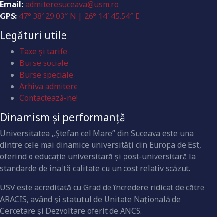
Email:
admiteresuceava@usm.ro
GPS:
47° 38′ 29.03″ N | 26° 14′ 45.54″ E
Legături utile
Taxe și tarife
Burse sociale
Burse speciale
Arhiva admitere
Contactează-ne!
Dinamism și performanță
Universitatea „Ştefan cel Mare” din Suceava este una
dintre cele mai dinamice universităţi din Europa de Est,
oferind o educaţie universitară şi post-universitară la
standarde de înaltă calitate cu un cost relativ scăzut.
USV este acreditată cu Grad de încredere ridicat de către
ARACIS, având şi statutul de Unitate Naţională de
Cercetare şi Dezvoltare oferit de ANCS.