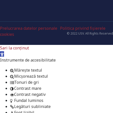
Prelucrarea datelor personale
Politica privind fișierele
© 2022 USV. All Rights Reserved
cookies
Sari la conținut
Deschide bara de unelte
Instrumente de accesibilitate
Mărește textul
Micșorează textul
Tonuri de gri
Contrast mare
Contrast negativ
Fundal luminos
Legături subliniate
Font lizibil