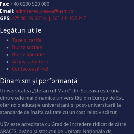
Fax:
+40 0230 520 080
Email:
admiteresuceava@usm.ro
GPS:
47° 38′ 29.03″ N | 26° 14′ 45.54″ E
Legături utile
Taxe și tarife
Burse sociale
Burse speciale
Arhiva admitere
Contactează-ne!
Dinamism și performanță
Universitatea „Ştefan cel Mare” din Suceava este una
dintre cele mai dinamice universităţi din Europa de Est,
oferind o educaţie universitară şi post-universitară la
standarde de înaltă calitate cu un cost relativ scăzut.
USV este acreditată cu Grad de încredere ridicat de către
ARACIS, având şi statutul de Unitate Naţională de