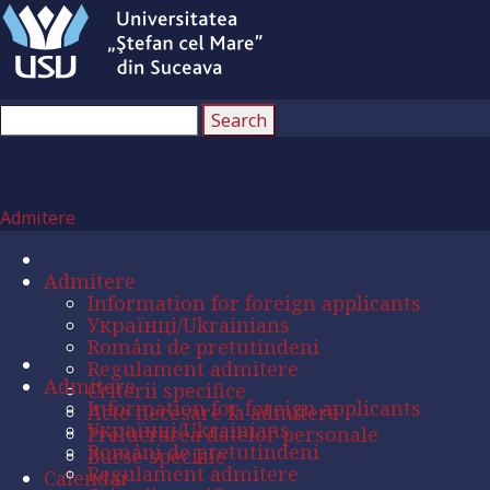
Admitere
Admitere
Information for foreign applicants
Українці/Ukrainians
Români de pretutindeni
Regulament admitere
Admitere
Criterii specifice
Information for foreign applicants
Acte necesare la admitere
Українці/Ukrainians
Prelucrarea datelor personale
Români de pretutindeni
Burse speciale
Regulament admitere
Calendar