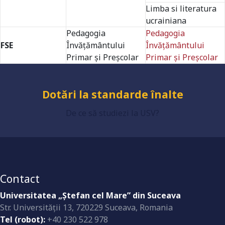
Limba si literatura
ucrainiana
Pedagogia
Pedagogia
Grad de încredere ridicat
FSE
Învăţământului
Învăţământului
Primar şi Preşcolar
Primar şi Preşcolar
Dotări la standarde înalte
De ce să studiezi la USV?
Contact
Universitatea „Ştefan cel Mare” din Suceava
Str. Universităţii 13, 720229 Suceava, Romania
Tel (robot):
+40 230 522 978