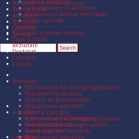
Criterii specifice
Nr. locuri și probe concurs
Acte necesare la admitere
Taxe și tarife
Prelucrarea datelor personale
Rezultate
Burse speciale
Doctorat
Calendar
Contacte
Nr. locuri și probe concurs
Locații
Taxe și tarife
Rezultate
Doctorat
Contacte
Locații
Admitere
Information for foreign applicants
Українці/Ukrainians
Români de pretutindeni
Regulament admitere
Admitere
Criterii specifice
Acte necesare la admitere
Information for foreign applicants
Prelucrarea datelor personale
Українці/Ukrainians
Burse speciale
Români de pretutindeni
Calendar
Regulament admitere