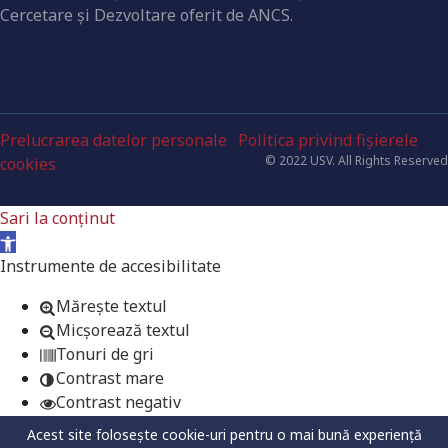
Cercetare şi Dezvoltare oferit de ANCS.
Prelucrarea datelor personale
Politica privind fișierele
© 2022 USV. All Rights Reserved
cookies
Sari la conținut
Deschide bara de unelte
Instrumente de accesibilitate
Mărește textul
Micșorează textul
Tonuri de gri
Contrast mare
Contrast negativ
Fundal luminos
Acest site folosește cookie-uri pentru o mai bună experiență