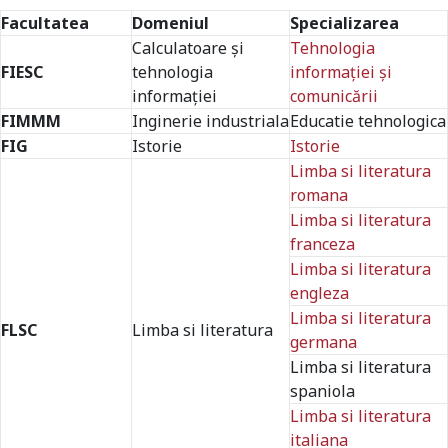
Facultatea
Domeniul
Specializarea
Calculatoare și
Tehnologia
FIESC
tehnologia
informației și
informației
comunicării
FIMMM
Inginerie industriala
Educatie tehnologica
FIG
Istorie
Istorie
Limba si literatura
romana
Limba si literatura
franceza
Limba si literatura
engleza
Limba si literatura
FLSC
Limba si literatura
germana
Limba si literatura
spaniola
Limba si literatura
Universitate acreditată
italiana