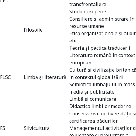
FIG
transfrontaliere
Studii europene
Consiliere şi administrare în
resurse umane
Filosofie
Etică organizaţională şi audit
etic
Teoria şi pactica traducerii
Literatura română în context
european
Cultură şi civilizaţie britanic
FLSC
Limbă și literatură
în contextul globalizării
Semiotica limbajului în mass
media şi publicitate
Limbă şi comunicare
Didactica limbilor moderne
Conservarea biodiversităţii ş
certificarea pădurilor
FS
Silvicultură
Managementul activităţilor 
exploatare şi prelucrare a