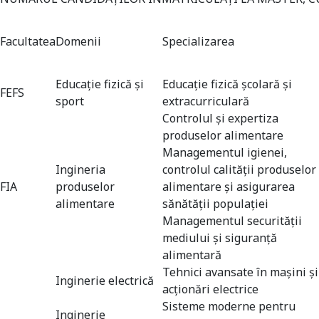
Facultatea
Domenii
Specializarea
Educație fizică și
Educație fizică școlară și
FEFS
sport
extracurriculară
Controlul şi expertiza
produselor alimentare
Managementul igienei,
Ingineria
controlul calităţii produselor
FIA
produselor
alimentare şi asigurarea
alimentare
sănătăţii populaţiei
Managementul securității
mediului și siguranță
alimentară
Tehnici avansate în maşini şi
Inginerie electrică
acţionări electrice
Sisteme moderne pentru
Inginerie