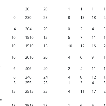
20
20
1
1
1
1
0
23
0
23
8
13
18
2
4
20
4
20
0
2
4
5
10
15
10
15
6
7
11
1
10
15
10
15
10
12
16
2
ă
10
20
10
20
4
6
9
1
-
6
40
6
40
2
4
11
1
6
24
6
24
4
8
12
1
5
25
5
25
1
3
4
5
i
15
25
15
25
4
11
17
2
de
15
25
15
25
1
6
9
1