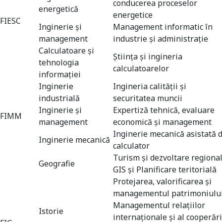
conducerea proceselor
energetică
energetice
FIESC
Inginerie şi
Management informatic în
management
industrie şi administraţie
Calculatoare și
Ştiinţa şi ingineria
tehnologia
calculatoarelor
informației
Inginerie
Ingineria calității și
industrială
securitatea muncii
Inginerie şi
Expertiză tehnică, evaluare
FIMM
management
economică și management
Inginerie mecanică asistată 
Inginerie mecanică
calculator
Turism şi dezvoltare regiona
Geografie
GIS şi Planificare teritorială
Protejarea, valorificarea şi
managementul patrimoniulu
Managementul relaţiilor
Istorie
internaţionale şi al cooperări