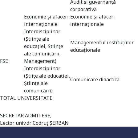
Audit și guvernanță
corporativă
Economie și afaceri
Economie şi afaceri
internaționale
internaționale
Interdisciplinar
(Științe ale
Managementul instituţiilor
educației, Științe
educaţionale
ale comunicării,
FSE
Management)
Interdisciplinar
(Știițe ale educației,
Comunicare didactică
Științe ale
comunicării)
Universitate acreditată
TOTAL UNIVERSITATE
SECRETAR ADMITERE,
Lector univ.dr. Codruț ȘERBAN
Grad de încredere ridicat