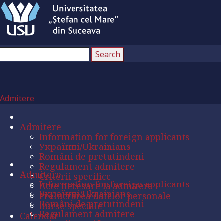
Admitere
Admitere
Information for foreign applicants
Українці/Ukrainians
Români de pretutindeni
Regulament admitere
Admitere
Criterii specifice
Information for foreign applicants
Acte necesare la admitere
Українці/Ukrainians
Prelucrarea datelor personale
Români de pretutindeni
Burse speciale
Regulament admitere
Calendar