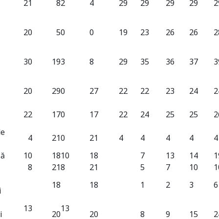
21
8
2
4
29
29
29
29
2
20
5
0
0
19
23
26
26
2
30
19
3
8
29
35
36
37
3
20
29
0
27
22
22
23
24
2
22
17
0
17
22
24
25
25
2
de
4
21
0
21
4
4
4
4
4
lă
10
18
10
18
7
13
14
1
8
21
8
21
5
7
10
1
18
18
1
2
3
6
i
13
13
i
20
20
8
9
15
2