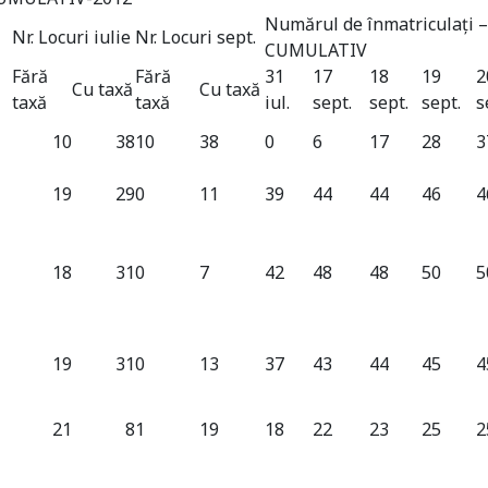
Numărul de înmatriculați
Nr. Locuri iulie
Nr. Locuri sept.
CUMULATIV
Fără
Fără
31
17
18
19
2
Cu taxă
Cu taxă
taxă
taxă
iul.
sept.
sept.
sept.
s
10
38
10
38
0
6
17
28
3
19
29
0
11
39
44
44
46
4
18
31
0
7
42
48
48
50
5
19
31
0
13
37
43
44
45
4
21
8
1
19
18
22
23
25
2