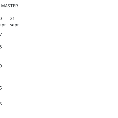
 – MASTER
0
21
ept.
sept.
7
6
0
5
5