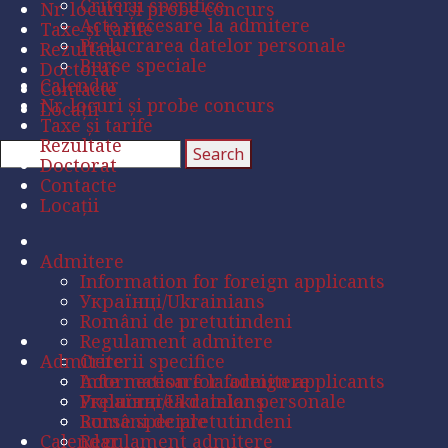
Criterii specifice
Nr. locuri și probe concurs
Acte necesare la admitere
Taxe și tarife
Prelucrarea datelor personale
Rezultate
Burse speciale
Doctorat
Calendar
Contacte
Nr. locuri și probe concurs
Locații
Taxe și tarife
Rezultate
Doctorat
Contacte
Locații
Admitere
Information for foreign applicants
Українці/Ukrainians
Români de pretutindeni
Regulament admitere
Admitere
Criterii specifice
Acte necesare la admitere
Information for foreign applicants
Prelucrarea datelor personale
Українці/Ukrainians
Burse speciale
Români de pretutindeni
Calendar
Regulament admitere