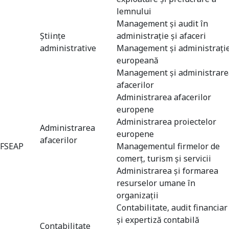
lemnului
Management şi audit în
Ştiinţe
administrație și afaceri
administrative
Management și administrați
europeană
Management şi administrare
afacerilor
Administrarea afacerilor
europene
Administrarea proiectelor
Administrarea
europene
afacerilor
FSEAP
Managementul firmelor de
comerţ, turism şi servicii
Administrarea şi formarea
resurselor umane în
organizaţii
Contabilitate, audit financiar
și expertiză contabilă
Contabilitate