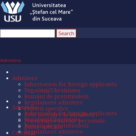
Admitere
Admitere
Information for foreign applicants
Українці/Ukrainians
Români de pretutindeni
Regulament admitere
Admitere
Criterii specifice
Information for foreign applicants
Acte necesare la admitere
Українці/Ukrainians
Prelucrarea datelor personale
Români de pretutindeni
Burse speciale
Regulament admitere
Calendar