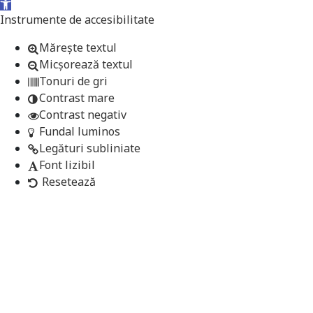
Deschide bara de unelte
Instrumente de accesibilitate
Mărește textul
Micșorează textul
Tonuri de gri
Contrast mare
Contrast negativ
Fundal luminos
Legături subliniate
Font lizibil
Resetează