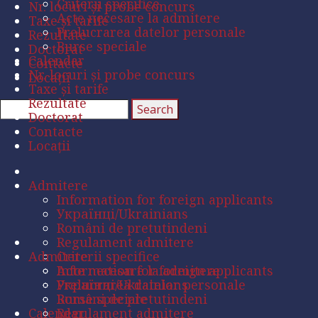
Criterii specifice
Nr. locuri și probe concurs
Acte necesare la admitere
Taxe și tarife
Prelucrarea datelor personale
Rezultate
Burse speciale
Doctorat
Calendar
Contacte
Nr. locuri și probe concurs
Locații
Taxe și tarife
Rezultate
Doctorat
Contacte
Locații
Admitere
Information for foreign applicants
Українці/Ukrainians
Români de pretutindeni
Regulament admitere
Admitere
Criterii specifice
Acte necesare la admitere
Information for foreign applicants
Prelucrarea datelor personale
Українці/Ukrainians
Burse speciale
Români de pretutindeni
Calendar
Regulament admitere