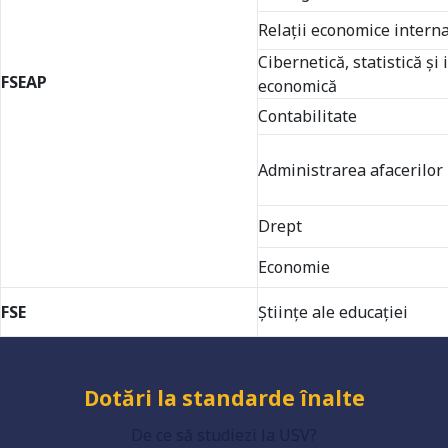
Relaţii economice intern
Cibernetică, statistică și
FSEAP
economică
Contabilitate
Administrarea afacerilor
Universitate acreditată
Drept
Economie
FSE
Științe ale educației
Grad de încredere ridicat
Dotări la standarde înalte
De ce să studiezi la USV?