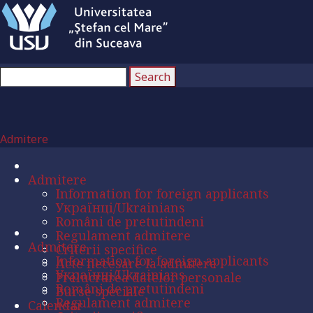
Admitere
Admitere
Information for foreign applicants
Українці/Ukrainians
Români de pretutindeni
Regulament admitere
Admitere
Criterii specifice
Information for foreign applicants
Acte necesare la admitere
Українці/Ukrainians
Prelucrarea datelor personale
Români de pretutindeni
Burse speciale
Regulament admitere
Calendar