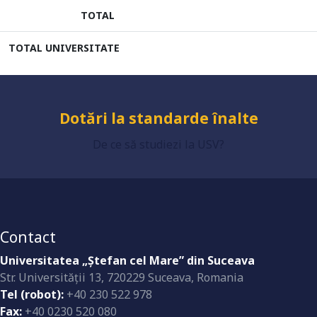
TOTAL
Grad de încredere ridicat
TOTAL UNIVERSITATE
Dotări la standarde înalte
De ce să studiezi la USV?
Contact
Universitatea „Ştefan cel Mare” din Suceava
Str. Universităţii 13, 720229 Suceava, Romania
Tel (robot):
+40 230 522 978
Fax:
+40 0230 520 080