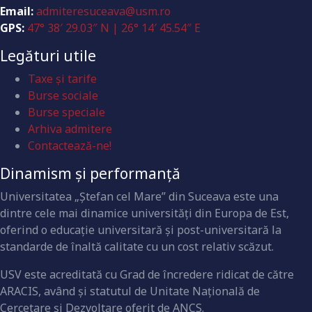
Email:
admiteresuceava@usm.ro
GPS:
47° 38′ 29.03″ N | 26° 14′ 45.54″ E
Legături utile
Taxe și tarife
Burse sociale
Burse speciale
Arhiva admitere
Contactează-ne!
Dinamism și performanță
Universitatea „Ştefan cel Mare” din Suceava este una
dintre cele mai dinamice universităţi din Europa de Est,
oferind o educaţie universitară şi post-universitară la
standarde de înaltă calitate cu un cost relativ scăzut.
USV este acreditată cu Grad de încredere ridicat de către
ARACIS, având şi statutul de Unitate Naţională de
Cercetare şi Dezvoltare oferit de ANCS.