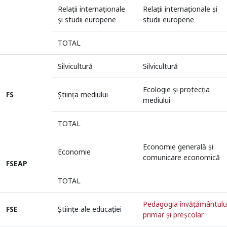
Relații internaționale
Relaţii internaţionale şi
și studii europene
studii europene
TOTAL
Silvicultură
Silvicultură
Ecologie și protecția
FS
Știința mediului
mediului
TOTAL
Economie generală și
Economie
comunicare economică
FSEAP
TOTAL
Pedagogia învăţământulu
Universitate acreditată
FSE
Științe ale educației
primar şi preşcolar