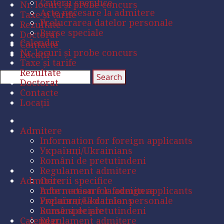
Criterii specifice
Nr. locuri și probe concurs
Acte necesare la admitere
Taxe și tarife
Prelucrarea datelor personale
Rezultate
Burse speciale
Doctorat
Calendar
Contacte
Nr. locuri și probe concurs
Locații
Taxe și tarife
Rezultate
Doctorat
Contacte
Locații
Admitere
Information for foreign applicants
Українці/Ukrainians
Români de pretutindeni
Regulament admitere
Admitere
Criterii specifice
Acte necesare la admitere
Information for foreign applicants
Prelucrarea datelor personale
Українці/Ukrainians
Burse speciale
Români de pretutindeni
Calendar
Regulament admitere