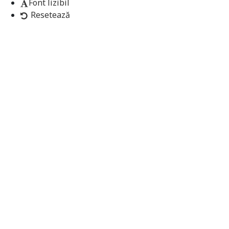
Font lizibil
Resetează