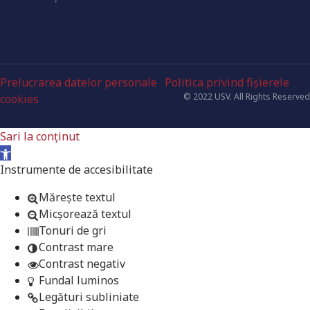
Prelucrarea datelor personale
Politica privind fișierele
© 2022 USV. All Rights Reserved
cookies
Sari la conținut
Deschide bara de unelte
Instrumente de accesibilitate
Mărește textul
Micșorează textul
Tonuri de gri
Contrast mare
Contrast negativ
Fundal luminos
Legături subliniate