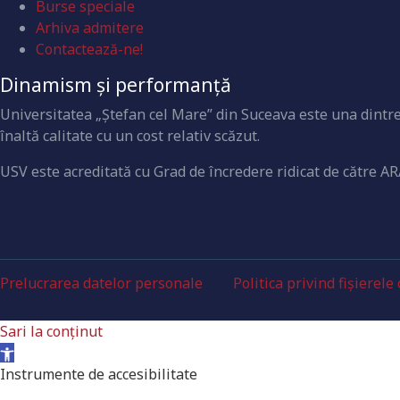
Burse speciale
Arhiva admitere
Contactează-ne!
Dinamism și performanță
Universitatea „Ştefan cel Mare” din Suceava este una dintre 
înaltă calitate cu un cost relativ scăzut.
USV este acreditată cu Grad de încredere ridicat de către AR
Prelucrarea datelor personale
Politica privind fișierele
Sari la conținut
Deschide bara de unelte
Instrumente de accesibilitate