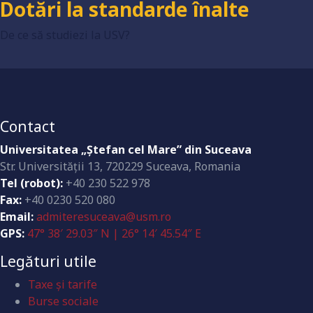
Dotări la standarde înalte
De ce să studiezi la USV?
Contact
Universitatea „Ştefan cel Mare” din Suceava
Str. Universităţii 13, 720229 Suceava, Romania
Tel (robot):
+40 230 522 978
Fax:
+40 0230 520 080
Email:
admiteresuceava@usm.ro
GPS:
47° 38′ 29.03″ N | 26° 14′ 45.54″ E
Legături utile
Taxe și tarife
Burse sociale