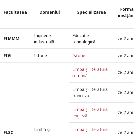
Forma
Facultatea
Domeniul
Specializarea
învăță
Inginerie
Educaţie
FIMMM
zi/ 2 ani
industrială
tehnologică
FIG
Istorie
Istorie
zi/ 2 ani
Limba şi literatura
zi/ 2 ani
română
Limba şi literatura
zi/ 2 ani
franceza
Limba şi literatura
zi/ 2 ani
engleză
Limbă şi
Limba şi literatura
FLSC
zi/ 2 ani