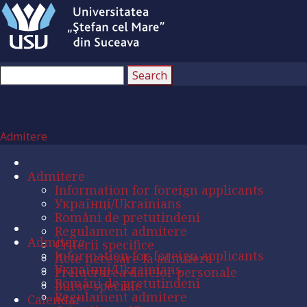
Admitere
Admitere
Information for foreign applicants
Українці/Ukrainians
Români de pretutindeni
Regulament admitere
Admitere
Criterii specifice
Information for foreign applicants
Acte necesare la admitere
Українці/Ukrainians
Prelucrarea datelor personale
Români de pretutindeni
Burse speciale
Regulament admitere
Calendar