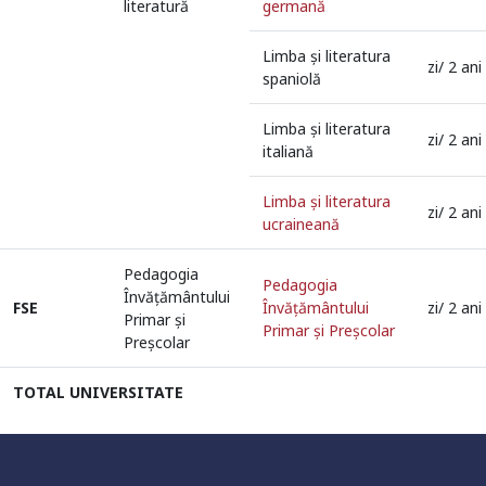
literatură
germană
Limba şi literatura
zi/ 2 ani
spaniolă
Limba şi literatura
zi/ 2 ani
italiană
Limba şi literatura
zi/ 2 ani
ucraineană
Universitate acreditată
Pedagogia
Pedagogia
Învăţământului
FSE
Învăţământului
zi/ 2 ani
Primar şi
Primar şi Preşcolar
Preşcolar
Grad de încredere ridicat
TOTAL UNIVERSITATE