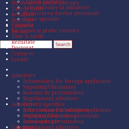
Criterii specifice
Nr. locuri și probe concurs
Acte necesare la admitere
Taxe și tarife
Prelucrarea datelor personale
Rezultate
Burse speciale
Doctorat
Calendar
Contacte
Nr. locuri și probe concurs
Locații
Taxe și tarife
Rezultate
Doctorat
Contacte
Locații
Admitere
Information for foreign applicants
Українці/Ukrainians
Români de pretutindeni
Regulament admitere
Admitere
Criterii specifice
Acte necesare la admitere
Information for foreign applicants
Prelucrarea datelor personale
Українці/Ukrainians
Burse speciale
Români de pretutindeni
Calendar
Regulament admitere