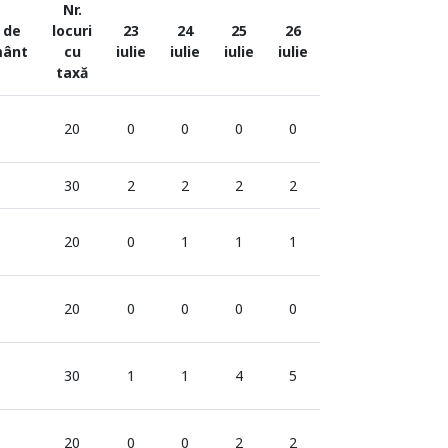
Nr.
 de
locuri
23
24
25
26
mânt
cu
iulie
iulie
iulie
iulie
taxă
20
0
0
0
0
30
2
2
2
2
20
0
1
1
1
20
0
0
0
0
30
1
1
4
5
20
0
0
2
2