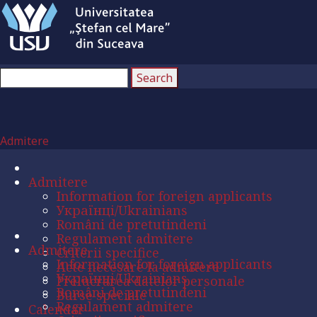
Admitere
Admitere
Information for foreign applicants
Українці/Ukrainians
Români de pretutindeni
Regulament admitere
Admitere
Criterii specifice
Information for foreign applicants
Acte necesare la admitere
Українці/Ukrainians
Prelucrarea datelor personale
Români de pretutindeni
Burse speciale
Regulament admitere
Calendar