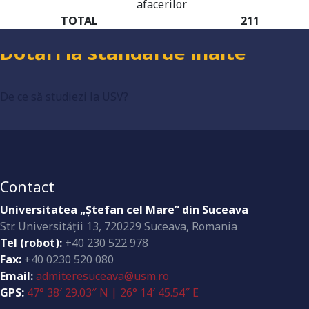
Grad de încredere ridicat
afacerilor
TOTAL
211
Dotări la standarde înalte
De ce să studiezi la USV?
Contact
Universitatea „Ştefan cel Mare” din Suceava
Str. Universităţii 13, 720229 Suceava, Romania
Tel (robot):
+40 230 522 978
Fax:
+40 0230 520 080
Email:
admiteresuceava@usm.ro
GPS:
47° 38′ 29.03″ N | 26° 14′ 45.54″ E