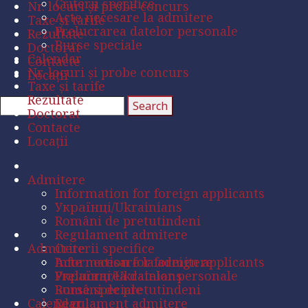
Criterii specifice
Nr. locuri și probe concurs
Acte necesare la admitere
Taxe și tarife
Prelucrarea datelor personale
Rezultate
Burse speciale
Doctorat
Calendar
Contacte
Nr. locuri și probe concurs
Locații
Taxe și tarife
Rezultate
Doctorat
Contacte
Locații
Admitere
Information for foreign applicants
Українці/Ukrainians
Români de pretutindeni
Regulament admitere
Admitere
Criterii specifice
Acte necesare la admitere
Information for foreign applicants
Prelucrarea datelor personale
Українці/Ukrainians
Burse speciale
Români de pretutindeni
Calendar
Regulament admitere