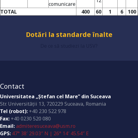
12
Grad de încredere ridicat
comunicare
TOTAL
400
60
1
6
100
Dotări la standarde înalte
De ce să studiezi la USV?
Contact
Universitatea „Ştefan cel Mare” din Suceava
Str. Universităţii 13, 720229 Suceava, Romania
Tel (robot):
+40 230 522 978
Fax:
+40 0230 520 080
Email:
admiteresuceava@usm.ro
GPS:
47° 38′ 29.03″ N | 26° 14′ 45.54″ E