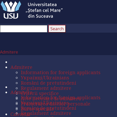
Admitere
Admitere
Information for foreign applicants
Українці/Ukrainians
Români de pretutindeni
Regulament admitere
Admitere
Criterii specifice
Information for foreign applicants
Acte necesare la admitere
Українці/Ukrainians
Prelucrarea datelor personale
Români de pretutindeni
Burse speciale
Regulament admitere
Calendar