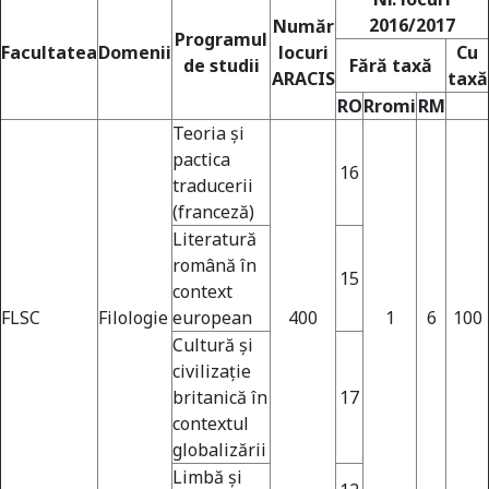
2016/2017
Număr
Programul
Facultatea
Domenii
locuri
Cu
de studii
Fără taxă
ARACIS
taxă
RO
Rromi
RM
Teoria şi
pactica
16
traducerii
(franceză)
Literatură
română în
15
context
FLSC
Filologie
european
400
1
6
100
Cultură şi
civilizaţie
Universitate acreditată
britanică în
17
contextul
globalizării
Limbă şi