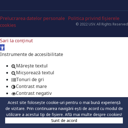
Prelucrarea datelor personale
Politica privind fișierele
© 2022 USV. All Rights Reserved
cookies
Sari la conținut
Deschide bara de unelte
Instrumente de accesibilitate
Mărește textul
Micșorează textul
Tonuri de gri
Contrast mare
Contrast negativ
Fundal luminos
Acest site folosește cookie-uri pentru o mai bună experiență
Legături subliniate
de vizitare. Prin continuarea navigării ești de acord cu modul de
Font lizibil
utilizare a acestui tip de fișiere.
Află mai multe despre cookies!
Resetează
Sunt de acord