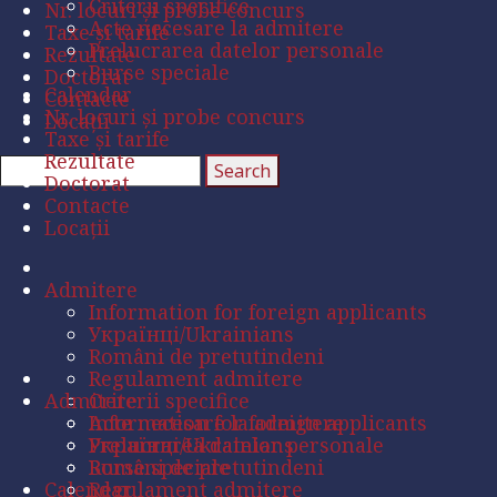
Criterii specifice
Nr. locuri și probe concurs
Acte necesare la admitere
Taxe și tarife
Prelucrarea datelor personale
Rezultate
Burse speciale
Doctorat
Calendar
Contacte
Nr. locuri și probe concurs
Locații
Taxe și tarife
Rezultate
Doctorat
Contacte
Locații
Admitere
Information for foreign applicants
Українці/Ukrainians
Români de pretutindeni
Regulament admitere
Admitere
Criterii specifice
Acte necesare la admitere
Information for foreign applicants
Prelucrarea datelor personale
Українці/Ukrainians
Burse speciale
Români de pretutindeni
Calendar
Regulament admitere