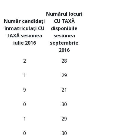
Numărul locuri
Număr candidați
CU TAXĂ
înmatriculați CU
disponibile
TAXĂ sesiunea
sesiunea
iulie 2016
septembrie
2016
2
28
1
29
9
21
0
30
1
29
0
30