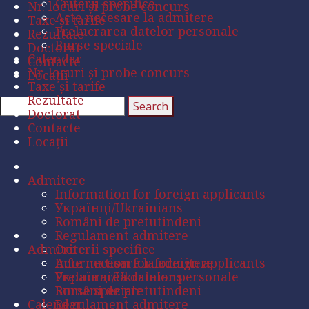
Criterii specifice
Nr. locuri și probe concurs
Acte necesare la admitere
Taxe și tarife
Prelucrarea datelor personale
Rezultate
Burse speciale
Doctorat
Calendar
Contacte
Nr. locuri și probe concurs
Locații
Taxe și tarife
Rezultate
Doctorat
Contacte
Locații
Admitere
Information for foreign applicants
Українці/Ukrainians
Români de pretutindeni
Regulament admitere
Admitere
Criterii specifice
Acte necesare la admitere
Information for foreign applicants
Prelucrarea datelor personale
Українці/Ukrainians
Burse speciale
Români de pretutindeni
Calendar
Regulament admitere