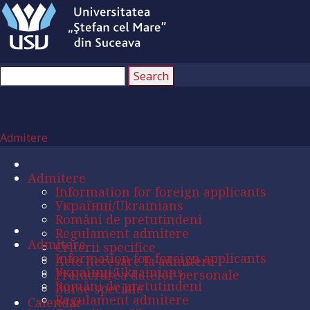
Admitere
Admitere
Information for foreign applicants
Українці/Ukrainians
Români de pretutindeni
Regulament admitere
Admitere
Criterii specifice
Information for foreign applicants
Acte necesare la admitere
Українці/Ukrainians
Prelucrarea datelor personale
Români de pretutindeni
Burse speciale
Regulament admitere
Calendar