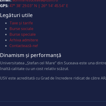
Email:
admiteresuceava@usm.ro
GPS:
47° 38′ 29.03″ N | 26° 14′ 45.54″ E
Legături utile
Taxe și tarife
Burse sociale
Burse speciale
Arhiva admitere
Contactează-ne!
Dinamism și performanță
Universitatea „Ştefan cel Mare” din Suceava este una dintre 
înaltă calitate cu un cost relativ scăzut.
USV este acreditată cu Grad de încredere ridicat de către AR