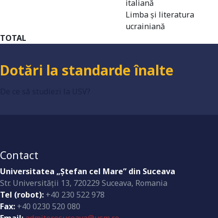
italiană
Limba și literatura
Grad de încredere ridicat
ucrainiană
TOTAL
Dotări la standarde înalte
De ce să studiezi la USV?
Contact
Universitatea „Ştefan cel Mare” din Suceava
Str. Universităţii 13, 720229 Suceava, Romania
Tel (robot):
+40 230 522 978
Fax:
+40 0230 520 080