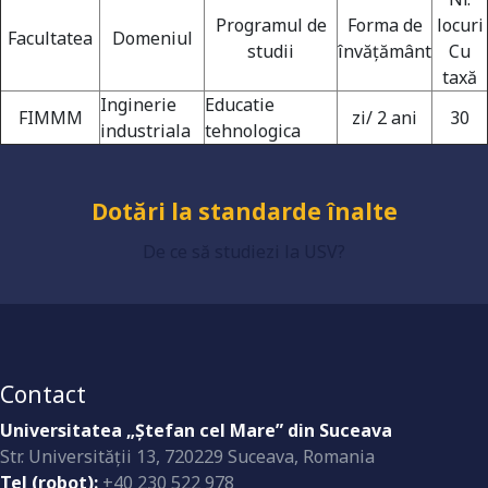
Programul de
Forma de
locuri
Facultatea
Domeniul
studii
învățământ
Cu
taxă
Grad de încredere ridicat
Inginerie
Educatie
FIMMM
zi/ 2 ani
30
industriala
tehnologica
Dotări la standarde înalte
De ce să studiezi la USV?
Contact
Universitatea „Ştefan cel Mare” din Suceava
Str. Universităţii 13, 720229 Suceava, Romania
Tel (robot):
+40 230 522 978