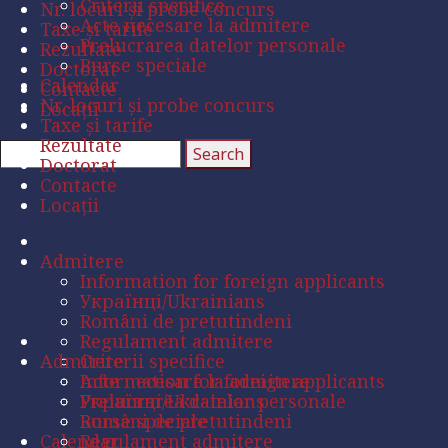
Criterii specifice
Nr. locuri și probe concurs
Acte necesare la admitere
Taxe și tarife
Prelucrarea datelor personale
Rezultate
Burse speciale
Doctorat
Calendar
Contacte
Nr. locuri și probe concurs
Locații
Taxe și tarife
Rezultate
Doctorat
Contacte
Locații
Admitere
Information for foreign applicants
Українці/Ukrainians
Români de pretutindeni
Regulament admitere
Admitere
Criterii specifice
Acte necesare la admitere
Information for foreign applicants
Prelucrarea datelor personale
Українці/Ukrainians
Burse speciale
Români de pretutindeni
Calendar
Regulament admitere