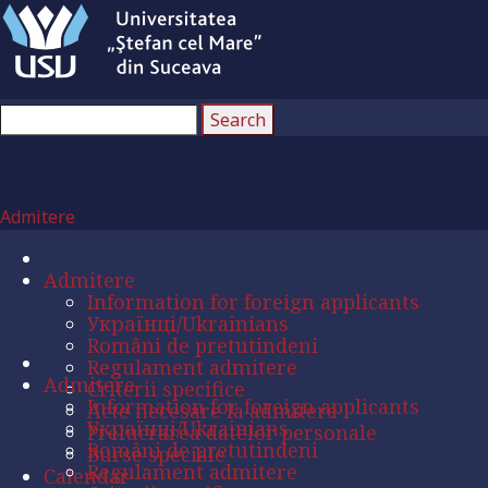
Admitere
Admitere
Information for foreign applicants
Українці/Ukrainians
Români de pretutindeni
Regulament admitere
Admitere
Criterii specifice
Information for foreign applicants
Acte necesare la admitere
Українці/Ukrainians
Prelucrarea datelor personale
Români de pretutindeni
Burse speciale
Regulament admitere
Calendar