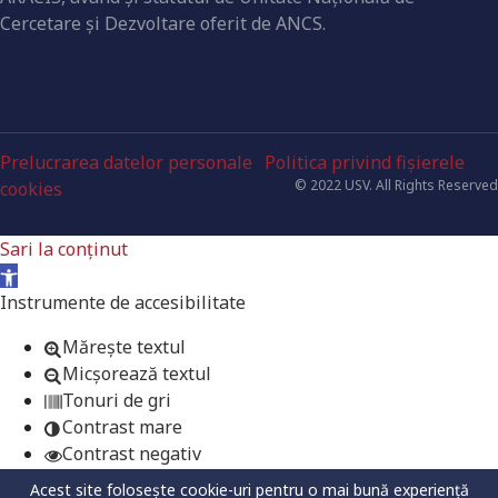
Cercetare şi Dezvoltare oferit de ANCS.
Prelucrarea datelor personale
Politica privind fișierele
© 2022 USV. All Rights Reserved
cookies
Sari la conținut
Deschide bara de unelte
Instrumente de accesibilitate
Mărește textul
Micșorează textul
Tonuri de gri
Contrast mare
Contrast negativ
Fundal luminos
Acest site folosește cookie-uri pentru o mai bună experiență