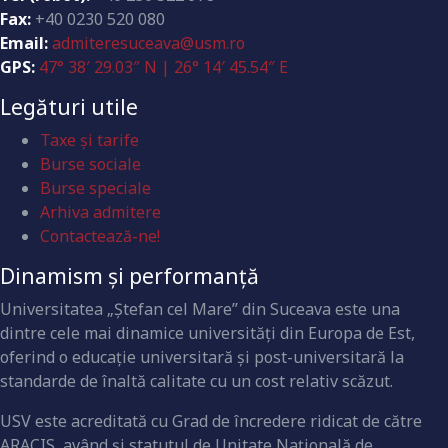
Fax:
+40 0230 520 080
Email:
admiteresuceava@usm.ro
GPS:
47° 38′ 29.03″ N | 26° 14′ 45.54″ E
Legături utile
Taxe și tarife
Burse sociale
Burse speciale
Arhiva admitere
Contactează-ne!
Dinamism și performanță
Universitatea „Ştefan cel Mare” din Suceava este una
dintre cele mai dinamice universităţi din Europa de Est,
oferind o educaţie universitară şi post-universitară la
standarde de înaltă calitate cu un cost relativ scăzut.
USV este acreditată cu Grad de încredere ridicat de către
ARACIS, având şi statutul de Unitate Naţională de