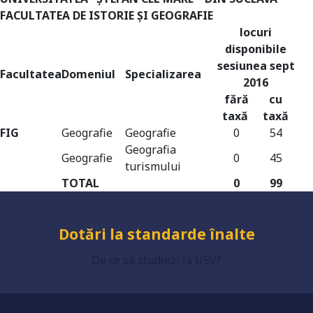
FACULTATEA DE ISTORIE ȘI GEOGRAFIE
locuri
disponibile
sesiunea sept
Facultatea
Domeniul
Specializarea
2016
Universitate acreditată
fără
cu
taxă
taxă
FIG
Geografie
Geografie
0
54
Geografia
Geografie
0
45
Grad de încredere ridicat
turismului
TOTAL
0
99
Dotări la standarde înalte
De ce să studiezi la USV?