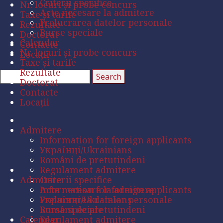
Criterii specifice
Nr. locuri și probe concurs
Acte necesare la admitere
Taxe și tarife
Prelucrarea datelor personale
Rezultate
Burse speciale
Doctorat
Calendar
Contacte
Nr. locuri și probe concurs
Locații
Taxe și tarife
Rezultate
Doctorat
Contacte
Locații
Admitere
Information for foreign applicants
Українці/Ukrainians
Români de pretutindeni
Regulament admitere
Admitere
Criterii specifice
Acte necesare la admitere
Information for foreign applicants
Prelucrarea datelor personale
Українці/Ukrainians
Burse speciale
Români de pretutindeni
Calendar
Regulament admitere