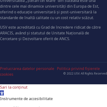
Universitatea „Ştefan cel Mare” din Suceava este una
dintre cele mai dinamice universităţi din Europa de Est,
oferind o educaţie universitară şi post-universitară la
standarde de înaltă calitate cu un cost relativ scăzut.
USV este acreditată cu Grad de încredere ridicat de către
ARACIS, având şi statutul de Unitate Naţională de
Cercetare şi Dezvoltare oferit de ANCS.
Prelucrarea datelor personale
Politica privind fișierele
© 2022 USV. All Rights Reserved
cookies
Sari la conținut
Deschide bara de unelte
Instrumente de accesibilitate