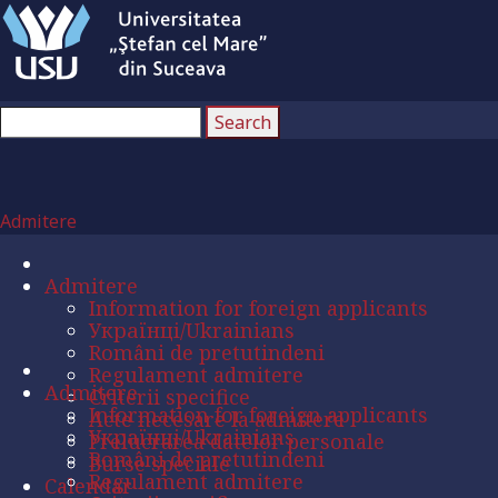
Admitere
Admitere
Information for foreign applicants
Українці/Ukrainians
Români de pretutindeni
Regulament admitere
Admitere
Criterii specifice
Information for foreign applicants
Acte necesare la admitere
Українці/Ukrainians
Prelucrarea datelor personale
Români de pretutindeni
Burse speciale
Regulament admitere
Calendar