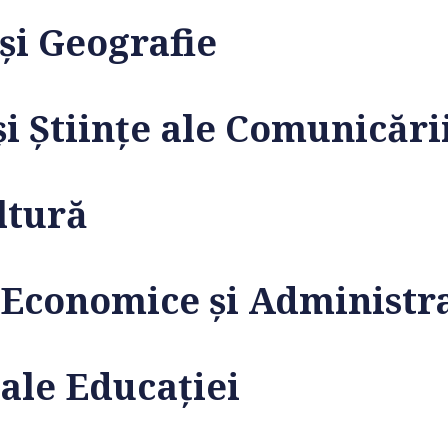
 și Geografie
și Știinţe ale Comunicări
ltură
e Economice și Administr
 ale Educaţiei