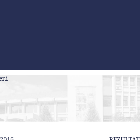
eni
 2016
REZULTAT