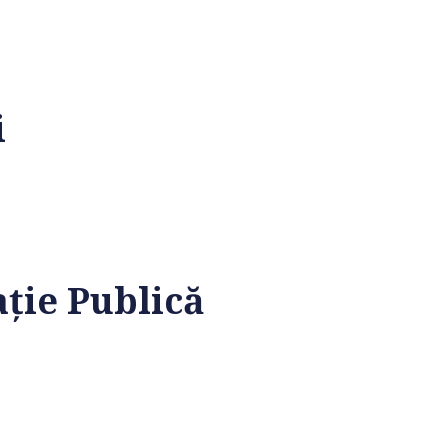
i
ație Publică