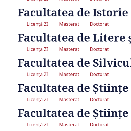
Facultatea de Istorie
Licență ZI
Masterat
Doctorat
Facultatea de Litere 
Licență ZI
Masterat
Doctorat
Facultatea de Silvicu
Licență ZI
Masterat
Doctorat
Facultatea de Științ
Universitate acreditată
Licență ZI
Masterat
Doctorat
Facultatea de Științe
Grad de încredere ridicat
Licență ZI
Masterat
Doctorat