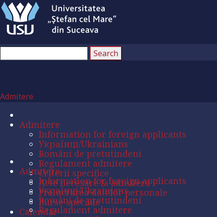
Admitere
Admitere
Information for foreign applicants
Українці/Ukrainians
Români de pretutindeni
Regulament admitere
Admitere
Criterii specifice
Information for foreign applicants
Acte necesare la admitere
Українці/Ukrainians
Prelucrarea datelor personale
Români de pretutindeni
Burse speciale
Regulament admitere
Calendar