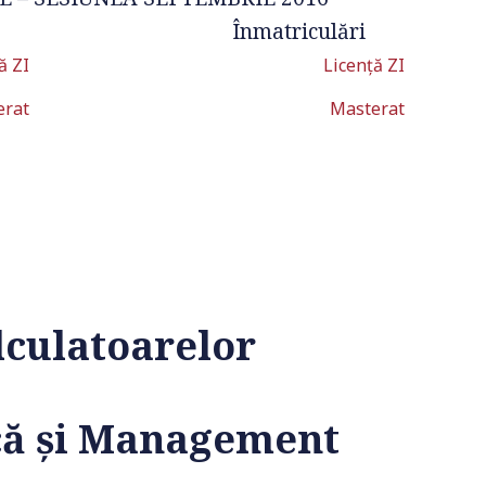
Înmatriculări
ă ZI
Licență ZI
erat
Masterat
alculatoarelor
ică și Management