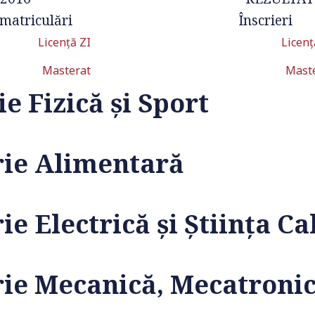
matriculări
Înscrieri
Licență ZI
Licenț
Masterat
Mast
e Fizică și Sport
rie Alimentară
ie Electrică și Ştiința C
erie Mecanică, Mecatron