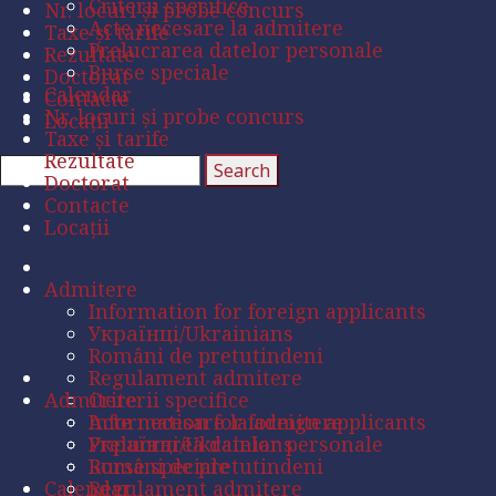
Criterii specifice
Nr. locuri și probe concurs
Acte necesare la admitere
Taxe și tarife
Prelucrarea datelor personale
Rezultate
Burse speciale
Doctorat
Calendar
Contacte
Nr. locuri și probe concurs
Locații
Taxe și tarife
Rezultate
Doctorat
Contacte
Locații
Admitere
Information for foreign applicants
Українці/Ukrainians
Români de pretutindeni
Regulament admitere
Admitere
Criterii specifice
Acte necesare la admitere
Information for foreign applicants
Prelucrarea datelor personale
Українці/Ukrainians
Burse speciale
Români de pretutindeni
Calendar
Regulament admitere