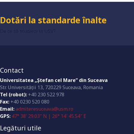
Dotări la standarde înalte
De ce să studiezi la USV?
Contact
Universitatea „Ştefan cel Mare” din Suceava
Str. Universităţii 13, 720229 Suceava, Romania
Tel (robot):
+40 230 522 978
Fax:
+40 0230 520 080
Email:
admiteresuceava@usm.ro
GPS:
47° 38′ 29.03″ N | 26° 14′ 45.54″ E
Legături utile