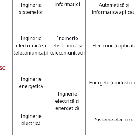
informaţiei
Ingineria
Automatică şi
sistemelor
informatică aplicat
Inginerie
Inginerie
electronică şi
electronică şi
Electronică aplicat
telecomunicaţii
telecomunicaţii
ESC
Inginerie
Energetică industria
energetică
Ingnerie
electrică şi
energetică
Inginerie
Sisteme electrice
electrică