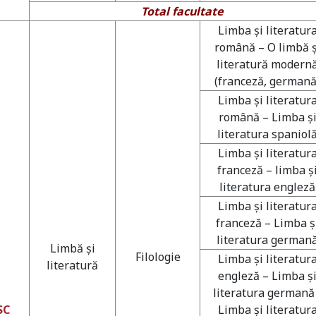
Total facultate
Limba şi literatur
română – O limbă ş
literatură modern
(franceză, germană
Limba şi literatur
română – Limba ş
literatura spaniol
Limba şi literatur
franceză – limba ş
literatura engleză
Limba şi literatur
franceză – Limba ş
literatura german
Limbă şi
Filologie
Limba şi literatur
literatură
engleză – Limba ş
literatura germană
SC
Limba şi literatur