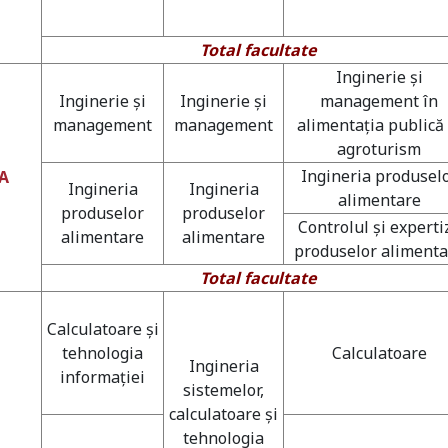
Total facultate
Inginerie şi
Inginerie şi
Inginerie şi
management în
management
management
alimentaţia publică 
agroturism
Ingineria produsel
IA
Ingineria
Ingineria
alimentare
produselor
produselor
Controlul şi experti
alimentare
alimentare
produselor alimenta
Total facultate
Calculatoare şi
tehnologia
Calculatoare
Ingineria
informaţiei
sistemelor,
calculatoare şi
tehnologia