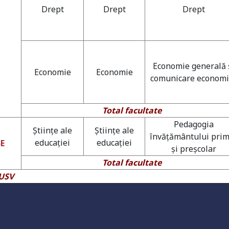
Drept
Drept
Drept
Economie generală 
Economie
Economie
comunicare economi
Total facultate
Pedagogia
Ştiinţe ale
Ştiinţe ale
învăţământului pri
educaţiei
educaţiei
SE
şi preşcolar
Universitate acreditată
Total facultate
 USV
Grad de încredere ridicat