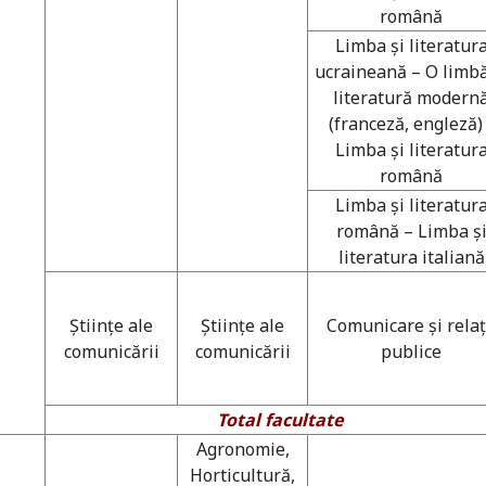
română
Limba şi literatur
ucraineană – O limbă
literatură modern
(franceză, engleză) 
Limba şi literatur
română
Limba şi literatur
română – Limba ş
literatura italiană
Ştiinţe ale
Ştiinţe ale
Comunicare şi relaţ
comunicării
comunicării
publice
Total facultate
Agronomie,
Horticultură,