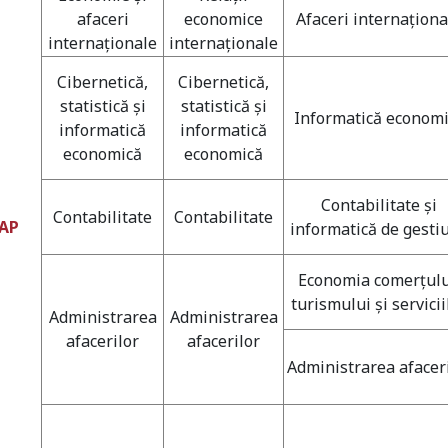
afaceri
economice
Afaceri internaţiona
internaţionale
internaţionale
Cibernetică,
Cibernetică,
statistică şi
statistică şi
Informatică econom
informatică
informatică
economică
economică
Contabilitate şi
Contabilitate
Contabilitate
EAP
informatică de gesti
Economia comerţulu
turismului şi servicii
Administrarea
Administrarea
afacerilor
afacerilor
Administrarea afacer