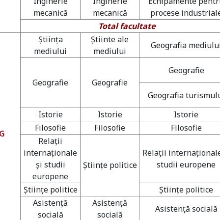
Inginerie
Inginerie
Echipamente pentr
mecanică
mecanică
procese industrial
Total facultate
Ştiinţa
Ştiinte ale
Geografia mediulu
mediului
mediului
Geografie
Geografie
Geografie
Geografia turismul
Istorie
Istorie
Istorie
Filosofie
Filosofie
Filosofie
IG
Relaţii
internaţionale
Relaţii internaţionale
şi studii
studii europene
Ştiinţe politice
europene
Ştiinţe politice
Ştiinţe politice
Asistenţă
Asistenţă
Asistenţă socială
socială
socială