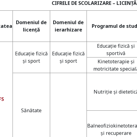
CIFRELE DE SCOLARIZARE – LICENŢĂ
Domeniul de
Domeniul de
tatea
Programul de stud
licenţă
ierarhizare
Educaţie fizică şi
sportivă
Educaţie fizică
Educaţie fizică
şi sport
şi sport
Kinetoterapie şi
motricitate special
Nutriţie şi dietetic
FS
Sănătate
Balneofiziokinetoter
şi recuperare