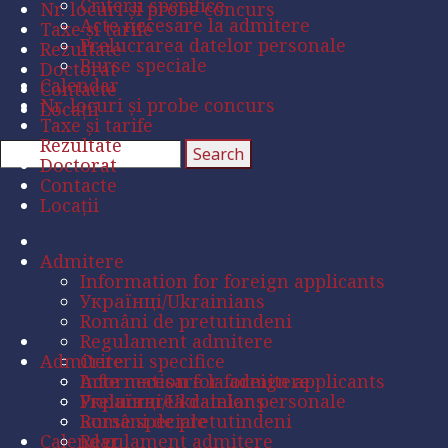
Criterii specifice
Nr. locuri și probe concurs
Acte necesare la admitere
Taxe și tarife
Prelucrarea datelor personale
Rezultate
Burse speciale
Doctorat
Calendar
Contacte
Nr. locuri și probe concurs
Locații
Taxe și tarife
Rezultate
Doctorat
Contacte
Locații
Admitere
Information for foreign applicants
Українці/Ukrainians
Români de pretutindeni
Regulament admitere
Admitere
Criterii specifice
Acte necesare la admitere
Information for foreign applicants
Prelucrarea datelor personale
Українці/Ukrainians
Burse speciale
Români de pretutindeni
Calendar
Regulament admitere