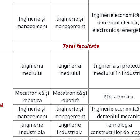
Inginerie economică
Inginerie şi
Inginerie şi
domeniul electric,
management
management
electronic şi energet
Total facultate
Ingineria
Ingineria
Ingineria şi protecţ
mediului
mediului
mediului în industr
Mecatronică şi
Mecatronică şi
Mecatronică
robotică
robotică
IM
Inginerie şi
Inginerie şi
Inginerie economică
management
management
domeniul mecanic
Inginerie
Inginerie
Tehnologia
industrială
industrială
construcţiilor de maş