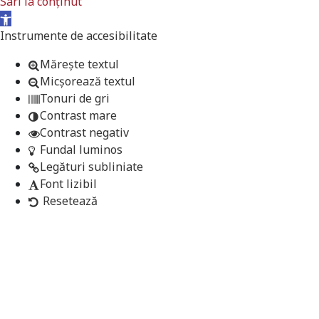
Sari la conținut
Deschide bara de unelte
Instrumente de accesibilitate
Mărește textul
Micșorează textul
Tonuri de gri
Contrast mare
Contrast negativ
Fundal luminos
Legături subliniate
Font lizibil
Resetează