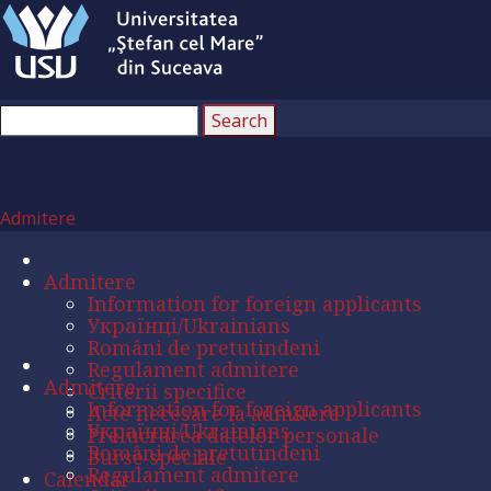
Admitere
Admitere
Information for foreign applicants
Українці/Ukrainians
Români de pretutindeni
Regulament admitere
Admitere
Criterii specifice
Information for foreign applicants
Acte necesare la admitere
Українці/Ukrainians
Prelucrarea datelor personale
Români de pretutindeni
Burse speciale
Regulament admitere
Calendar