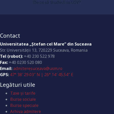
De ce să studiezi la USV?
Dotări la standarde înalte
Contact
Universitatea „Ştefan cel Mare” din Suceava
Str. Universităţii 13, 720229 Suceava, Romania
Tel (robot):
+40 230 522 978
Fax:
+40 0230 520 080
Email:
admiteresuceava@usm.ro
GPS:
47° 38′ 29.03″ N | 26° 14′ 45.54″ E
Legături utile
Taxe și tarife
Burse sociale
Burse speciale
Arhiva admitere