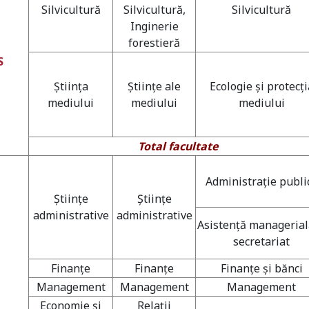
Silvicultură
Silvicultură,
Silvicultură
Inginerie
forestieră
S
Ştiinţa
Ştiinţe ale
Ecologie şi protecţi
mediului
mediului
mediului
Total facultate
Administraţie publi
Ştiinţe
Ştiinţe
administrative
administrative
Asistenţă managerial
secretariat
Finanţe
Finanţe
Finanţe şi bănci
Management
Management
Management
Economie şi
Relaţii