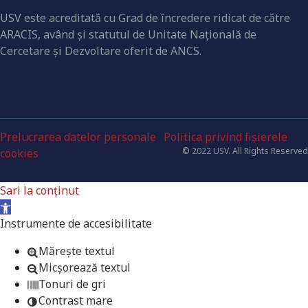
USV este acreditată cu Grad de încredere ridicat de către
ARACIS, având şi statutul de Unitate Naţională de
Cercetare şi Dezvoltare oferit de ANCS.
Prelucrarea datelor personale
Politica privind fișierele
© 2022 USV. All Rights Reserved
cookies
Sari la conținut
Deschide bara de unelte
Instrumente de accesibilitate
Mărește textul
Micșorează textul
Tonuri de gri
Contrast mare