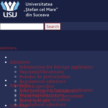
Admitere
Admitere
Information for foreign applicants
Українці/Ukrainians
Români de pretutindeni
Regulament admitere
Admitere
Criterii specifice
Information for foreign applicants
Acte necesare la admitere
Українці/Ukrainians
Prelucrarea datelor personale
Români de pretutindeni
Burse speciale
Regulament admitere
Calendar