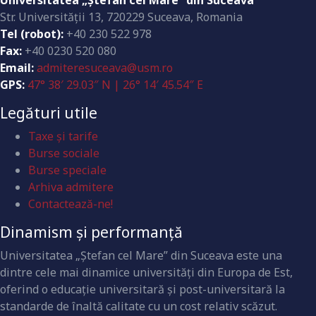
Universitatea „Ştefan cel Mare” din Suceava
Str. Universităţii 13, 720229 Suceava, Romania
Tel (robot):
+40 230 522 978
Fax:
+40 0230 520 080
Email:
admiteresuceava@usm.ro
GPS:
47° 38′ 29.03″ N | 26° 14′ 45.54″ E
Legături utile
Taxe și tarife
Burse sociale
Burse speciale
Arhiva admitere
Contactează-ne!
Dinamism și performanță
Universitatea „Ştefan cel Mare” din Suceava este una
dintre cele mai dinamice universităţi din Europa de Est,
oferind o educaţie universitară şi post-universitară la
standarde de înaltă calitate cu un cost relativ scăzut.