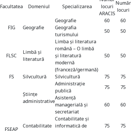
Număr
Facultatea
Domeniul
Specializarea
locuri
locuri
ARACIS
Geografie
60
60
FIG
Geografie
Geografia
50
50
turismului
Limba şi literatura
română – O limbă
Limbă și
FLSC
şi literatură
50
50
literatură
modernă
(franceză/germană)
FS
Silvcultură
Silvicultură
75
75
Administraţie
75
75
publică
Științe
Asistenţă
administrative
managerială şi
60
60
secretariat
Contabilitate şi
Contabilitate
informatică de
75
75
FSEAP