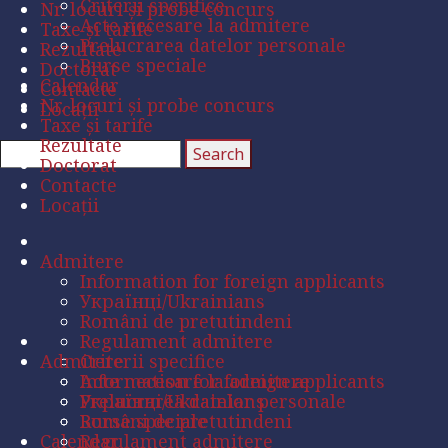
Criterii specifice
Nr. locuri și probe concurs
Acte necesare la admitere
Taxe și tarife
Prelucrarea datelor personale
Rezultate
Burse speciale
Doctorat
Calendar
Contacte
Nr. locuri și probe concurs
Locații
Taxe și tarife
Rezultate
Doctorat
Contacte
Locații
Admitere
Information for foreign applicants
Українці/Ukrainians
Români de pretutindeni
Regulament admitere
Admitere
Criterii specifice
Acte necesare la admitere
Information for foreign applicants
Prelucrarea datelor personale
Українці/Ukrainians
Burse speciale
Români de pretutindeni
Calendar
Regulament admitere