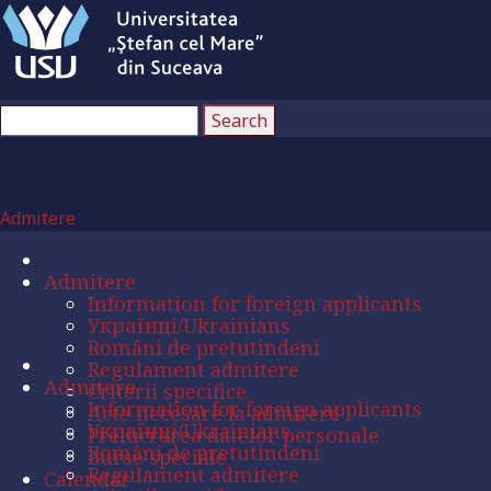
Admitere
Admitere
Information for foreign applicants
Українці/Ukrainians
Români de pretutindeni
Regulament admitere
Admitere
Criterii specifice
Information for foreign applicants
Acte necesare la admitere
Українці/Ukrainians
Prelucrarea datelor personale
Români de pretutindeni
Burse speciale
Regulament admitere
Calendar