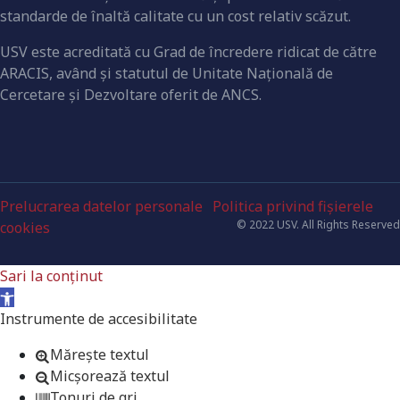
standarde de înaltă calitate cu un cost relativ scăzut.
USV este acreditată cu Grad de încredere ridicat de către
ARACIS, având şi statutul de Unitate Naţională de
Cercetare şi Dezvoltare oferit de ANCS.
Prelucrarea datelor personale
Politica privind fișierele
© 2022 USV. All Rights Reserved
cookies
Sari la conținut
Deschide bara de unelte
Instrumente de accesibilitate
Mărește textul
Micșorează textul
Tonuri de gri