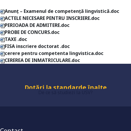
Anunț – Examenul de competenţă lingvistică.doc
ACTELE NECESARE PENTRU INSCRIERE.doc
PERIOADA DE ADMITERE.doc
PROBE DE CONCURS.doc
TAXE .doc
FISA inscriere doctorat .doc
Universitate acreditată
cerere pentru competenta lingvistica.doc
CEREREA DE INMATRICULARE.doc
Grad de încredere ridicat
De ce să studiezi la USV?
Dotări la standarde înalte
Contact