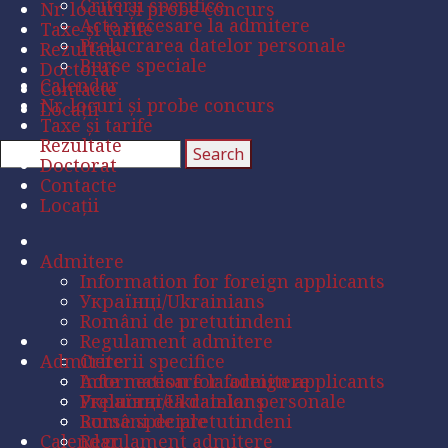
Criterii specifice
Nr. locuri și probe concurs
Acte necesare la admitere
Taxe și tarife
Prelucrarea datelor personale
Rezultate
Burse speciale
Doctorat
Calendar
Contacte
Nr. locuri și probe concurs
Locații
Taxe și tarife
Rezultate
Doctorat
Contacte
Locații
Admitere
Information for foreign applicants
Українці/Ukrainians
Români de pretutindeni
Regulament admitere
Admitere
Criterii specifice
Acte necesare la admitere
Information for foreign applicants
Prelucrarea datelor personale
Українці/Ukrainians
Burse speciale
Români de pretutindeni
Calendar
Regulament admitere