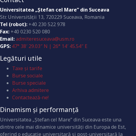
Universitatea „Ştefan cel Mare” din Suceava
Str. Universităţii 13, 720229 Suceava, Romania
Tel (robot):
+40 230 522 978
Fax:
+40 0230 520 080
Email:
admiteresuceava@usm.ro
GPS:
47° 38′ 29.03″ N | 26° 14′ 45.54″ E
Legături utile
Taxe și tarife
Burse sociale
Burse speciale
Arhiva admitere
Contactează-ne!
Dinamism și performanță
Universitatea „Ştefan cel Mare” din Suceava este una
dintre cele mai dinamice universităţi din Europa de Est,
oferind o educaţie universitară şi post-universitară la