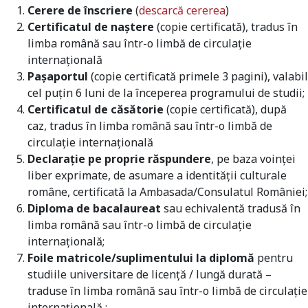
Cerere de înscriere
(
descarcă cererea
)
Certificatul de naștere
(copie certificată), tradus în
limba română sau într-o limbă de circulație
internațională
Pașaportul
(copie certificată primele 3 pagini), valabil
cel puțin 6 luni de la începerea programului de studii;
Certificatul de căsătorie
(copie certificată), după
caz, tradus în limba română sau într-o limbă de
circulație internațională
Declarație pe proprie răspundere
, pe baza voinței
liber exprimate, de asumare a identității culturale
române, certificată la Ambasada/Consulatul României;
Diploma de bacalaureat
sau echivalentă tradusă în
limba română sau într-o limbă de circulație
internațională;
Foile matricole/suplimentului la diplomă
pentru
studiile universitare de licență / lungă durată –
traduse în limba română sau într-o limbă de circulație
internațională ;