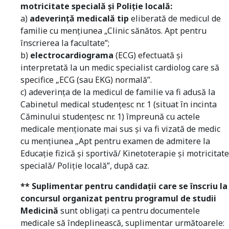
motricitate specială și Poliție locală:
a)
adeverință medicală tip
eliberată de medicul de
familie cu mențiunea „Clinic sănătos. Apt pentru
înscrierea la facultate”;
b)
electrocardiograma
(ECG) efectuată și
interpretată la un medic specialist cardiolog care să
specifice „ECG (sau EKG) normală”.
c) adeverința de la medicul de familie va fi adusă la
Cabinetul medical studențesc nr. 1 (situat în incinta
Căminului studențesc nr. 1) împreună cu actele
medicale menționate mai sus și va fi vizată de medic
cu mențiunea „Apt pentru examen de admitere la
Educație fizică și sportivă/ Kinetoterapie și motricitate
specială/ Poliție locală”, după caz.
** Suplimentar pentru candidații care se înscriu la
concursul organizat pentru programul de studii
Medicină
sunt obligați ca pentru documentele
medicale să îndeplinească, suplimentar următoarele: