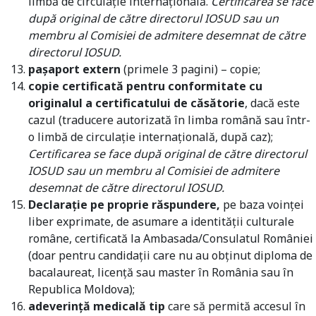
limbă de circulație internațională.
Certificarea se face
după original de către directorul IOSUD sau un
membru al Comisiei de admitere desemnat de către
directorul IOSUD.
pașaport extern
(primele 3 pagini) – copie;
copie certificată pentru conformitate cu
originalul a certificatului de căsătorie
, dacă este
cazul (traducere autorizată în limba română sau într-
o limbă de circulație internațională, după caz);
Certificarea se face după original de către directorul
IOSUD sau un membru al Comisiei de admitere
desemnat de către directorul IOSUD.
Declarație pe proprie răspundere,
pe baza voinței
liber exprimate, de asumare a identității culturale
române, certificată la Ambasada/Consulatul României
(doar pentru candidații care nu au obținut diploma de
bacalaureat, licență sau master în România sau în
Republica Moldova);
adeverință medicală tip
care să permită accesul în