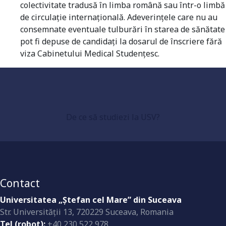
colectivitate tradusă în limba română sau într-o limbă
de circulație internațională. Adeverințele care nu au
consemnate eventuale tulburări în starea de sănătate
pot fi depuse de candidați la dosarul de înscriere fără
Universitate acreditată
viza Cabinetului Medical Studențesc.
Grad de încredere ridicat
De ce să studiezi la USV?
Dotări la standarde înalte
Contact
Universitatea „Ştefan cel Mare” din Suceava
Str. Universităţii 13, 720229 Suceava, Romania
Tel (robot):
+40 230 522 978