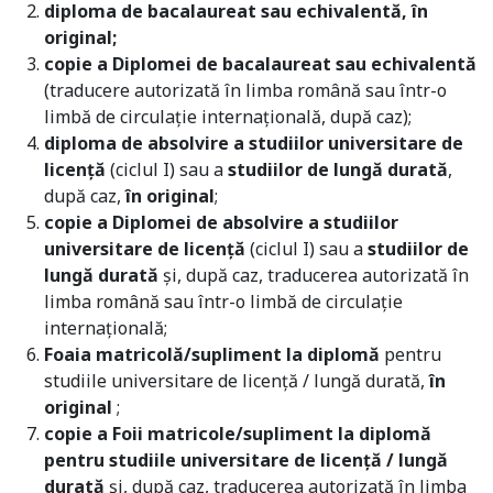
diploma de bacalaureat sau echivalentă, în
original;
copie a Diplomei de bacalaureat sau echivalentă
(traducere autorizată în limba română sau într-o
limbă de circulație internațională, după caz);
diploma de absolvire a studiilor universitare de
licență
(ciclul I) sau a
studiilor de lungă durată
,
după caz,
în original
;
copie a Diplomei de absolvire a studiilor
universitare de licență
(ciclul I) sau a
studiilor de
lungă durată
și, după caz, traducerea autorizată în
limba română sau într-o limbă de circulație
internațională;
Foaia matricolă/supliment la diplomă
pentru
studiile universitare de licență / lungă durată,
în
original
;
copie a Foii matricole/supliment la diplomă
pentru studiile universitare de licență / lungă
durată
și, după caz, traducerea autorizată în limba