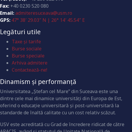
Fax:
+40 0230 520 080
Email:
admiteresuceava@usm.ro
GPS:
47° 38′ 29.03″ N | 26° 14′ 45.54″ E
Legături utile
Taxe și tarife
Burse sociale
Burse speciale
Arhiva admitere
Contactează-ne!
Dinamism și performanță
Universitatea „Ştefan cel Mare” din Suceava este una
dintre cele mai dinamice universităţi din Europa de Est,
oferind o educaţie universitară şi post-universitară la
standarde de înaltă calitate cu un cost relativ scăzut.
USV este acreditată cu Grad de încredere ridicat de către
ARACIS, având şi statutul de Unitate Naţională de