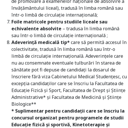
de promovare a examenelor naționale de absolvire a
învățământului liceal), tradusă în limba română sau
într-o limbă de circulație internațională;
Foile matricole pentru studiile liceale sau
echivalente absolvite
– tradusa în limba română
sau într-o limbă de circulație internațională ;
Adeverință medicală tip*
care să permită accesul în
colectivitate, tradusă în limba română sau într-o
limbă de circulație internațională. Adeverințele care
nu au consemnate eventuale tulburări în starea de
sănătate pot fi depuse de candidați la dosarul de
înscriere fără viza Cabinetului Medical Studențesc, cu
excepția candidaților care se înscriu la Facultatea de
Educație Fizică și Sport, Facultatea de Drept și Științe
Administrative* și Facultatea de Medicină și Științe
Biologice**
* Suplimentar pentru candidații care se înscriu la
concursul organizat pentru programele de studii
Educație fizică și sportivă, Kinetoterapie și