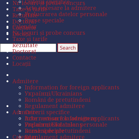
Criterii specifice
Nr. locuri și probe concurs
Acte necesare la admitere
Taxe și tarife
Prelucrarea datelor personale
Rezultate
Burse speciale
Doctorat
Calendar
Contacte
Nr. locuri și probe concurs
Locații
Taxe și tarife
Rezultate
Doctorat
Contacte
Locații
Admitere
Information for foreign applicants
Українці/Ukrainians
Români de pretutindeni
Regulament admitere
Admitere
Criterii specifice
Acte necesare la admitere
Information for foreign applicants
Prelucrarea datelor personale
Українці/Ukrainians
Burse speciale
Români de pretutindeni
Calendar
Regulament admitere