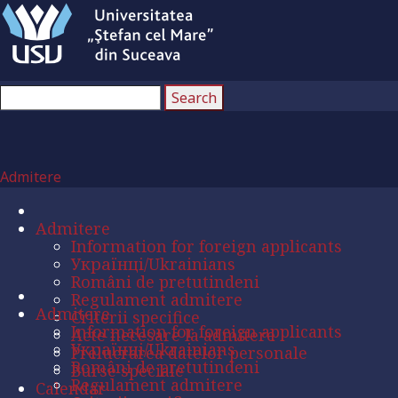
Admitere
Admitere
Information for foreign applicants
Українці/Ukrainians
Români de pretutindeni
Regulament admitere
Admitere
Criterii specifice
Information for foreign applicants
Acte necesare la admitere
Українці/Ukrainians
Prelucrarea datelor personale
Români de pretutindeni
Burse speciale
Regulament admitere
Calendar