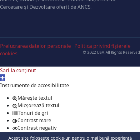
Cercetare şi Dezvoltare oferit de ANCS.
Prelucrarea datelor personale
Politica privind fișierele
© 2022 USV. All Rights Reserved
cookies
Sari la conținut
Deschide bara de unelte
Instrumente de accesibilitate
Mărește textul
Micșorează textul
Tonuri de gri
Contrast mare
Contrast negativ
Fundal luminos
Acest site folosește cookie-uri pentru o mai bună experiență