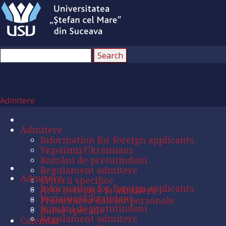
Admitere
Admitere
Information for foreign applicants
Українці/Ukrainians
Români de pretutindeni
Regulament admitere
Admitere
Criterii specifice
Information for foreign applicants
Acte necesare la admitere
Українці/Ukrainians
Prelucrarea datelor personale
Români de pretutindeni
Burse speciale
Regulament admitere
Calendar