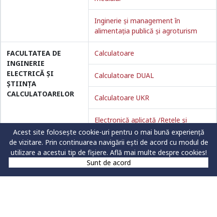
Inginerie și management în
alimentația publică și agroturism
FACULTATEA DE
Calculatoare
INGINERIE
ELECTRICĂ ȘI
Calculatoare DUAL
ȘTIINȚA
CALCULATOARELOR
Calculatoare UKR
Electronică aplicată /Rețele și
software de telecomunicații
Acest site folosește cookie-uri pentru o mai bună experiență
de vizitare. Prin continuarea navigării ești de acord cu modul de
utilizare a acestui tip de fișiere.
Sisteme electrice
Află mai multe despre cookies!
Sunt de acord
Sisteme electrice DUAL
Sisteme electrice UKR