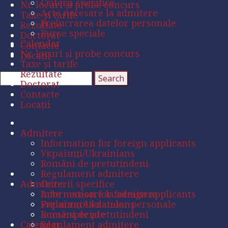
Criterii specifice
Nr. locuri și probe concurs
Acte necesare la admitere
Taxe și tarife
Prelucrarea datelor personale
Rezultate
Burse speciale
Doctorat
Calendar
Contacte
Nr. locuri și probe concurs
Locații
Taxe și tarife
Rezultate
Doctorat
Contacte
Locații
Admitere
Information for foreign applicants
Українці/Ukrainians
Români de pretutindeni
Regulament admitere
Admitere
Criterii specifice
Acte necesare la admitere
Information for foreign applicants
Prelucrarea datelor personale
Українці/Ukrainians
Burse speciale
Români de pretutindeni
Calendar
Regulament admitere