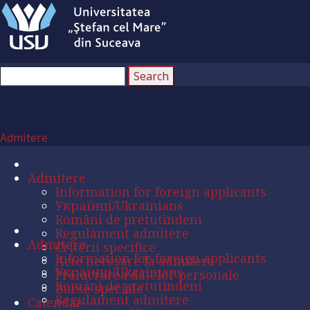
Admitere
Admitere
Information for foreign applicants
Українці/Ukrainians
Români de pretutindeni
Regulament admitere
Admitere
Criterii specifice
Information for foreign applicants
Acte necesare la admitere
Українці/Ukrainians
Prelucrarea datelor personale
Români de pretutindeni
Burse speciale
Regulament admitere
Calendar