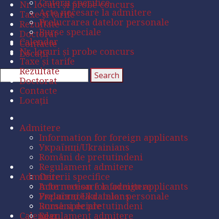
Criterii specifice
Nr. locuri și probe concurs
Acte necesare la admitere
Taxe și tarife
Prelucrarea datelor personale
Rezultate
Burse speciale
Doctorat
Calendar
Contacte
Nr. locuri și probe concurs
Locații
Taxe și tarife
Rezultate
Doctorat
Contacte
Locații
Admitere
Information for foreign applicants
Українці/Ukrainians
Români de pretutindeni
Regulament admitere
Admitere
Criterii specifice
Acte necesare la admitere
Information for foreign applicants
Prelucrarea datelor personale
Українці/Ukrainians
Burse speciale
Români de pretutindeni
Calendar
Regulament admitere