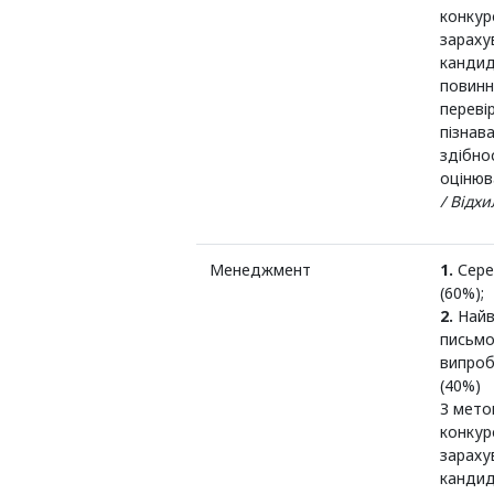
конкур
зараху
кандид
повинн
переві
пізнав
здібно
оцінюв
/ Відх
Менеджмент
1.
Сере
(60%);
2.
Найв
письмо
випроб
(40%)
З мето
конкур
зараху
кандид