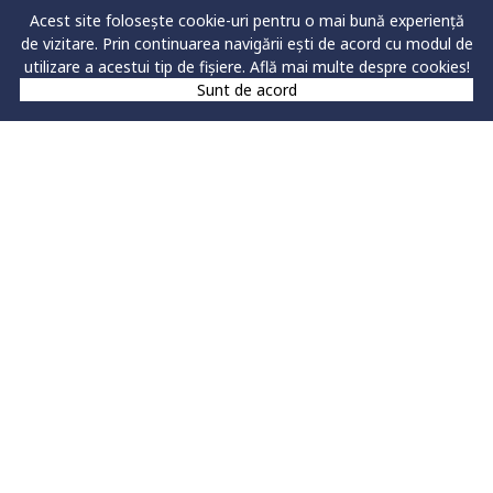
Acest site folosește cookie-uri pentru o mai bună experiență
Бухгалтерія та
1.
Сере
de vizitare. Prin continuarea navigării ești de acord cu modul de
інформаційні системи
(60%)
utilizare a acestui tip de fișiere.
Află mai multe despre cookies!
обліку й управління
2.
Найв
Sunt de acord
письмо
випроб
(40%)
З мето
конкур
зараху
кандид
повинн
оцінюв
пізнав
здібно
оцінюв
/ Відх
Економіка торгівлі,
1.
Сере
туризму та послуг
(60%);