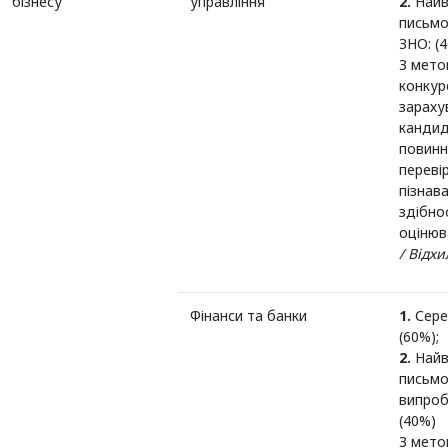
бізнесу
управління
2.
Найв
письмо
ЗНО: (
З мето
конкур
зараху
кандид
повинн
переві
пізнав
здібно
оцінюв
/ Відх
Фінанси та банки
1.
Сере
(60%);
2.
Найв
письмо
випроб
(40%)
З мето