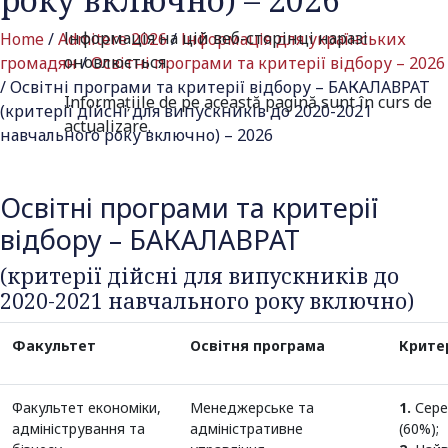
Інформація на цій веб-сторінці наразі
Home
/
Admitere 2026
/
Інформація для українських
оновлюється.
громадян
/
Освітні програми та критерії відбору – 2026
/
Освітні програми та критерії відбору – БАКАЛАВРАТ
Informațiile de pe această pagină sunt în curs de
(критерії дійсні для випускників до 2020-2021
actualizare.
навчального року включно) – 2026
Освітні програми та критерії
відбору – БАКАЛАВРАТ
(критерії дійсні для випускників до
2020-2021 навчального року включно)
Факультет
Освітня програма
Критер
Факультет економіки,
Менеджерське та
1.
Сере
адміністрування та
адміністративне
(60%);