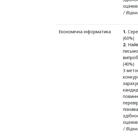
оцінюв
/ Відх
Економічна інформатика
1.
Сере
(60%)
2.
Найв
письмо
випроб
(40%)
З мето
конкур
зараху
кандид
повинн
переві
пізнав
здібно
оцінюв
/ Відх