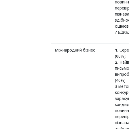
повинн
переві
пізнав
здібно
оцінюв
/ Відх
Міжнародний бізнес
1.
Сере
(60%);
2.
Найв
письмо
випроб
(40%)
З мето
конкур
зараху
кандид
повинн
переві
пізнав
здібно