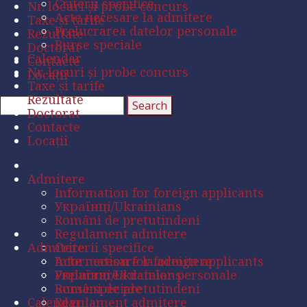
Criterii specifice
Nr. locuri și probe concurs
Acte necesare la admitere
Taxe și tarife
Prelucrarea datelor personale
Rezultate
Burse speciale
Doctorat
Calendar
Contacte
Nr. locuri și probe concurs
Locații
Taxe și tarife
Rezultate
Doctorat
Contacte
Locații
Admitere
Information for foreign applicants
Українці/Ukrainians
Români de pretutindeni
Regulament admitere
Admitere
Criterii specifice
Acte necesare la admitere
Information for foreign applicants
Prelucrarea datelor personale
Українці/Ukrainians
Burse speciale
Români de pretutindeni
Calendar
Regulament admitere