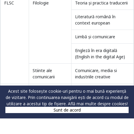
FLSC
Filologie
Teoria şi practica traducerii
Literatură română în
context european
Limbă şi comunicare
Engleză în era digitală
(English in the digital Age)
Stiinte ale
Comunicare, media si
comunicarii
industriile creative
FMSB
Medicină
Nutriție și recuperare
Acest site folosește cookie-uri pentru o mai bună experiență
medicală
de vizitare. Prin continuarea navigării ești de acord cu modul de
utilizare a acestui tip de fișiere.
Află mai multe despre cookies!
Sunt de acord
FS
Silvicultură
Conservarea biodiversităţii
şi managementul
ecositemelor