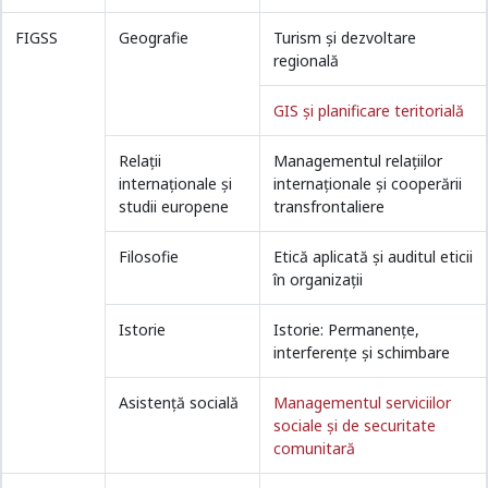
FIGSS
Geografie
Turism şi dezvoltare
regională
GIS şi planificare teritorială
Relații
Managementul relaţiilor
internaționale și
internaţionale și cooperării
studii europene
transfrontaliere
Filosofie
Etică aplicată și auditul eticii
în organizații
Istorie
Istorie: Permanențe,
interferențe și schimbare
Asistență socială
Managementul serviciilor
sociale și de securitate
comunitară