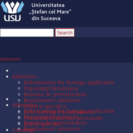
Admitere
Admitere
Information for foreign applicants
Українці/Ukrainians
Români de pretutindeni
Regulament admitere
Admitere
Criterii specifice
Information for foreign applicants
Acte necesare la admitere
Українці/Ukrainians
Prelucrarea datelor personale
Români de pretutindeni
Burse speciale
Regulament admitere
Calendar