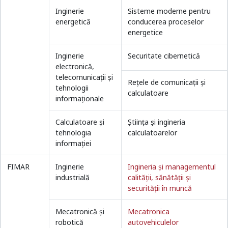
Inginerie
Sisteme moderne pentru
energetică
conducerea proceselor
energetice
Inginerie
Securitate cibernetică
electronică,
telecomunicații și
Rețele de comunicații și
tehnologii
calculatoare
informaționale
Calculatoare și
Ştiinţa şi ingineria
tehnologia
calculatoarelor
informației
FIMAR
Inginerie
Ingineria și managementul
industrială
calității, sănătății și
securității în muncă
Mecatronică și
Mecatronica
robotică
autovehiculelor