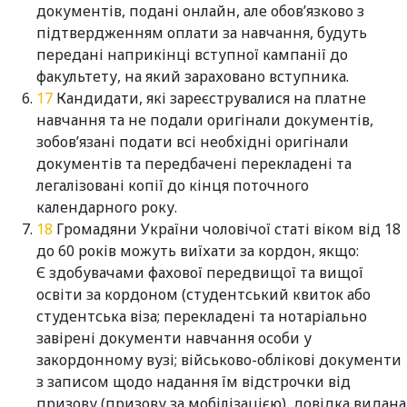
документів, подані онлайн, але обов’язково з
підтвердженням оплати за навчання, будуть
передані наприкінці вступної кампанії до
факультету, на який зараховано вступника.
Кандидати, які зареєструвалися на платне
навчання та не подали оригінали документів,
зобов’язані подати всі необхідні оригінали
документів та передбачені перекладені та
легалізовані копії до кінця поточного
календарного року.
Громадяни України чоловічої статі віком від 18
до 60 років можуть виїхати за кордон,
якщо:
Є здобувачами фахової передвищої та вищої
освіти за кордоном (студентський квиток або
студентська віза; перекладені та нотаріально
завірені документи навчання особи у
закордонному вузі; військово-облікові документи
з записом щодо надання їм відстрочки від
призову (призову за мобілізацією), довідка видана