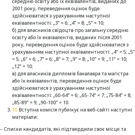
середню освіту або їх еквівалентів, виданих до
2001 року, переведення оцінок буде
здійснюватися з урахуванням наступної
еквівалентності: „3” = 6; „4” = 8; „5” = 10;
б) для власників свідоцтв про загальну середню
освіту або їх еквівалентів, виданих після 2001
року, переведення оцінок буде здійснюватися з
урахуванням наступної еквівалентності: „4” = 5; „5”
= 5; „6” = 6; „7” = 6; „8” = 7; „9” = 8; „10” = 9; „11” = 10;
„12” = 10;
в) для власників дипломів бакалавра та магістра
або їх еквівалентів, переведення оцінок буде
здійснюватися з урахуванням наступної
еквівалентності: „60-64” = 6; „65-74” = 7; „75-84” = 8;
„85-89” = 9; „90-100” = 10.
Вступна комісія публікує на веб-сайті наступні
матеріали:
– Списки кандидатів, які підтвердили своє місце та