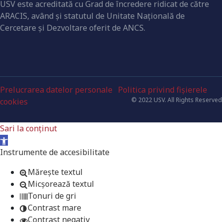
USV este acreditată cu Grad de încredere ridicat de către
ARACIS, având şi statutul de Unitate Naţională de
Cercetare şi Dezvoltare oferit de ANCS.
Prelucrarea datelor personale
Politica privind fișierele
© 2022 USV. All Rights Reserved
cookies
Sari la conținut
Deschide bara de unelte
Instrumente de accesibilitate
Mărește textul
Micșorează textul
Tonuri de gri
Contrast mare
Contrast negativ