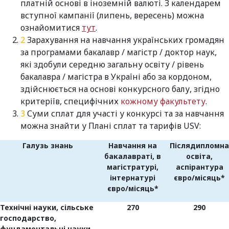
платній основі в іноземній валюті. З календарем
вступної кампанії (липень, вересень) можна
ознайомитися
тут
.
Зарахування на навчання українських громадян
за програмами бакалавр / магістр / доктор наук,
які здобули середню загальну освіту / рівень
бакалавра / магістра в Україні або за кордоном,
здійснюється на основі конкурсного балу, згідно
критеріїв, специфічних
кожному факультету
.
Суми сплат для участі у конкурсі та за навчання
можна знайти у Плані сплат та тарифів USV:
Галузь знань
Навчання на
Післядипломна
бакалавраті, в
освіта,
магістратурі,
аспірантура
інтернатурі
євро/
місяць*
євро/
місяць*
Технічні науки, сільське
270
290
господарство,
фундаментальні науки,