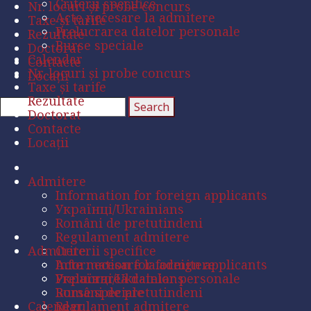
Criterii specifice
Nr. locuri și probe concurs
Acte necesare la admitere
Taxe și tarife
Prelucrarea datelor personale
Rezultate
Burse speciale
Doctorat
Calendar
Contacte
Nr. locuri și probe concurs
Locații
Taxe și tarife
Rezultate
Doctorat
Contacte
Locații
Admitere
Information for foreign applicants
Українці/Ukrainians
Români de pretutindeni
Regulament admitere
Admitere
Criterii specifice
Acte necesare la admitere
Information for foreign applicants
Prelucrarea datelor personale
Українці/Ukrainians
Burse speciale
Români de pretutindeni
Calendar
Regulament admitere