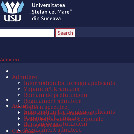
Admitere
Admitere
Information for foreign applicants
Українці/Ukrainians
Români de pretutindeni
Regulament admitere
Admitere
Criterii specifice
Information for foreign applicants
Acte necesare la admitere
Українці/Ukrainians
Prelucrarea datelor personale
Români de pretutindeni
Burse speciale
Regulament admitere
Calendar