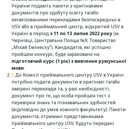
України подають пакети з оригіналами
документів про здобуту освіту та/або
легалізованими перекладами безпосередньо в
USV або в приймальний центр, відкритий USV в
Україні в період
з 11 по 13 липня 2022 року
(м.
Чернівці, Центральна Площа №9; Товариство
„Міхай Емінеску”). Кандидатів, які успішно
пройшли конкурс, буде зараховано на
підготовчий курс (1 рік) з вивчення румунської
мови
.
До Комісії приймального центру USV в Україні
потрібно подати документи в оригіналі та/або
завірені переклади та, у разі необхідності,
документ про те, що особа пройшла тест з
перевірки знань та пізнавальних здібностей
(відповідно до умов кожного факультету). Пакети
документів, отримані представниками
приймального центру USV, будуть передані