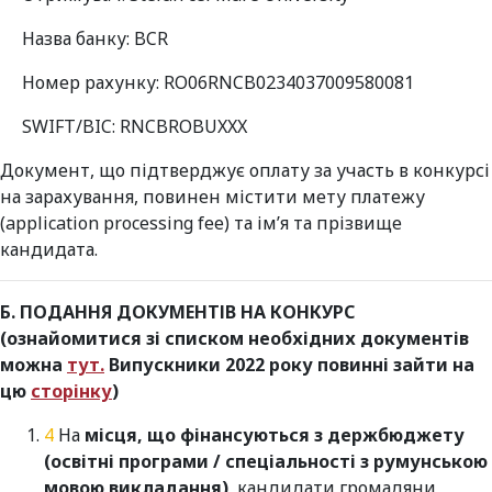
Назва банку: BCR
Номер рахунку: RO06RNCB0234037009580081
SWIFT/BIC: RNCBROBUXXX
Документ, що підтверджує оплату за участь в конкурсі
на зарахування, повинен містити мету платежу
(application processing fee) та ім’я та прізвище
кандидата.
Б.
ПОДАННЯ ДОКУМЕНТІВ НА КОНКУРС
(ознайомитися зі списком необхідних документів
можна
тут.
Випускники 2022 року повинні зайти на
цю
сторінку
)
На
місця, що фінансуються з держбюджету
(освітні програми / спеціальності з румунською
мовою викладання)
, кандидати громадяни