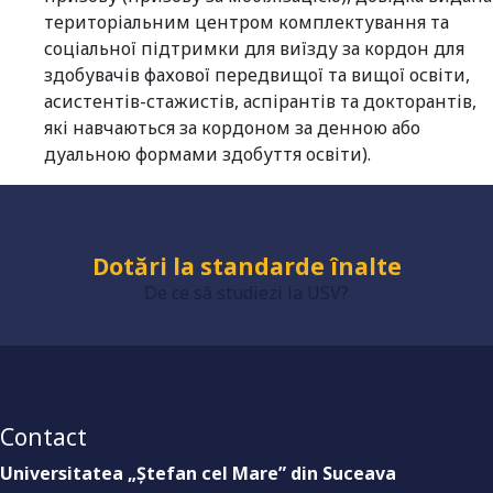
територіальним центром комплектування та
соціальної підтримки для виїзду за кордон для
здобувачів фахової передвищої та вищої освіти,
асистентів-стажистів, аспірантів та докторантів,
які навчаються за кордоном за денною або
Universitate acreditată
дуальною формами здобуття освіти).
Grad de încredere ridicat
De ce să studiezi la USV?
Dotări la standarde înalte
Contact
Universitatea „Ştefan cel Mare” din Suceava