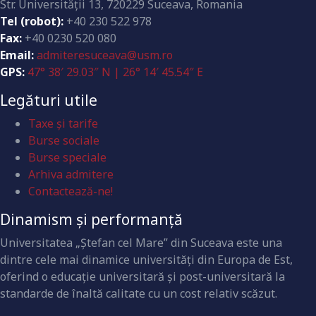
Str. Universităţii 13, 720229 Suceava, Romania
Tel (robot):
+40 230 522 978
Fax:
+40 0230 520 080
Email:
admiteresuceava@usm.ro
GPS:
47° 38′ 29.03″ N | 26° 14′ 45.54″ E
Legături utile
Taxe și tarife
Burse sociale
Burse speciale
Arhiva admitere
Contactează-ne!
Dinamism și performanță
Universitatea „Ştefan cel Mare” din Suceava este una
dintre cele mai dinamice universităţi din Europa de Est,
oferind o educaţie universitară şi post-universitară la
standarde de înaltă calitate cu un cost relativ scăzut.