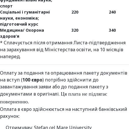
спорт
Соціальні і гуманітарні
220
240
науки,
економіка;
підготовчий курс
Медицина/ Охорона
320
340
здоров’я
* Сплачується після отримання Листа-підтвердження
на зарахування від Міністерства освіти, на 10 місяців
наперед.
Оплату
за
подання
та
опрацювання
пакету
документів
на
вступ
(
100
євро
)
потрібно
здійснити
до
завантажування заяви
або до подання пакету з
документами в оригіналі
.
Ця плата не підлягає
поверненню.
Оплата в євро здійснюється на наступний банківський
рахунок:
Отримувач: Stefan cel Mare University