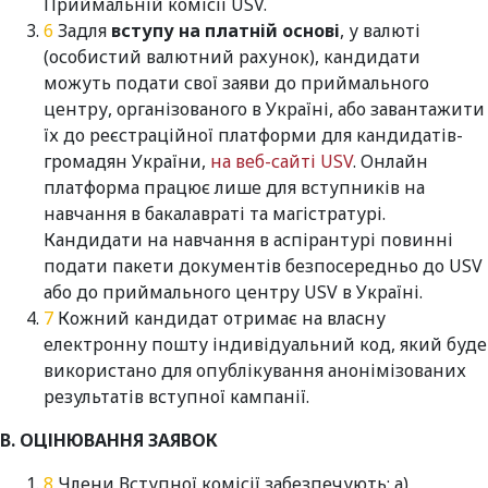
Приймальній комісії USV.
Задля
вступу на платній основі
, у валюті
(особистий валютний рахунок), кандидати
можуть подати свої заяви до приймального
центру, організованого в Україні, або завантажити
їх до реєстраційної платформи для кандидатів-
громадян України,
на веб-сайті USV
. Онлайн
платформа працює лише для вступників на
навчання в бакалавраті та магістратурі.
Кандидати на навчання в аспірантурі повинні
подати пакети документів безпосередньо до USV
або до приймального центру USV в Україні.
Кожний кандидат отримає на власну
електронну пошту індивідуальний код, який буде
використано для опублікування анонімізованих
результатів вступної кампанії.
В. ОЦІНЮВАННЯ ЗАЯВОК
Члени Вступної комісії забезпечують: а)