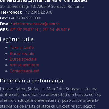
Universitatea „Ştefan cel Mare” din Suceava
Str. Universităţii 13, 720229 Suceava, Romania
Tel (robot):
+40 230 522 978
Fax:
+40 0230 520 080
Email:
admiteresuceava@usm.ro
GPS:
47° 38′ 29.03″ N | 26° 14′ 45.54″ E
Legături utile
Taxe și tarife
Burse sociale
Burse speciale
Arhiva admitere
Contactează-ne!
Dinamism și performanță
Universitatea „Ştefan cel Mare” din Suceava este una
dintre cele mai dinamice universităţi din Europa de Est,
oferind o educaţie universitară şi post-universitară la
standarde de înaltă calitate cu un cost relativ scăzut.