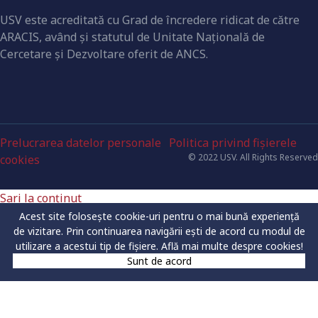
USV este acreditată cu Grad de încredere ridicat de către
ARACIS, având şi statutul de Unitate Naţională de
Cercetare şi Dezvoltare oferit de ANCS.
Prelucrarea datelor personale
Politica privind fișierele
© 2022 USV. All Rights Reserved
cookies
Sari la conținut
Deschide bara de unelte
Acest site folosește cookie-uri pentru o mai bună experiență
Instrumente de accesibilitate
de vizitare. Prin continuarea navigării ești de acord cu modul de
utilizare a acestui tip de fișiere.
Află mai multe despre cookies!
Mărește textul
Sunt de acord
Micșorează textul
Tonuri de gri
Contrast mare