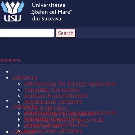
Admitere
Admitere
Information for foreign applicants
Українці/Ukrainians
Români de pretutindeni
Regulament admitere
Admitere
Criterii specifice
Information for foreign applicants
Acte necesare la admitere
Українці/Ukrainians
Prelucrarea datelor personale
Români de pretutindeni
Burse speciale
Regulament admitere
Calendar