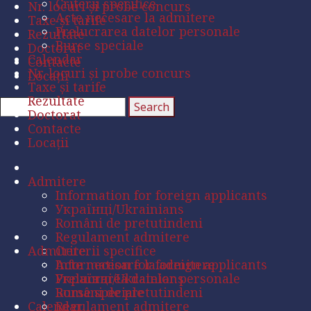
Criterii specifice
Nr. locuri și probe concurs
Acte necesare la admitere
Taxe și tarife
Prelucrarea datelor personale
Rezultate
Burse speciale
Doctorat
Calendar
Contacte
Nr. locuri și probe concurs
Locații
Taxe și tarife
Rezultate
Doctorat
Contacte
Locații
Admitere
Information for foreign applicants
Українці/Ukrainians
Români de pretutindeni
Regulament admitere
Admitere
Criterii specifice
Acte necesare la admitere
Information for foreign applicants
Prelucrarea datelor personale
Українці/Ukrainians
Burse speciale
Români de pretutindeni
Calendar
Regulament admitere