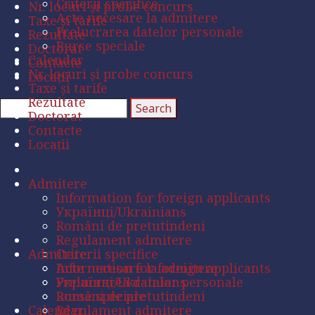
Criterii specifice
Nr. locuri și probe concurs
Acte necesare la admitere
Taxe și tarife
Prelucrarea datelor personale
Rezultate
Burse speciale
Doctorat
Calendar
Contacte
Nr. locuri și probe concurs
Locații
Taxe și tarife
Rezultate
Doctorat
Contacte
Locații
Admitere
Information for foreign applicants
Українці/Ukrainians
Români de pretutindeni
Regulament admitere
Admitere
Criterii specifice
Acte necesare la admitere
Information for foreign applicants
Prelucrarea datelor personale
Українці/Ukrainians
Burse speciale
Români de pretutindeni
Calendar
Regulament admitere