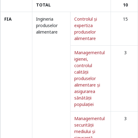
TOTAL
10
FIA
Ingineria
Controlul şi
15
produselor
expertiza
alimentare
produselor
alimentare
Managementul
3
igienei,
controlul
calităţii
produselor
alimentare şi
asigurarea
sănătăţii
populaţiei
Managementul
3
securității
mediului și
siguranță