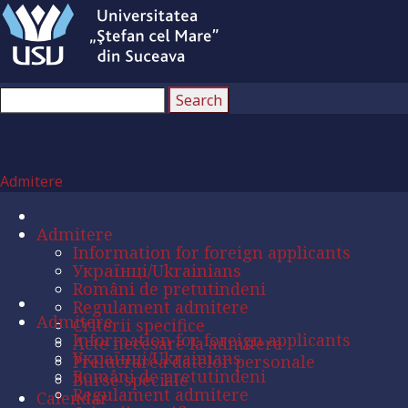
Admitere
Admitere
Information for foreign applicants
Українці/Ukrainians
Români de pretutindeni
Regulament admitere
Admitere
Criterii specifice
Information for foreign applicants
Acte necesare la admitere
Українці/Ukrainians
Prelucrarea datelor personale
Români de pretutindeni
Burse speciale
Regulament admitere
Calendar