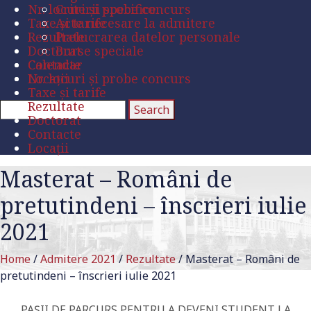
Nr. locuri și probe concurs
Criterii specifice
Taxe și tarife
Acte necesare la admitere
Rezultate
Prelucrarea datelor personale
Doctorat
Burse speciale
Contacte
Calendar
Locații
Nr. locuri și probe concurs
Taxe și tarife
Rezultate
Doctorat
Contacte
Locații
Masterat – Români de
pretutindeni – înscrieri iulie
2021
Home
/
Admitere 2021
/
Rezultate
/
Masterat – Români de
pretutindeni – înscrieri iulie 2021
PAȘII DE PARCURS PENTRU A DEVENI STUDENT LA