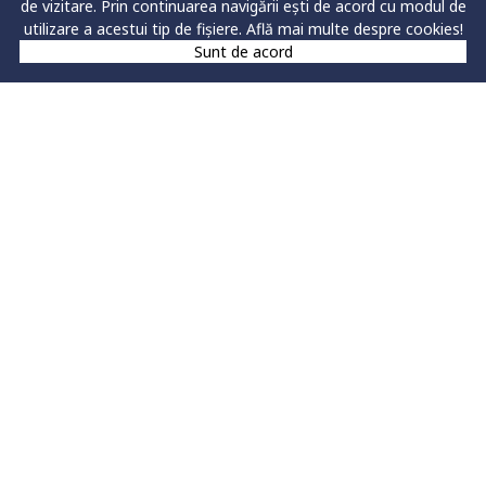
de vizitare. Prin continuarea navigării ești de acord cu modul de
Inginerie
Inginerie
0
utilizare a acestui tip de fișiere.
Află mai multe despre cookies!
mecanica
mecanică
Sunt de acord
asistată de
calculator *1)
Mecatronică și
Mecatronică
0
robotică
aplicată*
TOTAL
8
FIG
Geografie
Turism şi
12
dezvoltare
regională
GIS şi
1
planificare
teritorială
Relaţii
Managementul
10
internaţionale
relaţiilor