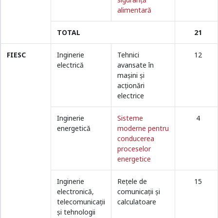
alimentară
TOTAL
21
FIESC
Inginerie
Tehnici
12
electrică
avansate în
maşini şi
acţionări
electrice
Inginerie
Sisteme
4
energetică
moderne pentru
conducerea
proceselor
energetice
Inginerie
Reţele de
15
electronică,
comunicaţii şi
telecomunicaţii
calculatoare
și tehnologii