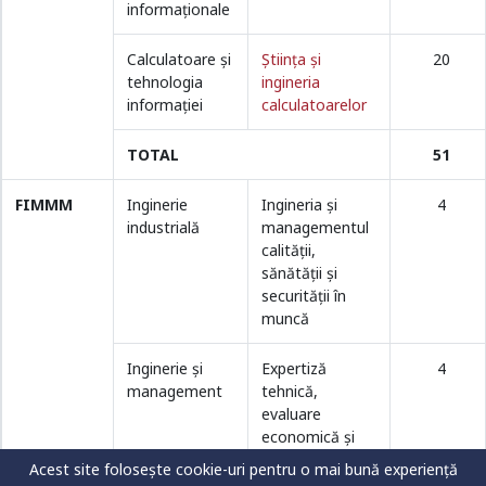
informaționale
Calculatoare și
Ştiinţa şi
20
tehnologia
ingineria
informației
calculatoarelor
TOTAL
51
FIMMM
Inginerie
Ingineria şi
4
industrială
managementul
calității,
sănătăţii și
securităţii în
muncă
Inginerie şi
Expertiză
4
management
tehnică,
evaluare
economică și
management
Acest site folosește cookie-uri pentru o mai bună experiență