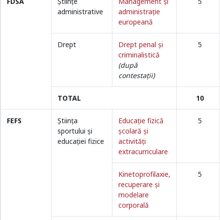
FDSA
Științe
Management și
5
administrative
administrație
europeană
Drept
Drept penal și
5
criminalistică
(după
contestații)
TOTAL
10
FEFS
Ştiinţa
Educație fizică
5
sportului și
școlară și
educației fizice
activități
extracurriculare
Kinetoprofilaxie,
5
recuperare și
modelare
corporală