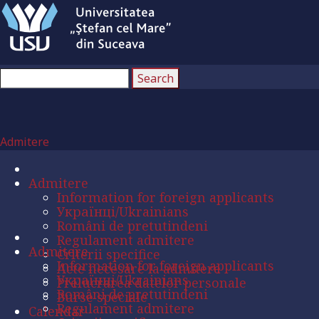
Admitere
Admitere
Information for foreign applicants
Українці/Ukrainians
Români de pretutindeni
Regulament admitere
Admitere
Criterii specifice
Information for foreign applicants
Acte necesare la admitere
Українці/Ukrainians
Prelucrarea datelor personale
Români de pretutindeni
Burse speciale
Regulament admitere
Calendar