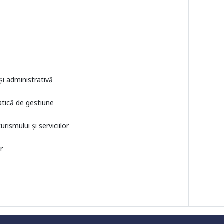
şi administrativă
atică de gestiune
rismului și serviciilor
r