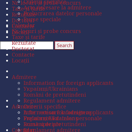
Criterii specifice
Nr. locuri și probe concurs
Acte necesare la admitere
Taxe și tarife
Prelucrarea datelor personale
Rezultate
Burse speciale
Doctorat
Calendar
Contacte
Nr. locuri și probe concurs
Locații
Taxe și tarife
Rezultate
Doctorat
Contacte
Locații
Admitere
Information for foreign applicants
Українці/Ukrainians
Români de pretutindeni
Regulament admitere
Admitere
Criterii specifice
Acte necesare la admitere
Information for foreign applicants
Prelucrarea datelor personale
Українці/Ukrainians
Burse speciale
Români de pretutindeni
Calendar
Regulament admitere