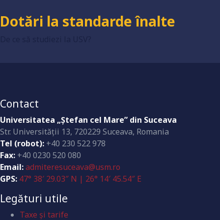
Dotări la standarde înalte
De ce să studiezi la USV?
Contact
Universitatea „Ştefan cel Mare” din Suceava
Str. Universităţii 13, 720229 Suceava, Romania
Tel (robot):
+40 230 522 978
Fax:
+40 0230 520 080
Email:
admiteresuceava@usm.ro
GPS:
47° 38′ 29.03″ N | 26° 14′ 45.54″ E
Legături utile
Taxe și tarife