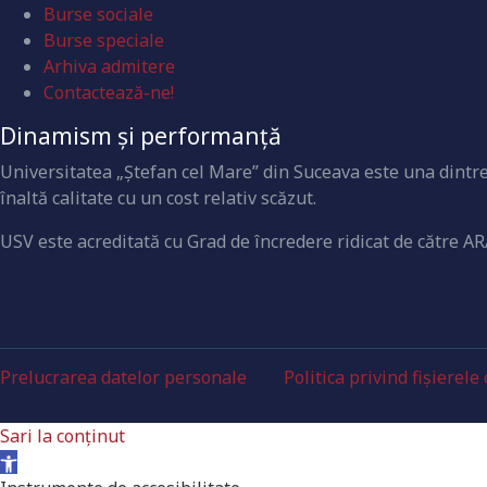
Burse sociale
Burse speciale
Arhiva admitere
Contactează-ne!
Dinamism și performanță
Universitatea „Ştefan cel Mare” din Suceava este una dintre 
înaltă calitate cu un cost relativ scăzut.
USV este acreditată cu Grad de încredere ridicat de către AR
Prelucrarea datelor personale
Politica privind fișierele
Sari la conținut
Deschide bara de unelte