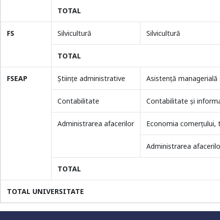
TOTAL
FS
Silvicultură
Silvicultură
TOTAL
FSEAP
Științe administrative
Asistenţă managerială 
Contabilitate
Contabilitate şi inform
Administrarea afacerilor
Economia comerțului, tu
Universitate acreditată
Administrarea afacerilo
TOTAL
Grad de încredere ridicat
TOTAL UNIVERSITATE