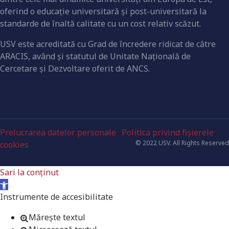
oferind o educaţie universitară şi post-universitară la
standarde de înaltă calitate cu un cost relativ scăzut.
USV este acreditată cu Grad de încredere ridicat de către
ARACIS, având şi statutul de Unitate Naţională de
Cercetare şi Dezvoltare oferit de ANCS.
Prelucrarea datelor personale
Politica privind fișierele
© 2022 USV. All Rights Reserved
cookies
Sari la conținut
Deschide bara de unelte
Instrumente de accesibilitate
Mărește textul