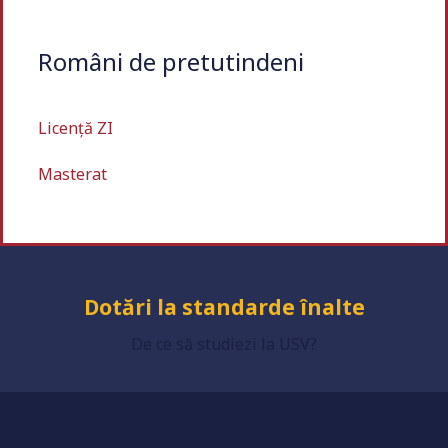
Români de pretutindeni
Universitate acreditată
Licență ZI
Masterat
Grad de încredere ridicat
Dotări la standarde înalte
De ce să studiezi la USV?