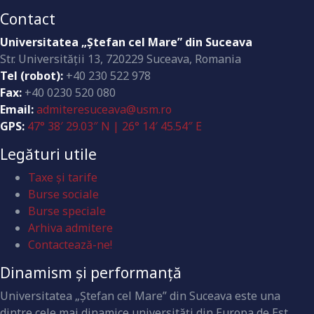
Contact
Universitatea „Ştefan cel Mare” din Suceava
Str. Universităţii 13, 720229 Suceava, Romania
Tel (robot):
+40 230 522 978
Fax:
+40 0230 520 080
Email:
admiteresuceava@usm.ro
GPS:
47° 38′ 29.03″ N | 26° 14′ 45.54″ E
Legături utile
Taxe și tarife
Burse sociale
Burse speciale
Arhiva admitere
Contactează-ne!
Dinamism și performanță
Universitatea „Ştefan cel Mare” din Suceava este una
dintre cele mai dinamice universităţi din Europa de Est,