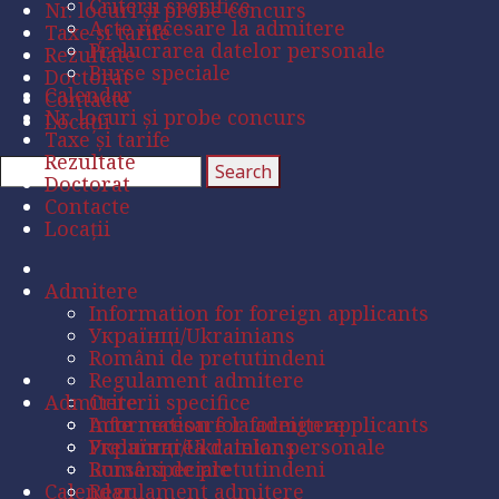
Criterii specifice
Nr. locuri și probe concurs
Acte necesare la admitere
Taxe și tarife
Prelucrarea datelor personale
Rezultate
Burse speciale
Doctorat
Calendar
Contacte
Nr. locuri și probe concurs
Locații
Taxe și tarife
Rezultate
Doctorat
Contacte
Locații
Admitere
Information for foreign applicants
Українці/Ukrainians
Români de pretutindeni
Regulament admitere
Admitere
Criterii specifice
Acte necesare la admitere
Information for foreign applicants
Prelucrarea datelor personale
Українці/Ukrainians
Burse speciale
Români de pretutindeni
Calendar
Regulament admitere