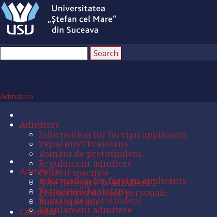
Admitere
Admitere
Information for foreign applicants
Українці/Ukrainians
Români de pretutindeni
Regulament admitere
Admitere
Criterii specifice
Information for foreign applicants
Acte necesare la admitere
Українці/Ukrainians
Prelucrarea datelor personale
Români de pretutindeni
Burse speciale
Regulament admitere
Calendar