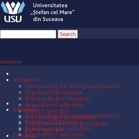
Admitere
Admitere
Information for foreign applicants
Українці/Ukrainians
Români de pretutindeni
Regulament admitere
Admitere
Criterii specifice
Information for foreign applicants
Acte necesare la admitere
Українці/Ukrainians
Prelucrarea datelor personale
Români de pretutindeni
Burse speciale
Regulament admitere
Calendar