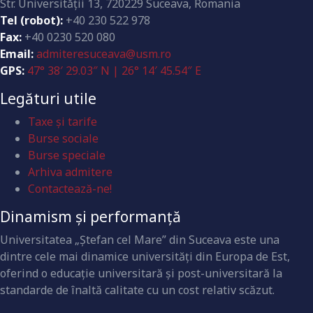
Str. Universităţii 13, 720229 Suceava, Romania
Tel (robot):
+40 230 522 978
Fax:
+40 0230 520 080
Email:
admiteresuceava@usm.ro
GPS:
47° 38′ 29.03″ N | 26° 14′ 45.54″ E
Legături utile
Taxe și tarife
Burse sociale
Burse speciale
Arhiva admitere
Contactează-ne!
Dinamism și performanță
Universitatea „Ştefan cel Mare” din Suceava este una
dintre cele mai dinamice universităţi din Europa de Est,
oferind o educaţie universitară şi post-universitară la
standarde de înaltă calitate cu un cost relativ scăzut.