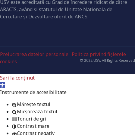
USV este acreditată cu Grad de încredere ridicat de către
ARACIS, având şi statutul de Unitate Naţională de
Cercetare şi Dezvoltare oferit de ANCS.
Prelucrarea datelor personale
Politica privind fișierele
© 2022 USV. All Rights Reserved
cookies
Sari la conținut
Deschide bara de unelte
Instrumente de accesibilitate
Mărește textul
Micșorează textul
Tonuri de gri
Contrast mare
Contrast negativ