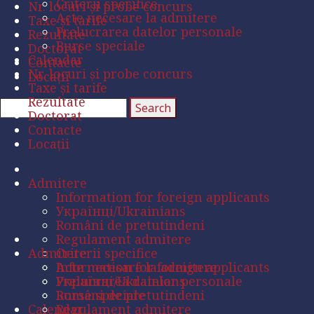
Criterii specifice
Nr. locuri și probe concurs
Acte necesare la admitere
Taxe și tarife
Prelucrarea datelor personale
Rezultate
Burse speciale
Doctorat
Calendar
Contacte
Nr. locuri și probe concurs
Locații
Taxe și tarife
Rezultate
Doctorat
Contacte
Locații
Admitere
Information for foreign applicants
Українці/Ukrainians
Români de pretutindeni
Regulament admitere
Admitere
Criterii specifice
Acte necesare la admitere
Information for foreign applicants
Prelucrarea datelor personale
Українці/Ukrainians
Burse speciale
Români de pretutindeni
Calendar
Regulament admitere