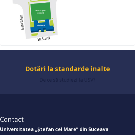
Universitate acreditată
Grad de încredere ridicat
Dotări la standarde înalte
De ce să studiezi la USV?
Contact
Universitatea „Ştefan cel Mare” din Suceava