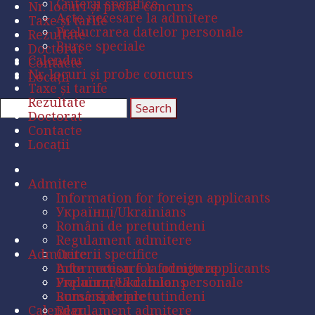
Criterii specifice
Nr. locuri și probe concurs
Acte necesare la admitere
Taxe și tarife
Prelucrarea datelor personale
Rezultate
Burse speciale
Doctorat
Calendar
Contacte
Nr. locuri și probe concurs
Locații
Taxe și tarife
Rezultate
Doctorat
Contacte
Locații
Admitere
Information for foreign applicants
Українці/Ukrainians
Români de pretutindeni
Regulament admitere
Admitere
Criterii specifice
Acte necesare la admitere
Information for foreign applicants
Prelucrarea datelor personale
Українці/Ukrainians
Burse speciale
Români de pretutindeni
Calendar
Regulament admitere