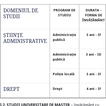
DOMENIUL DE
PROGRAM DE
DURATA -
STUDIU
FORMA DE
STUDII
ÎNVĂȚĂMÂNT
ŞTIINŢE
Administraţie
3 ani - IF
publică
ADMINISTRATIVE
Administraţie
3 ani - ID
publică
Poliţie locală
3 ani - IF
DREPT
Drept
4 ani - IF
I.2. STUDII UNIVERSITARE DE MASTER
– învățământ cu