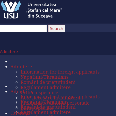
Admitere
Admitere
Information for foreign applicants
Українці/Ukrainians
Români de pretutindeni
Regulament admitere
Admitere
Criterii specifice
Information for foreign applicants
Acte necesare la admitere
Українці/Ukrainians
Prelucrarea datelor personale
Români de pretutindeni
Burse speciale
Regulament admitere
Calendar