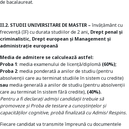
de bacalaureat.
II.2. STUDII UNIVERSITARE DE MASTER –
învățământ cu
frecvenţă (IF) cu durata studiilor de 2 ani
, Drept penal și
criminalistic, Drept european și Management și
administrație europeană
Media de admitere se calculează astfel:
Proba 1
: media examenului de licenţă/diplomă
(60%);
Proba 2
: media ponderată a anilor de studiu (pentru
absolvenţii care au terminat studiile în sistem cu credite)
sau
media generală a anilor de studiu (pentru absolvenţii
care au terminat în sistem fără credite),
(40%).
Pentru a fi declaraţi admişi candidaţii trebuie să
promoveze şi Proba de testare a cunoştinţelor şi
capacităţilor cognitive, probă finalizată cu Admis/ Respins.
Fiecare candidat va transmite împreună cu documentele