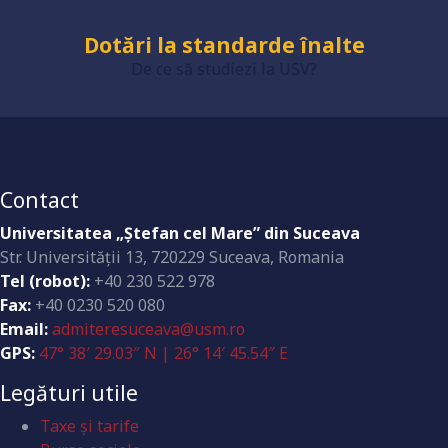
Grad de încredere ridicat
De ce să studiezi la USV?
Dotări la standarde înalte
Contact
Universitatea „Ştefan cel Mare” din Suceava
Str. Universităţii 13, 720229 Suceava, Romania
Tel (robot):
+40 230 522 978
Fax:
+40 0230 520 080
Email:
admiteresuceava@usm.ro
GPS:
47° 38′ 29.03″ N | 26° 14′ 45.54″ E
Legături utile
Taxe și tarife