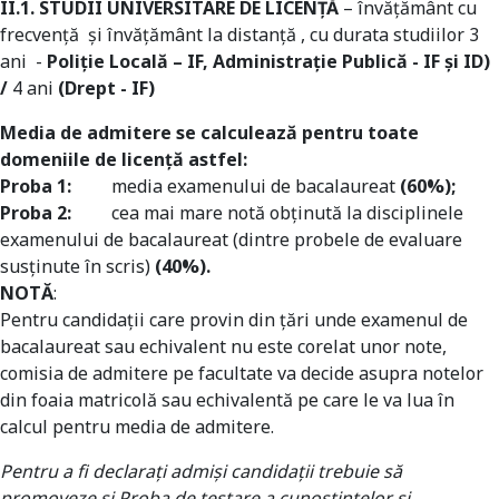
II.1. STUDII UNIVERSITARE DE LICENŢĂ
– învățământ cu
frecvenţă şi învăţământ la distanţă , cu durata studiilor 3
ani -
Poliție Locală – IF, Administrație Publică - IF și ID)
/
4 ani
(Drept - IF)
Media de admitere se calculează pentru toate
domeniile de licenţă astfel:
Proba 1:
media examenului de bacalaureat
(60%);
Proba 2:
cea mai mare notă obținută la disciplinele
examenului de bacalaureat (dintre probele de evaluare
susținute în scris)
(40%).
NOTĂ
:
Pentru candidații care provin din țări unde examenul de
bacalaureat sau echivalent nu este corelat unor note,
comisia de admitere pe facultate va decide asupra notelor
din foaia matricolă sau echivalentă pe care le va lua în
calcul pentru media de admitere.
Pentru a fi declaraţi admişi candidaţii trebuie să
promoveze şi Proba de testare a cunoştinţelor şi