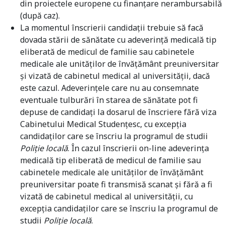
din proiectele europene cu finanţare nerambursabilă
(după caz).
La momentul înscrierii candidații trebuie să facă
dovada stării de sănătate cu adeverinţă medicală tip
eliberată de medicul de familie sau cabinetele
medicale ale unităţilor de învăţământ preuniversitar
şi vizată de cabinetul medical al universităţii, dacă
este cazul. Adeverinţele care nu au consemnate
eventuale tulburări în starea de sănătate pot fi
depuse de candidaţi la dosarul de înscriere fără viza
Cabinetului Medical Studenţesc, cu excepţia
candidaţilor care se înscriu la programul de studii
Poliție locală
. În cazul înscrierii on-line adeverința
medicală tip eliberată de medicul de familie sau
cabinetele medicale ale unităților de învățământ
preuniversitar poate fi transmisă scanat și fără a fi
vizată de cabinetul medical al universității, cu
excepţia candidaţilor care se înscriu la programul de
studii
Poliție locală
.