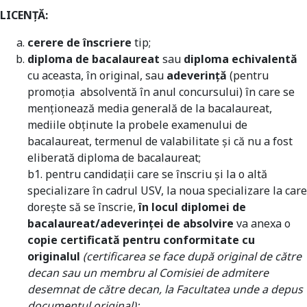
LICENŢĂ:
cerere de înscriere
tip;
diploma de bacalaureat
sau
diploma echivalentă
cu aceasta, în original, sau
adeverinţă
(pentru
promoţia absolventă în anul concursului) în care se
menţionează media generală de la bacalaureat,
mediile obţinute la probele examenului de
bacalaureat, termenul de valabilitate şi că nu a fost
eliberată diploma de bacalaureat;
b1. pentru candidaţii care se înscriu şi la o altă
specializare în cadrul USV, la noua specializare la care
dorește să se înscrie,
în locul diplomei de
bacalaureat/adeverinței de absolvire
va anexa o
copie certificată pentru conformitate cu
originalul
(certificarea se face după original de către
decan sau un membru al Comisiei de admitere
desemnat de către decan, la Facultatea unde a depus
documentul original);