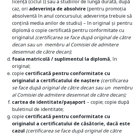
licenţă (ciclul I) sau a studiilor de lungă durată, după
caz, ori
adeverinţa de absolvire
(pentru promoţia
absolventă în anul concursului; adeverinţa trebuie să
conţină media anilor de studiu) – în original şi pentru
diplomă o copie certificată pentru conformitate cu
originalul
(certificarea se face după original de către
decan sau un membru al Comisiei de admitere
desemnat de către decan)
;
foaia matricolă / suplimentul la diplomă
, în
original;
copie
certificată pentru conformitate cu
originalul a certificatului de naştere
(certificarea
se face după original de către decan sau un membru
al Comisiei de admitere desemnat de către decan);
cartea de identitate/pașaport
– copie; copie după
buletinul de identitate;
copie
certificată pentru conformitate cu
originalul a certificatului de căsătorie, dacă este
cazul
(certificarea se face după original de către