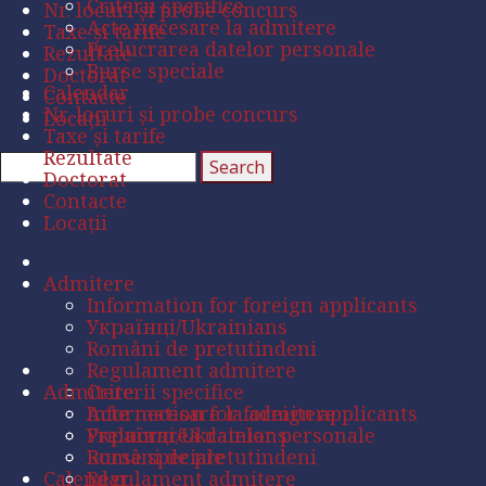
Criterii specifice
Nr. locuri și probe concurs
Acte necesare la admitere
Taxe și tarife
Prelucrarea datelor personale
Rezultate
Burse speciale
Doctorat
Calendar
Contacte
Nr. locuri și probe concurs
Locații
Taxe și tarife
Rezultate
Doctorat
Contacte
Locații
Admitere
Information for foreign applicants
Українці/Ukrainians
Români de pretutindeni
Regulament admitere
Admitere
Criterii specifice
Acte necesare la admitere
Information for foreign applicants
Prelucrarea datelor personale
Українці/Ukrainians
Burse speciale
Români de pretutindeni
Calendar
Regulament admitere