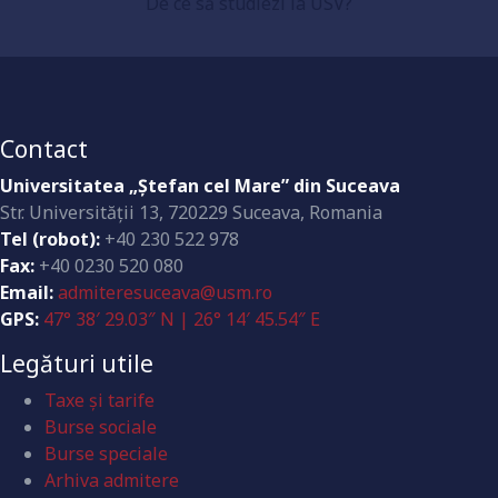
De ce să studiezi la USV?
Dotări la standarde înalte
Contact
Universitatea „Ştefan cel Mare” din Suceava
Str. Universităţii 13, 720229 Suceava, Romania
Tel (robot):
+40 230 522 978
Fax:
+40 0230 520 080
Email:
admiteresuceava@usm.ro
GPS:
47° 38′ 29.03″ N | 26° 14′ 45.54″ E
Legături utile
Taxe și tarife
Burse sociale
Burse speciale
Arhiva admitere