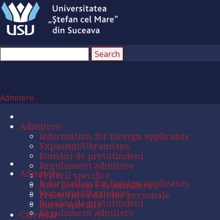
Admitere
Admitere
Information for foreign applicants
Українці/Ukrainians
Români de pretutindeni
Regulament admitere
Admitere
Criterii specifice
Information for foreign applicants
Acte necesare la admitere
Українці/Ukrainians
Prelucrarea datelor personale
Români de pretutindeni
Burse speciale
Regulament admitere
Calendar