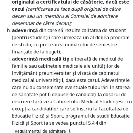
originalul a certificatului de căsătorie, dacă este
cazul
(certificarea se face după original de către
decan sau un membru al Comisiei de admitere
desemnat de către decan);
adeverinţă
din care să rezulte calitatea de student
(pentru studenţii care urmează un al doilea program
de studii, cu precizarea numărului de semestre
finanţate de la buget);
adeverinţă medicală tip
eliberată de medicul de
familie sau cabinetele medicale ale unităţilor de
învăţământ preuniversitar şi vizată de cabinetul
medical al universităţii, dacă este cazul. Adeverinţele
care nu au consemnate eventuale tulburări în starea
de sănătate pot fi depuse de candidaţi la dosarul de
înscriere fără viza Cabinetului Medical Studenţesc, cu
excepţia candidaţilor care se înscriu la Facultatea de
Educaţie Fizică şi Sport, programul de studii Educaţie
Fizică şi Sport (a se vedea punctul 5.4.4 din
).
Regulamentul de admitere