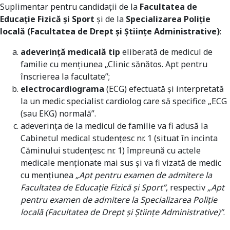
Suplimentar pentru candidaţii de la
Facultatea de
Educaţie Fizică şi Sport
și de la
Specializarea Poliție
locală (Facultatea de Drept și Științe Administrative)
:
adeverinţă medicală tip
eliberată de medicul de
familie cu menţiunea „Clinic sănătos. Apt pentru
înscrierea la facultate”;
electrocardiograma
(ECG) efectuată şi interpretată
la un medic specialist cardiolog care să specifice „ECG
(sau EKG) normală”.
adeverinţa de la medicul de familie va fi adusă la
Cabinetul medical studenţesc nr. 1 (situat în incinta
Căminului studenţesc nr. 1) împreună cu actele
medicale menţionate mai sus şi va fi vizată de medic
cu menţiunea
„Apt pentru examen de admitere la
Facultatea de Educaţie Fizică şi Sport”
, respectiv
„Apt
pentru examen de admitere la Specializarea Poliție
locală (Facultatea de Drept și Științe Administrative)”
.