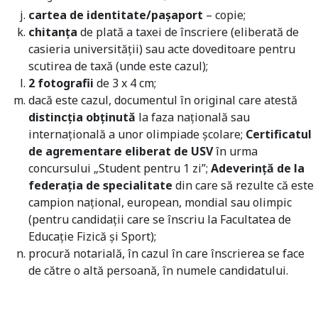
cartea de identitate/pașaport
– copie;
chitanţa
de plată a taxei de înscriere (eliberată de
casieria universităţii) sau acte doveditoare pentru
scutirea de taxă (unde este cazul);
2 fotografii
de 3 x 4 cm;
dacă este cazul, documentul în original care atestă
distincţia obţinută
la faza naţională sau
internaţională a unor olimpiade şcolare;
Certificatul
de agrementare eliberat de USV
în urma
concursului „Student pentru 1 zi”;
Adeverinţă de la
federaţia de specialitate
din care să rezulte că este
campion naţional, european, mondial sau olimpic
(pentru candidaţii care se înscriu la Facultatea de
Educaţie Fizică şi Sport);
procură notarială, în cazul în care înscrierea se face
de către o altă persoană, în numele candidatului.