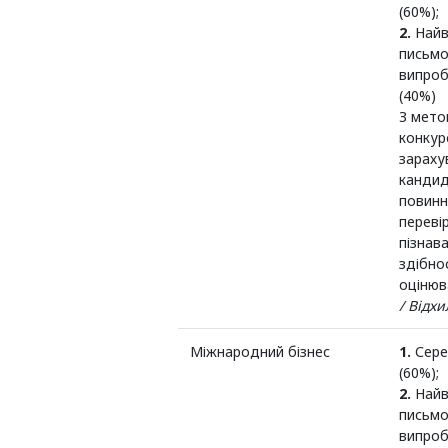
(60%);
2.
Найв
письмо
випроб
(40%)
З мето
конкур
зараху
кандид
повинн
переві
пізнав
здібно
оцінюв
/ Відх
Міжнародний бізнес
1.
Сере
(60%);
2.
Найв
письмо
випроб