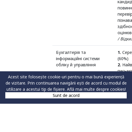
кандид
повинн
переві
пізнав
здібно
оцінюв
/ Відх
Бухгалтерія та
1.
Сере
інформаційні системи
(60%)
обліку й управління
2.
Найв
письмо
Acest site folosește cookie-uri pentru o mai bună experiență
випроб
de vizitare. Prin continuarea navigării ești de acord cu modul de
(40%)
utilizare a acestui tip de fișiere.
Află mai multe despre cookies!
З мето
Sunt de acord
конкур
зараху
кандид
повинн
оцінюв
пізнав