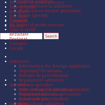
Criterii specifice
Nr. locuri și probe concurs
Acte necesare la admitere
Taxe și tarife
Prelucrarea datelor personale
Rezultate
Burse speciale
Doctorat
Calendar
Contacte
Nr. locuri și probe concurs
Locații
Taxe și tarife
Rezultate
Doctorat
Contacte
Locații
Admitere
Information for foreign applicants
Українці/Ukrainians
Români de pretutindeni
Regulament admitere
Admitere
Criterii specifice
Acte necesare la admitere
Information for foreign applicants
Prelucrarea datelor personale
Українці/Ukrainians
Burse speciale
Români de pretutindeni
Calendar
Regulament admitere