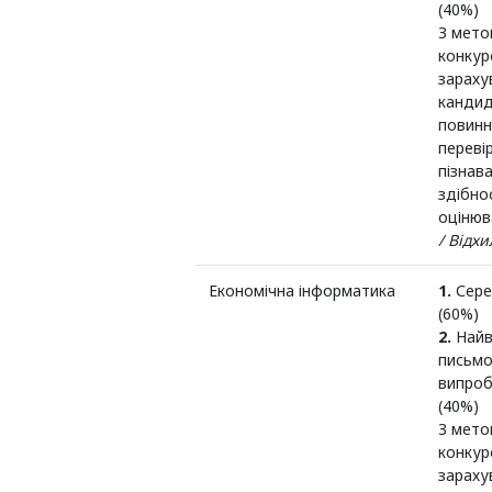
(40%)
З мето
конкур
зараху
кандид
повинн
переві
пізнав
здібно
оцінюв
/ Відх
Економічна інформатика
1.
Сере
(60%)
2.
Найв
письмо
випроб
(40%)
З мето
конкур
зараху