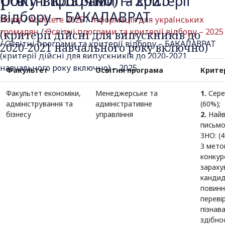
Освітні програми та критерії
відбору – БАКАЛАВРАТ
Home
/
Admitere 2025
/
Інформація для українських
громадян
/
Освітні програми та критерії відбору – 2025
(критерії дійсні для випускників до
/
Освітні програми та критерії відбору – БАКАЛАВРАТ
2020-2021 навчального року включно)
(критерії дійсні для випускників до 2020-2021
навчального року включно) – 2025
Факультет
Освітня програма
Критер
Факультет економіки,
Менеджерське та
1.
Сере
адміністрування та
адміністративне
(60%);
бізнесу
управління
2.
Найв
письмо
ЗНО: (
З мето
конкур
зараху
кандид
повинн
переві
пізнав
здібно