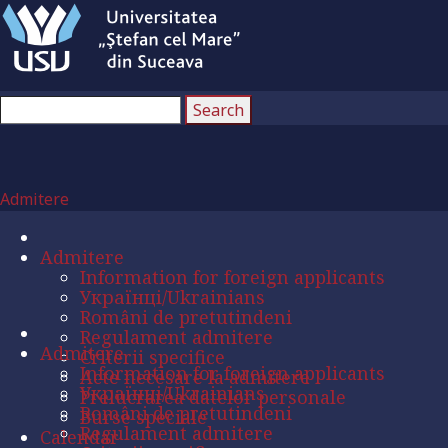
Admitere
Admitere
Information for foreign applicants
Українці/Ukrainians
Români de pretutindeni
Regulament admitere
Admitere
Criterii specifice
Information for foreign applicants
Acte necesare la admitere
Українці/Ukrainians
Prelucrarea datelor personale
Români de pretutindeni
Burse speciale
Regulament admitere
Calendar