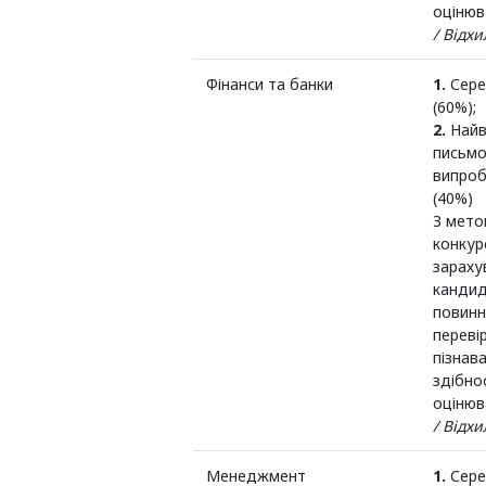
оцінюв
/ Відх
Фінанси та банки
1.
Сере
(60%);
2.
Найв
письмо
випроб
(40%)
З мето
конкур
зараху
кандид
повинн
переві
пізнав
здібно
оцінюв
/ Відх
Менеджмент
1.
Сере